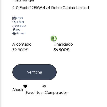
2.0 Ecobl 125kW 4×4 Doble Cabina Limited
2023
Diésel
72.800
170
Manual
Al contado
Financiado
39.900€
36.900€
Ver ficha
Añadir
Favoritos
Comparador