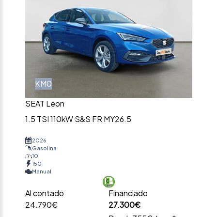
KM0
SEAT Leon
1.5 TSI 110kW S&S FR MY26.5
2026
Gasolina
10
150
Manual
Al contado
Financiado
24.790€
27.300€