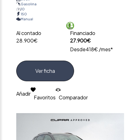
Gasolina
10
150
Manual
Al contado
Financiado
28.900€
27.900€
Desde
418€ /mes*
Ver ficha
Añadir
Favoritos
Comparador