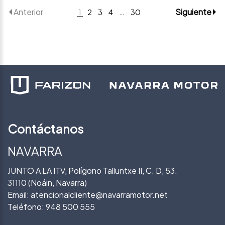
Anterior
Siguiente
1
2
3
4
…
30
Contáctanos
NAVARRA
JUNTO A LA ITV, Polígono Talluntxe II, C. D, 53.
31110 (Noáin, Navarra)
Email:
atencionalcliente@navarramotor.net
Teléfono:
948 500 555