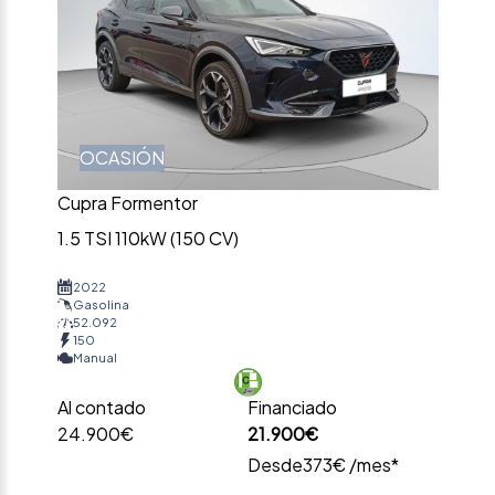
OCASIÓN
Cupra Formentor
1.5 TSI 110kW (150 CV)
2022
Gasolina
52.092
150
Manual
Al contado
Financiado
24.900€
21.900€
Desde
373€ /mes*