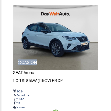
OCASIÓN
SEAT Arona
1.0 TSI 85kW (115CV) FR XM
2024
Gasolina
11.970
115
Manual