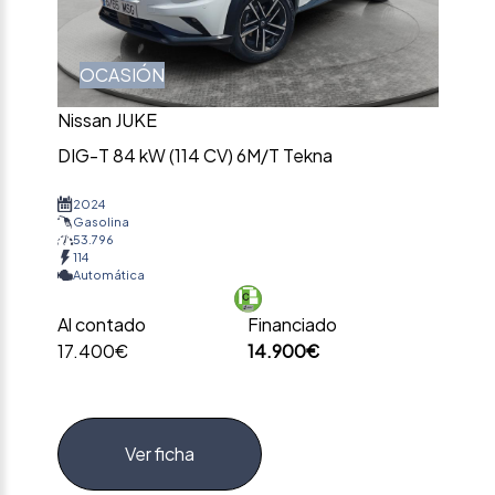
OCASIÓN
Nissan JUKE
DIG-T 84 kW (114 CV) 6M/T Tekna
2024
Gasolina
53.796
114
Automática
Al contado
Financiado
17.400€
14.900€
Ver ficha