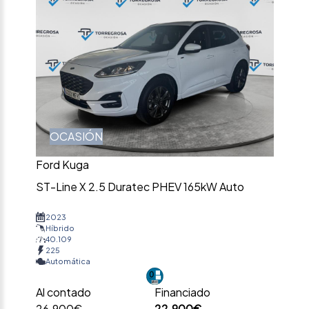
OCASIÓN
Ford Kuga
ST-Line X 2.5 Duratec PHEV 165kW Auto
2023
Híbrido
40.109
225
Automática
Al contado
Financiado
26.900€
22.900€