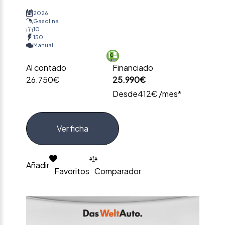
2026
Gasolina
10
150
Manual
Al contado
Financiado
26.750€
25.990€
Desde
412€ /mes*
Ver ficha
Añadir
Favoritos
Comparador