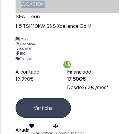
OCASIÓN
SEAT Leon
1.5 TSI 110kW S&S Xcellence Go M
2022
Gasolina
66.800
150
Manual
Al contado
Financiado
19.990€
17.500€
Desde
262€ /mes*
Ver ficha
Añadir
Favoritos
Comparador