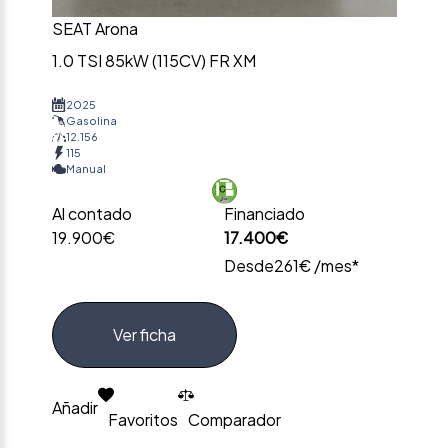
SEAT Arona
1.0 TSI 85kW (115CV) FR XM
2025
Gasolina
12.156
115
Manual
Al contado
Financiado
19.900€
17.400€
Desde
261€ /mes*
Ver ficha
Añadir
Favoritos
Comparador