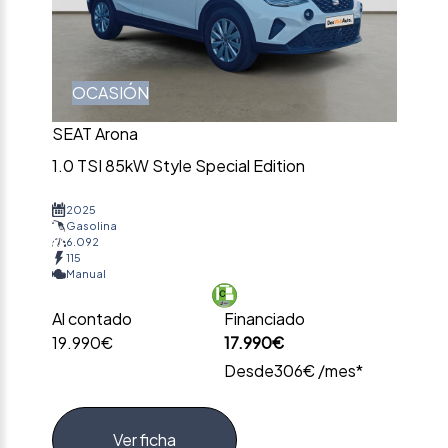
OCASIÓN
SEAT Arona
1.0 TSI 85kW Style Special Edition
2025
Gasolina
6.092
115
Manual
Al contado
Financiado
19.990€
17.990€
Desde
306€ /mes*
Ver ficha