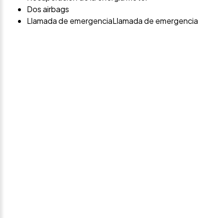
Dos airbags
Llamada de emergenciaLlamada de emergencia
Avísame si baja de
precio
Déjanos tus datos personales para ponernos en
contacto contigo si este vehículo baja de precio.