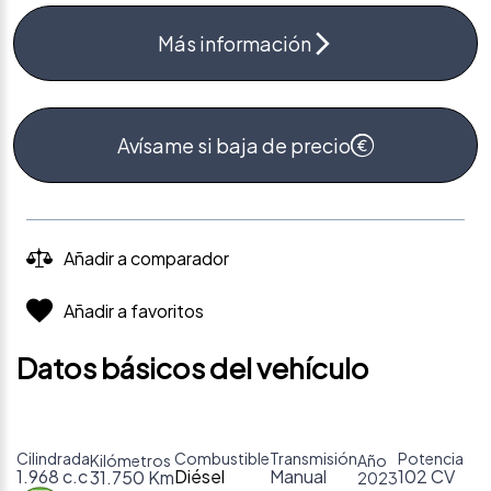
Más información
Avísame si baja de precio
Añadir a comparador
Añadir a favoritos
Datos básicos del vehículo
Cilindrada
Combustible
Transmisión
Potencia
Kilómetros
Año
1.968 c.c
Diésel
Manual
102 CV
31.750 Km
2023