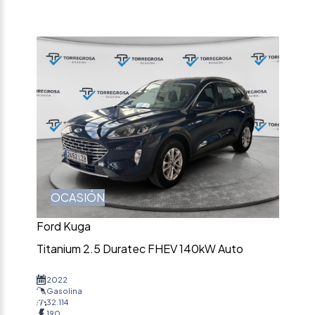
OCASIÓN
Ford Kuga
Titanium 2.5 Duratec FHEV 140kW Auto
2022
Gasolina
32.114
190