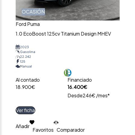
OCASIÓN
Ford Puma
1.0 EcoBoost 125cv Titanium Design MHEV
2023
Gasolina
22.242
125
Manual
Al contado
Financiado
18.900€
16.400€
Desde
246€ /mes*
Ver ficha
Añadir
Favoritos
Comparador