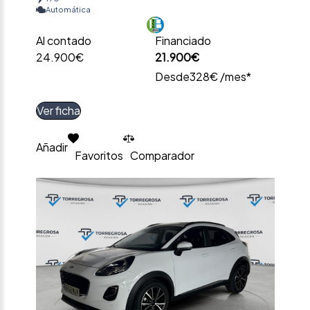
Automática
Al contado
Financiado
24.900€
21.900€
Desde
328€ /mes*
Ver ficha
Añadir
Favoritos
Comparador