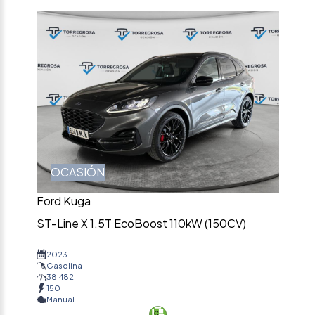
OCASIÓN
Ford Kuga
ST-Line X 1.5T EcoBoost 110kW (150CV)
2023
Gasolina
38.482
150
Manual