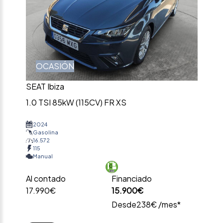
OCASIÓN
SEAT Ibiza
1.0 TSI 85kW (115CV) FR XS
2024
Gasolina
16.572
115
Manual
Al contado
Financiado
17.990€
15.900€
Desde
238€ /mes*