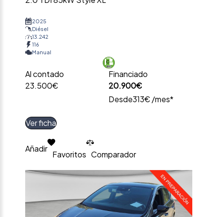
2025
Diésel
13.242
116
Manual
Al contado
Financiado
23.500€
20.900€
Desde
313€ /mes*
Ver ficha
Añadir
Favoritos
Comparador