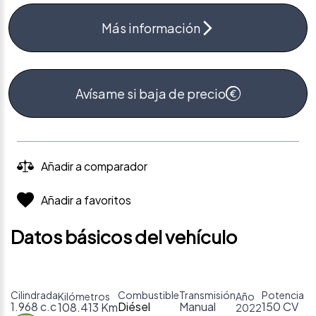
Más información
Avísame si baja de precio
Añadir a comparador
Añadir a favoritos
Datos básicos del vehículo
Cilindrada
Combustible
Transmisión
Potencia
Kilómetros
Año
1.968 c.c
Diésel
Manual
150 CV
108.413 Km
2022