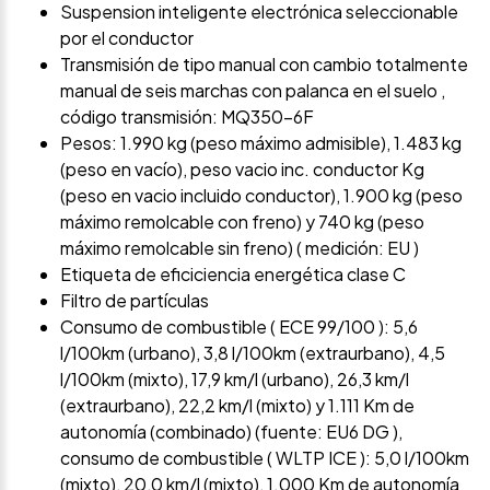
Suspension inteligente electrónica seleccionable
por el conductor
Transmisión de tipo manual con cambio totalmente
manual de seis marchas con palanca en el suelo ,
código transmisión: MQ350-6F
Pesos: 1.990 kg (peso máximo admisible), 1.483 kg
(peso en vacío), peso vacio inc. conductor Kg
(peso en vacio incluido conductor), 1.900 kg (peso
máximo remolcable con freno) y 740 kg (peso
máximo remolcable sin freno) ( medición: EU )
Etiqueta de eficiciencia energética clase C
Filtro de partículas
Consumo de combustible ( ECE 99/100 ): 5,6
l/100km (urbano), 3,8 l/100km (extraurbano), 4,5
l/100km (mixto), 17,9 km/l (urbano), 26,3 km/l
(extraurbano), 22,2 km/l (mixto) y 1.111 Km de
autonomía (combinado) (fuente: EU6 DG ),
consumo de combustible ( WLTP ICE ): 5,0 l/100km
(mixto), 20,0 km/l (mixto), 1.000 Km de autonomía