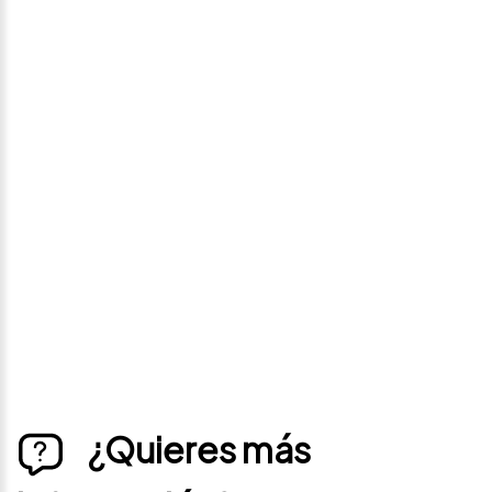
Avísame si baja de
precio
Déjanos tus datos personales para ponernos en
contacto contigo si este vehículo baja de precio.
¿Quieres más