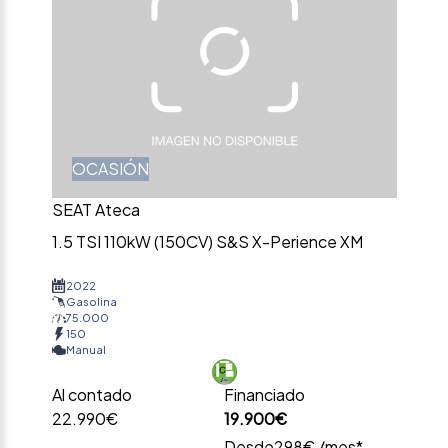
OCASIÓN
SEAT Ateca
1.5 TSI 110kW (150CV) S&S X-Perience XM
2022
Gasolina
75.000
150
Manual
Al contado
Financiado
22.990€
19.900€
Desde
298€ /mes*