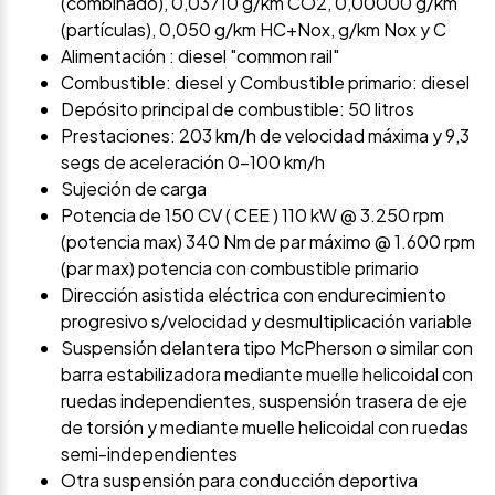
(combinado), 0,03710 g/km CO2, 0,00000 g/km
(partículas), 0,050 g/km HC+Nox, g/km Nox y C
Alimentación : diesel "common rail"
Combustible: diesel y Combustible primario: diesel
Depósito principal de combustible: 50 litros
Prestaciones: 203 km/h de velocidad máxima y 9,3
segs de aceleración 0-100 km/h
Sujeción de carga
Potencia de 150 CV ( CEE ) 110 kW @ 3.250 rpm
(potencia max) 340 Nm de par máximo @ 1.600 rpm
(par max) potencia con combustible primario
Dirección asistida eléctrica con endurecimiento
progresivo s/velocidad y desmultiplicación variable
Suspensión delantera tipo McPherson o similar con
barra estabilizadora mediante muelle helicoidal con
ruedas independientes, suspensión trasera de eje
de torsión y mediante muelle helicoidal con ruedas
semi-independientes
Otra suspensión para conducción deportiva