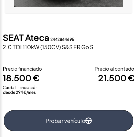
SEAT Ateca
2442864695
2.0 TDI 110kW (150CV) S&S FR Go S
Precio financiado
Precio al contado
18.500 €
21.500 €
Cuota financiación
desde
294
€/mes
Probar vehículo