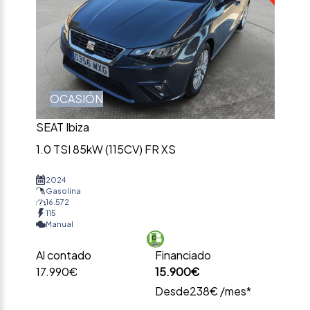
OCASIÓN
SEAT Ibiza
1.0 TSI 85kW (115CV) FR XS
2024
Gasolina
16.572
115
Manual
Al contado
Financiado
17.990€
15.900€
Desde
238€ /mes*