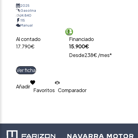
2025
Gasolina
14.840
115
Manual
Al contado
Financiado
17.790€
15.900€
Desde
238€ /mes*
Ver ficha
Añadir
Favoritos
Comparador