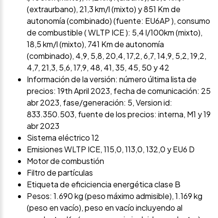
(extraurbano), 21,3 km/l (mixto) y 851 Km de
autonomía (combinado) (fuente: EU6AP ), consumo
de combustible ( WLTP ICE ): 5,4 l/100km (mixto),
18,5 km/l (mixto), 741 Km de autonomía
(combinado), 4,9, 5,8, 20,4, 17,2, 6,7, 14,9, 5,2, 19,2,
4,7, 21,3, 5,6, 17,9, 48, 41, 35, 45, 50 y 42
Información de la versión: número última lista de
precios: 19th April 2023, fecha de comunicación: 25
abr 2023, fase/generación: 5, Version id:
833.350.503, fuente de los precios: interna, M1 y 19
abr 2023
Sistema eléctrico 12
Emisiones WLTP ICE, 115,0, 113,0, 132,0 y EU6 D
Motor de combustión
Filtro de partículas
Etiqueta de eficiciencia energética clase B
Pesos: 1.690 kg (peso máximo admisible), 1.169 kg
(peso en vacío), peso en vacío incluyendo al