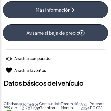
Más información
Avísame si baja de precio
Añadir a comparador
Añadir a favoritos
Datos básicos del vehículo
Cilindrada
Combustible
Transmisión
Potencia
Kilómetros
Año
999 c.c
Gasolina
Manual
110 CV
12.787 Km
2024