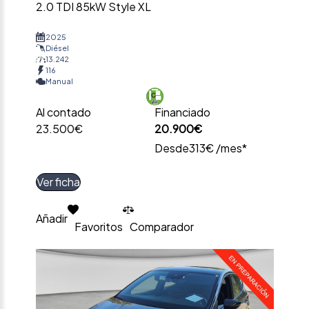
2.0 TDI 85kW Style XL
2025
Diésel
13.242
116
Manual
Al contado
Financiado
23.500€
20.900€
Desde
313€ /mes*
Ver ficha
Añadir
Favoritos
Comparador