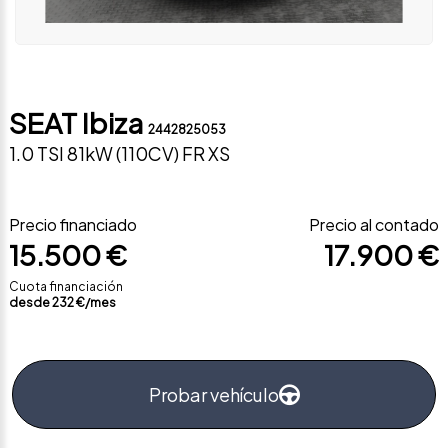
SEAT Ibiza
2442825053
1.0 TSI 81kW (110CV) FR XS
Precio financiado
Precio al contado
15.500 €
17.900 €
Cuota financiación
desde
232
€/mes
Probar vehículo