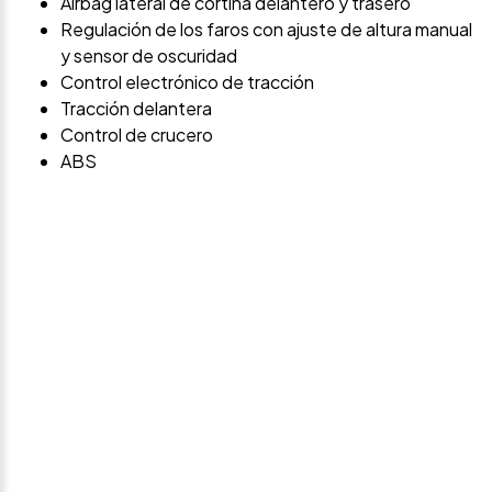
Airbag lateral de cortina delantero y trasero
Regulación de los faros con ajuste de altura manual
y sensor de oscuridad
Control electrónico de tracción
Tracción delantera
Control de crucero
ABS
Avísame si baja de
precio
Déjanos tus datos personales para ponernos en
contacto contigo si este vehículo baja de precio.