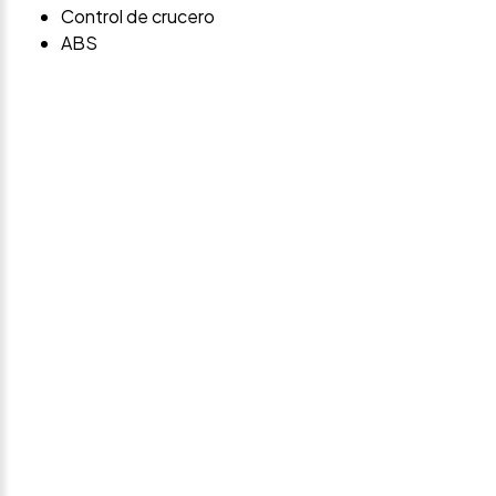
Control de crucero
ABS
Avísame si baja de
precio
Déjanos tus datos personales para ponernos en
contacto contigo si este vehículo baja de precio.