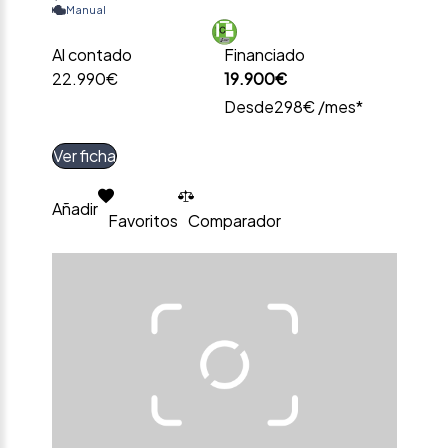
Manual
Al contado
Financiado
22.990€
19.900€
Desde
298€ /mes*
Ver ficha
Añadir
Favoritos
Comparador