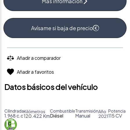
Más información
Avísame si baja de precio
Añadir a comparador
Añadir a favoritos
Datos básicos del vehículo
Cilindrada
Combustible
Transmisión
Potencia
Kilómetros
Año
1.968 c.c
Diésel
Manual
115 CV
120.422 Km
2021