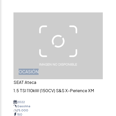
OCASIÓN
SEAT Ateca
1.5 TSI 110kW (150CV) S&S X-Perience XM
2022
Gasolina
75.000
150