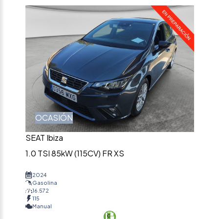
OCASIÓN
SEAT Ibiza
1.0 TSI 85kW (115CV) FR XS
2024
Gasolina
16.572
115
Manual