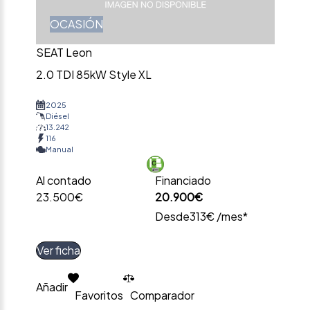
OCASIÓN
SEAT Leon
2.0 TDI 85kW Style XL
2025
Diésel
13.242
116
Manual
Al contado
Financiado
23.500€
20.900€
Desde
313€ /mes*
Ver ficha
Añadir
Favoritos
Comparador