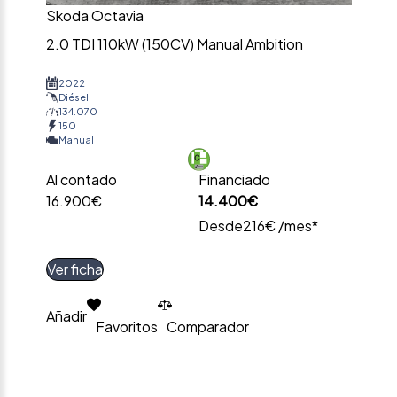
Skoda Octavia
2.0 TDI 110kW (150CV) Manual Ambition
2022
Diésel
134.070
150
Manual
Al contado
Financiado
16.900€
14.400€
Desde
216€ /mes*
Ver ficha
Añadir
Favoritos
Comparador