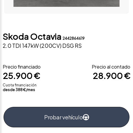
Skoda Octavia
2442864619
2.0 TDI 147kW (200CV) DSG RS
Precio financiado
Precio al contado
25.900 €
28.900 €
Cuota financiación
desde
388
€/mes
Probar vehículo