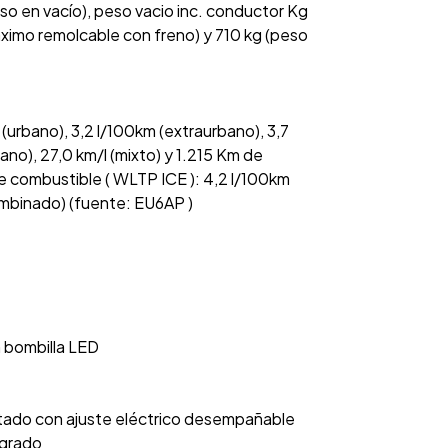
so en vacío), peso vacio inc. conductor Kg
áximo remolcable con freno) y 710 kg (peso
urbano), 3,2 l/100km (extraurbano), 3,7
bano), 27,0 km/l (mixto) y 1.215 Km de
 combustible ( WLTP ICE ): 4,2 l/100km
combinado) (fuente: EU6AP )
n bombilla LED
ntado con ajuste eléctrico desempañable
egrado