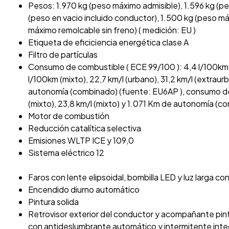
Pesos: 1.970 kg (peso máximo admisible), 1.596 kg (pe
(peso en vacio incluido conductor), 1.500 kg (peso m
máximo remolcable sin freno) ( medición: EU )
Etiqueta de eficiciencia energética clase A
Filtro de partículas
Consumo de combustible ( ECE 99/100 ): 4,4 l/100km (
l/100km (mixto), 22,7 km/l (urbano), 31,2 km/l (extraur
autonomía (combinado) (fuente: EU6AP ), consumo de
(mixto), 23,8 km/l (mixto) y 1.071 Km de autonomía (
Motor de combustión
Reducción catalítica selectiva
Emisiones WLTP ICE y 109,0
Sistema eléctrico 12
Faros con lente elipsoidal, bombilla LED y luz larga co
Encendido diurno automático
Pintura solida
Retrovisor exterior del conductor y acompañante pi
con antideslumbrante automático y intermitente int