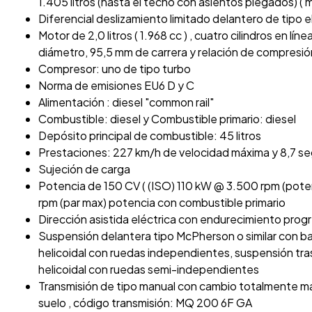
1.405 litros (hasta el techo con asientos plegados) ( 
Diferencial deslizamiento limitado delantero de tipo 
Motor de 2,0 litros ( 1.968 cc ) , cuatro cilindros en lín
diámetro, 95,5 mm de carrera y relación de compresió
Compresor: uno de tipo turbo
Norma de emisiones EU6 D y C
Alimentación : diesel "common rail"
Combustible: diesel y Combustible primario: diesel
Depósito principal de combustible: 45 litros
Prestaciones: 227 km/h de velocidad máxima y 8,7 s
Sujeción de carga
Potencia de 150 CV ( (ISO) 110 kW @ 3.500 rpm (pot
rpm (par max) potencia con combustible primario
Dirección asistida eléctrica con endurecimiento prog
Suspensión delantera tipo McPherson o similar con ba
helicoidal con ruedas independientes, suspensión tra
helicoidal con ruedas semi-independientes
Transmisión de tipo manual con cambio totalmente ma
suelo , código transmisión: MQ 200 6F GA