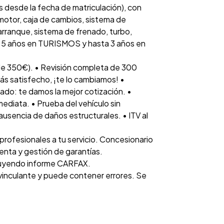
 desde la fecha de matriculación), con
otor, caja de cambios, sistema de
 arranque, sistema de frenado, turbo,
ta 5 años en TURISMOS y hasta 3 años en
e 350€). • Revisión completa de 300
tás satisfecho, ¡te lo cambiamos! •
ado: te damos la mejor cotización. •
diata. • Prueba del vehículo sin
 ausencia de daños estructurales. • ITV al
rofesionales a tu servicio. Concesionario
venta y gestión de garantías.
luyendo informe CARFAX.
 vinculante y puede contener errores. Se