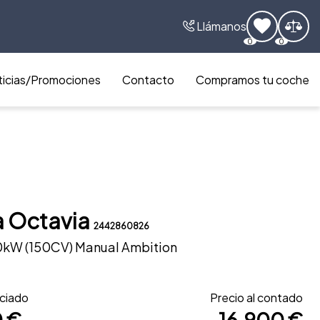
Llámanos
0
0
icias/Promociones
Contacto
Compramos tu coche
 Octavia
2442860826
10kW (150CV) Manual Ambition
nciado
Precio al contado
0 €
16.900 €