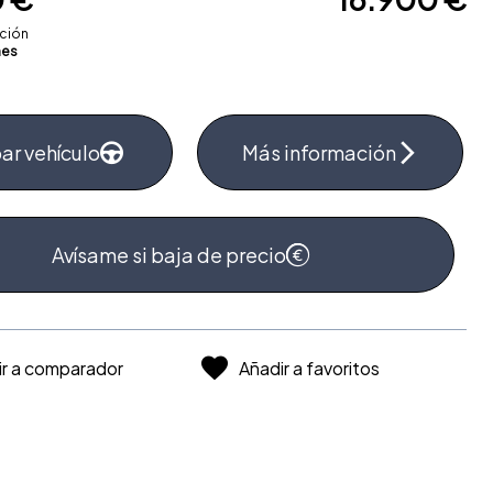
ación
es
ar vehículo
Más información
Avísame si baja de precio
ir a comparador
Añadir a favoritos