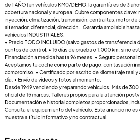
de 1 AÑO (en vehículos KM0/DEMO, la garantía es de 3 años
cobertura nacional y europea. Cubre componentes clave: m
inyección, climatización, transmisión, centralitas, motor de
alternador, diferencial, dirección… Garantía ampliable has
vehículos INDUSTRIALES.
• Precio TODO INCLUIDO (salvo gastos de transferencia d
puntos de control. • 15 días de prueba o 1.000 km: si no es
Financiación a medida hasta 96 meses. • Seguro personaliz
Aceptamos tu coche como parte de pago, con tasación inme
compromiso. • Certificado por escrito de kilometraje real y
día. • Envío de vídeos y fotos al momento.
Desde 1949 vendiendo y reparando vehículos. Más de 300 p
oficial de 15 marcas. Talleres propios para la atención post
Documentación e historial completos proporcionados, inc
Consulta el equipamiento del vehículo. Este anuncio no es
muestra a título informativo y no contractual.