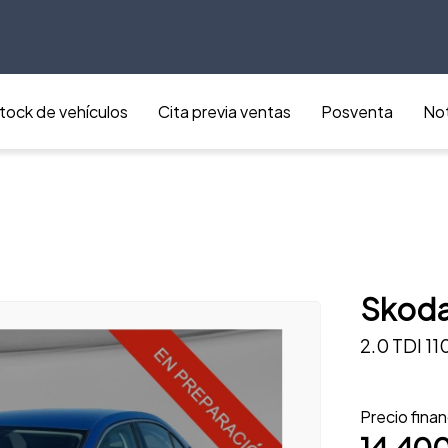
tock de vehículos
Cita previa ventas
Posventa
Not
Skoda
2.0 TDI 1
Precio fina
14.40