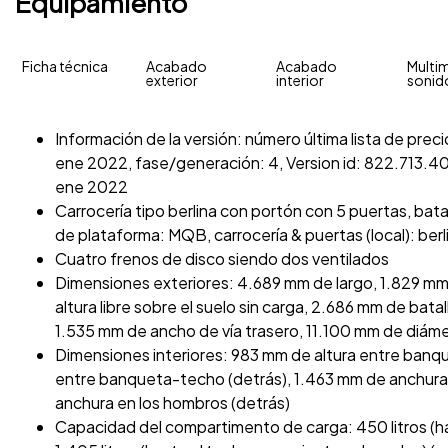
Equipamiento
Ficha técnica
Acabado
Acabado
Multim
exterior
interior
sonid
Información de la versión: número última lista de pre
ene 2022, fase/generación: 4, Version id: 822.713.404
ene 2022
Carrocería tipo berlina con portón con 5 puertas, batal
de plataforma: MQB, carrocería & puertas (local): ber
Cuatro frenos de disco siendo dos ventilados
Dimensiones exteriores: 4.689 mm de largo, 1.829 mm
altura libre sobre el suelo sin carga, 2.686 mm de bat
1.535 mm de ancho de vía trasero, 11.100 mm de diáme
Dimensiones interiores: 983 mm de altura entre banq
entre banqueta-techo (detrás), 1.463 mm de anchura
anchura en los hombros (detrás)
Capacidad del compartimento de carga: 450 litros (h