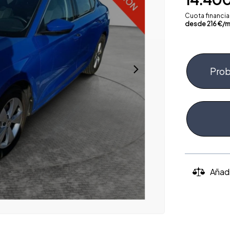
Cuota financi
desde
216
€/m
Prob
Añad