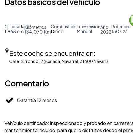
Datos básicos del vehículo
Cilindrada
Combustible
Transmisión
Potencia
Kilómetros
Año
1.968 c.c
Diésel
Manual
150 CV
134.070 Km
2022
Este coche se encuentra en:
Calle Iturrondo, 2 (Burlada, Navarra), 31600 Navarra
Comentario
Garantía 12 meses
Vehículo certificado: inspeccionado y probado en carreter
mantenimiento incluido, para que lo disfrutes desde el p