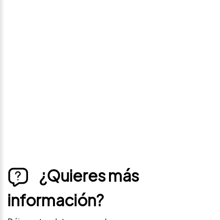
Avísame si baja de
precio
Déjanos tus datos personales para ponernos en
contacto contigo si este vehículo baja de precio.
¿Quieres más
información?