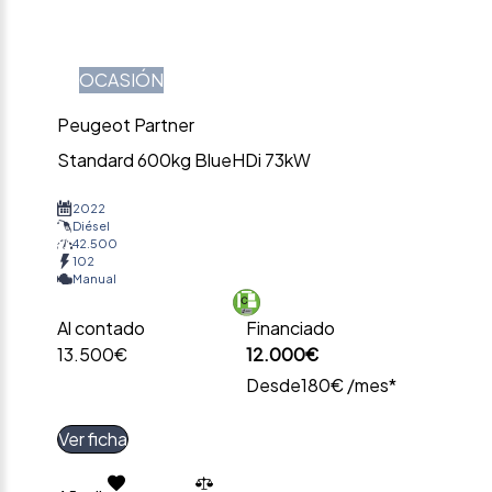
OCASIÓN
Peugeot Partner
Standard 600kg BlueHDi 73kW
2022
Diésel
42.500
102
Manual
Al contado
Financiado
13.500€
12.000€
Desde
180€ /mes*
Ver ficha