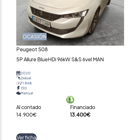
OCASIÓN
Peugeot 508
5P Allure BlueHDi 96kW S&S 6vel MAN
2020
Diésel
71.868
130
Manual
Al contado
Financiado
14.900€
13.400€
Ver ficha