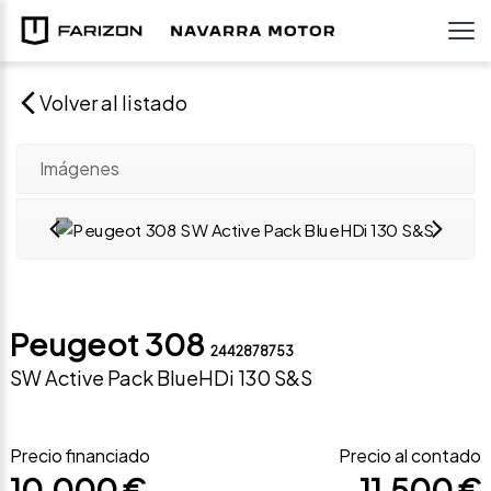
Volver al listado
Imágenes
Peugeot 308
2442878753
SW Active Pack BlueHDi 130 S&S
Precio financiado
Precio al contado
10.000 €
11.500 €