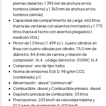
piernas (delante), 1.395 mm de anchura en los
hombros (delante) y 1.363 mm de anchura en los
hombros (detrás)
Capacidad del compartimento de carga: 660 litros
(hasta las ventanas con asientos montados) y 1.775
litros (hasta el techo con asientos plegados) (
medición VDA )
Motor de 1,5 litros ( 1.499 cc ) , cuatro cilindros en
línea con cuatro válvulas por cilindro, 75,0 mm de
diámetro, 84,8 mm de carrera y relación de
compresión: 16,4 ; código del motor: DV5RC 16,4
Compresor: uno de tipo turbo
Norma de emisiones EU6 D, 98 g/km CO2
(combinado) y C
Alimentación : diesel "common rail"
Combustible: diesel y Combustible primario: diesel
Depósito principal de combustible: 53 litros
Prestaciones: 203 km/h de velocidad máxima y
10,0 segs de aceleración 0-100 km/h