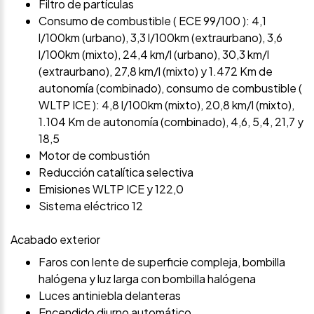
Filtro de partículas
Consumo de combustible ( ECE 99/100 ): 4,1
l/100km (urbano), 3,3 l/100km (extraurbano), 3,6
l/100km (mixto), 24,4 km/l (urbano), 30,3 km/l
(extraurbano), 27,8 km/l (mixto) y 1.472 Km de
autonomía (combinado), consumo de combustible (
WLTP ICE ): 4,8 l/100km (mixto), 20,8 km/l (mixto),
1.104 Km de autonomía (combinado), 4,6, 5,4, 21,7 y
18,5
Motor de combustión
Reducción catalítica selectiva
Emisiones WLTP ICE y 122,0
Sistema eléctrico 12
Acabado exterior
Faros con lente de superficie compleja, bombilla
halógena y luz larga con bombilla halógena
Luces antiniebla delanteras
Encendido diurno automático