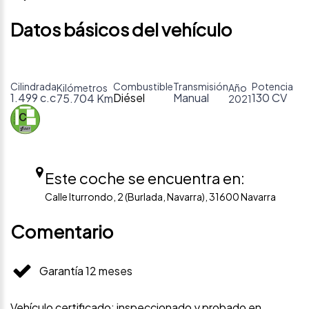
Datos básicos del vehículo
Cilindrada
Combustible
Transmisión
Potencia
Kilómetros
Año
1.499 c.c
Diésel
Manual
130 CV
75.704 Km
2021
Este coche se encuentra en:
Calle Iturrondo, 2 (Burlada, Navarra), 31600 Navarra
Comentario
Garantía 12 meses
Vehículo certificado: inspeccionado y probado en