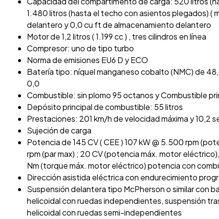
Capacidad del compartimento de carga: 520 litros (h
1.480 litros (hasta el techo con asientos plegados) (
delantero y 0,0 cu ft de almacenamiento delantero
Motor de 1,2 litros ( 1.199 cc ) , tres cilindros en línea
Compresor: uno de tipo turbo
Norma de emisiones EU6 D y ECO
Batería tipo: níquel manganeso cobalto (NMC) de 48,0 
0,0
Combustible: sin plomo 95 octanos y Combustible pri
Depósito principal de combustible: 55 litros
Prestaciones: 201 km/h de velocidad máxima y 10,2 
Sujeción de carga
Potencia de 145 CV ( CEE ) 107 kW @ 5.500 rpm (pot
rpm (par max) ; 20 CV (potencia máx. motor eléctrico)
Nm (torque máx. motor eléctrico) potencia con combu
Dirección asistida eléctrica con endurecimiento prog
Suspensión delantera tipo McPherson o similar con ba
helicoidal con ruedas independientes, suspensión tra
helicoidal con ruedas semi-independientes