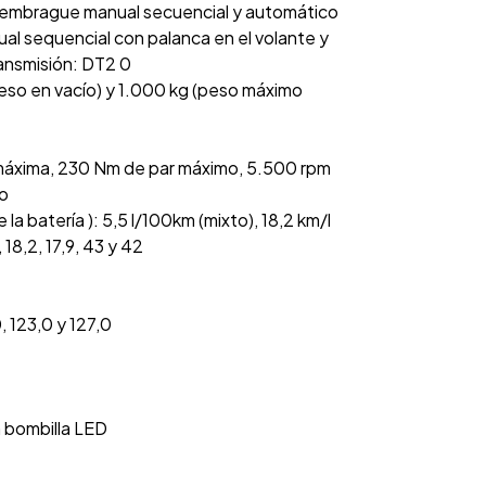
 embrague manual secuencial y automático
al sequencial con palanca en el volante y
ransmisión: DT2 0
eso en vacío) y 1.000 kg (peso máximo
máxima, 230 Nm de par máximo, 5.500 rpm
mo
batería ): 5,5 l/100km (mixto), 18,2 km/l
18,2, 17,9, 43 y 42
 123,0 y 127,0
n bombilla LED