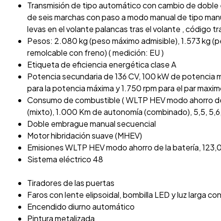
Transmisión de tipo automático con cambio de doble
de seis marchas con paso a modo manual de tipo manu
levas en el volante palancas tras el volante , código t
Pesos: 2.080 kg (peso máximo admisible), 1.573 kg (p
remolcable con freno) ( medición: EU )
Etiqueta de eficiencia energética clase A
Potencia secundaria de 136 CV, 100 kW de potencia 
para la potencia máxima y 1.750 rpm para el par maxi
Consumo de combustible ( WLTP HEV modo ahorro de la 
(mixto), 1.000 Km de autonomía (combinado), 5,5, 5,6, 
Doble embrague manual secuencial
Motor hibridación suave (MHEV)
Emisiones WLTP HEV modo ahorro de la batería, 123,0,
Sistema eléctrico 48
Tiradores de las puertas
Faros con lente elipsoidal, bombilla LED y luz larga co
Encendido diurno automático
Pintura metalizada