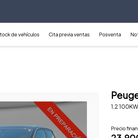
tock de vehículos
Cita previa ventas
Posventa
Not
Peuge
1.2 100KW
Precio fina
23.90