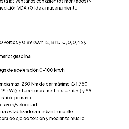
asta las ventanas con asientos montados) y
 medición VDA ) 0 l de almacenamiento
voltios y 0,89 kw/h 12, BYD, 0, 0, 0,43 y
mario: gasolina
segs de aceleración 0-100 km/h
encia max) 230 Nm de par máximo @ 1.750
, 15 kW (potencia máx. motor eléctrico) y 55
stible primario
resivo s/velocidad
rra estabilizadora mediante muelle
sera de eje de torsión y mediante muelle