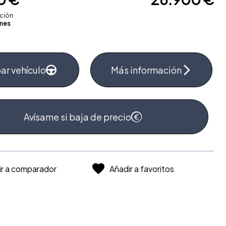
ación
mes
ar vehículo
Más información
Avísame si baja de precio
ir a comparador
Añadir a favoritos