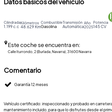
Datos básicos del vehículo
Cilindrada
Combustible
Transmisión
Potencia
Kilómetros
Año
1.199 c.c
Gasolina
Automática
145 CV
48.629 Km
2025
Este coche se encuentra en:
Calle Iturrondo, 2 (Burlada, Navarra), 31600 Navarra
Comentario
Garantía 12 meses
Vehículo certificado: inspeccionado y probado en carreter
mantenimiento incluido, para que lo disfrutes desde el p