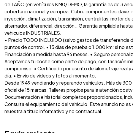
de 1 AÑO (en vehículos KM0/DEMO, la garantía es de 3 años
cobertura nacional y europea. Cubre componentes clave: m
inyección, climatización, transmisión, centralitas, motor de
alternador, diferencial, dirección… Garantía ampliable has
vehículos INDUSTRIALES.
• Precio TODO INCLUIDO (salvo gastos de transferencia d
puntos de control. • 15 días de prueba o 1.000 km: si no es
Financiación a medida hasta 96 meses. • Seguro personaliz
Aceptamos tu coche como parte de pago, con tasación inme
compromiso. • Certificado por escrito de kilometraje real y
día. • Envío de vídeos y fotos al momento.
Desde 1949 vendiendo y reparando vehículos. Más de 300 p
oficial de 15 marcas. Talleres propios para la atención post
Documentación e historial completos proporcionados, inc
Consulta el equipamiento del vehículo. Este anuncio no es
muestra a título informativo y no contractual.