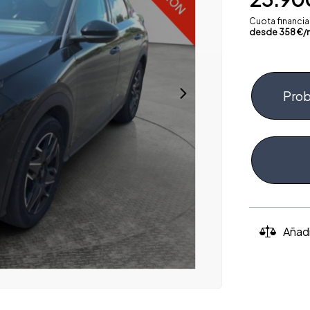
Cuota financi
desde
358
€/
Prob
Añad