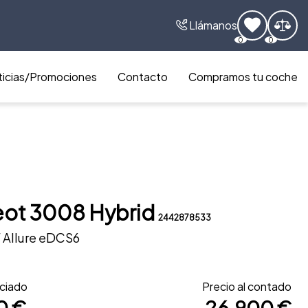
Llámanos
0
0
icias/Promociones
Contacto
Compramos tu coche
ot 3008 Hybrid
2442878533
 Allure eDCS6
nciado
Precio al contado
0 €
26.900 €