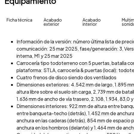
Equipamiento
Ficha técnica
Acabado
Acabado
Multim
exterior
interior
sonid
Información de la versión: número última lista de pre
comunicación: 25 mar 2025, fase/generación: 3, Versi
interna, M1 y 25 mar 2025
Carrocería tipo todoterreno con 5 puertas, batalla cor
plataforma: STLA, carrocería & puertas (local): todot
Cuatro frenos de disco siendo dos ventilados
Dimensiones exteriores: 4.542 mm de largo, 1.895 mm
altura libre sobre el suelo sin carga, 2.739 mm de bata
1.636 mm de ancho de vía trasero, 2.108, 1.934, 83,0 y 
Dimensiones interiores: 922 mm de altura entre banq
entre banqueta-techo (detrás), 1.452 mm de anchura 
anchura en las caderas (detrás), 854 mm de espacio pa
anchura en los hombros (delante) y 1.464 mm de anch