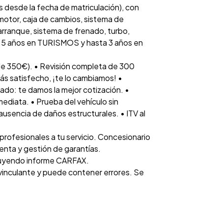
 desde la fecha de matriculación), con
otor, caja de cambios, sistema de
 arranque, sistema de frenado, turbo,
ta 5 años en TURISMOS y hasta 3 años en
e 350€). • Revisión completa de 300
tás satisfecho, ¡te lo cambiamos! •
ado: te damos la mejor cotización. •
diata. • Prueba del vehículo sin
 ausencia de daños estructurales. • ITV al
rofesionales a tu servicio. Concesionario
venta y gestión de garantías.
luyendo informe CARFAX.
 vinculante y puede contener errores. Se