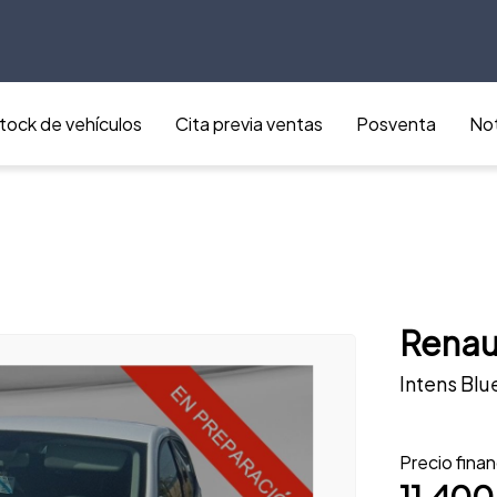
tock de vehículos
Cita previa ventas
Posventa
Not
Renau
Intens Blu
Precio fina
11.400