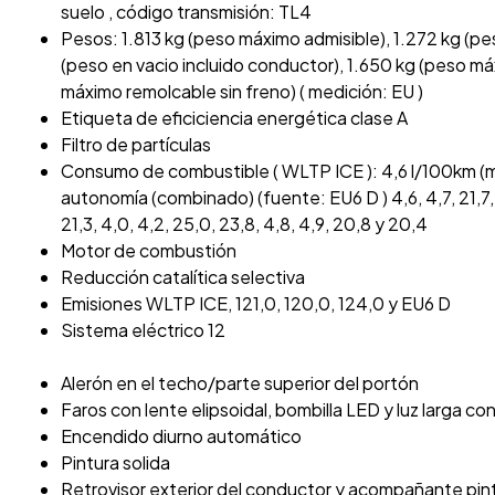
suelo , código transmisión: TL4
Pesos: 1.813 kg (peso máximo admisible), 1.272 kg (pe
(peso en vacio incluido conductor), 1.650 kg (peso m
máximo remolcable sin freno) ( medición: EU )
Etiqueta de eficiciencia energética clase A
Filtro de partículas
Consumo de combustible ( WLTP ICE ): 4,6 l/100km (mi
autonomía (combinado) (fuente: EU6 D ) 4,6, 4,7, 21,7, 21,
21,3, 4,0, 4,2, 25,0, 23,8, 4,8, 4,9, 20,8 y 20,4
Motor de combustión
Reducción catalítica selectiva
Emisiones WLTP ICE, 121,0, 120,0, 124,0 y EU6 D
Sistema eléctrico 12
Alerón en el techo/parte superior del portón
Faros con lente elipsoidal, bombilla LED y luz larga co
Encendido diurno automático
Pintura solida
Retrovisor exterior del conductor y acompañante pi