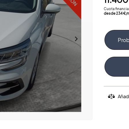
Cuota financi
desde
234
€/
Prob
Añad