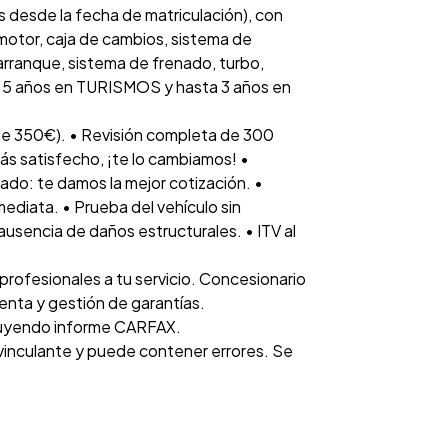
 desde la fecha de matriculación), con
otor, caja de cambios, sistema de
 arranque, sistema de frenado, turbo,
ta 5 años en TURISMOS y hasta 3 años en
e 350€). • Revisión completa de 300
tás satisfecho, ¡te lo cambiamos! •
ado: te damos la mejor cotización. •
diata. • Prueba del vehículo sin
 ausencia de daños estructurales. • ITV al
rofesionales a tu servicio. Concesionario
venta y gestión de garantías.
luyendo informe CARFAX.
 vinculante y puede contener errores. Se