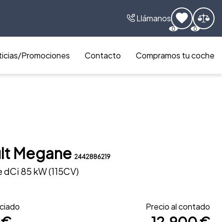
Llámanos
0
0
icias/Promociones
Contacto
Compramos tu coche
lt Megane
2442886219
e dCi 85 kW (115CV)
nciado
Precio al contado
 €
12.900 €