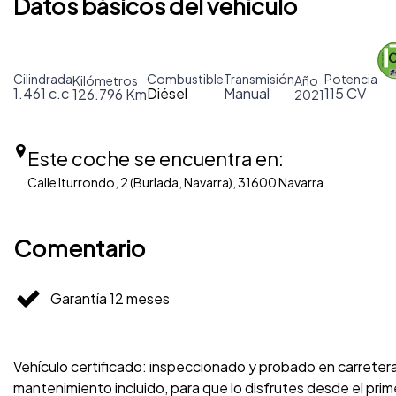
Datos básicos del vehículo
Cilindrada
Combustible
Transmisión
Potencia
Kilómetros
Año
1.461 c.c
Diésel
Manual
115 CV
126.796 Km
2021
Este coche se encuentra en:
Calle Iturrondo, 2 (Burlada, Navarra), 31600 Navarra
Comentario
Garantía 12 meses
Vehículo certificado: inspeccionado y probado en carreter
mantenimiento incluido, para que lo disfrutes desde el p