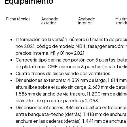
Equipamiento
Ficha técnica
Acabado
Acabado
Multim
exterior
interior
sonid
Información de la versión: número última lista de pre
nov 2021, código de modelo MB4, fase/generación: 4,
precios: interna, M1 y 01 nov 2021
Carrocería tipo berlina con portón con 5 puertas, batal
de plataforma: CMF, carrocería & puertas (local): berl
Cuatro frenos de disco siendo dos ventilados
Dimensiones exteriores: 4.359 mm de largo, 1.814 mm
altura libre sobre el suelo sin carga, 2.669 mm de bata
1.586 mm de ancho de vía trasero, 11.200 mm de diáme
diámetro de giro entre paredes y 2.058
Dimensiones interiores: 886 mm de altura entre banq
entre banqueta-techo (detrás), 1.418 mm de anchura 
anchura en las caderas (detrás), 1.441 mm de anchura