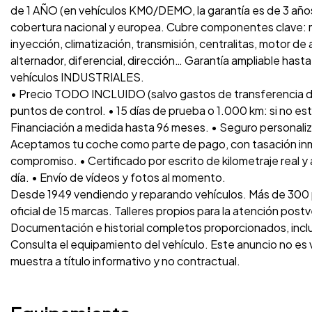
de 1 AÑO (en vehículos KM0/DEMO, la garantía es de 3 años
cobertura nacional y europea. Cubre componentes clave: m
inyección, climatización, transmisión, centralitas, motor de
alternador, diferencial, dirección… Garantía ampliable has
vehículos INDUSTRIALES.
• Precio TODO INCLUIDO (salvo gastos de transferencia d
puntos de control. • 15 días de prueba o 1.000 km: si no es
Financiación a medida hasta 96 meses. • Seguro personaliz
Aceptamos tu coche como parte de pago, con tasación inme
compromiso. • Certificado por escrito de kilometraje real y
día. • Envío de vídeos y fotos al momento.
Desde 1949 vendiendo y reparando vehículos. Más de 300 p
oficial de 15 marcas. Talleres propios para la atención post
Documentación e historial completos proporcionados, inc
Consulta el equipamiento del vehículo. Este anuncio no es
muestra a título informativo y no contractual.