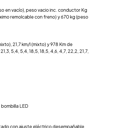
so en vacío), peso vacio inc. conductor Kg
áximo remolcable con freno) y 670 kg (peso
xto), 21,7 km/l (mixto) y 978 Km de
3, 5,4, 5,4, 18,5, 18,5, 4,6, 4,7, 22,2, 21,7,
n bombilla LED
ntado con ajuste eléctrico desempañable