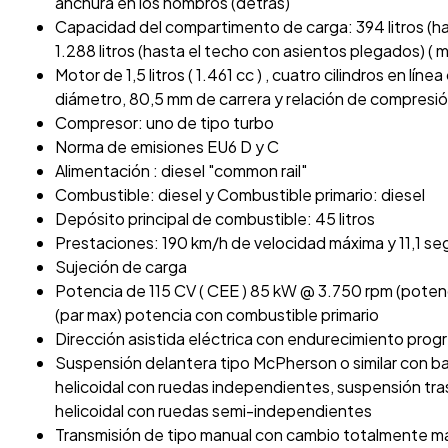
anchura en los hombros (detrás)
Capacidad del compartimento de carga: 394 litros (h
1.288 litros (hasta el techo con asientos plegados) ( 
Motor de 1,5 litros ( 1.461 cc ) , cuatro cilindros en lín
diámetro, 80,5 mm de carrera y relación de compresión
Compresor: uno de tipo turbo
Norma de emisiones EU6 D y C
Alimentación : diesel "common rail"
Combustible: diesel y Combustible primario: diesel
Depósito principal de combustible: 45 litros
Prestaciones: 190 km/h de velocidad máxima y 11,1 s
Sujeción de carga
Potencia de 115 CV ( CEE ) 85 kW @ 3.750 rpm (pote
(par max) potencia con combustible primario
Dirección asistida eléctrica con endurecimiento prog
Suspensión delantera tipo McPherson o similar con ba
helicoidal con ruedas independientes, suspensión tra
helicoidal con ruedas semi-independientes
Transmisión de tipo manual con cambio totalmente ma