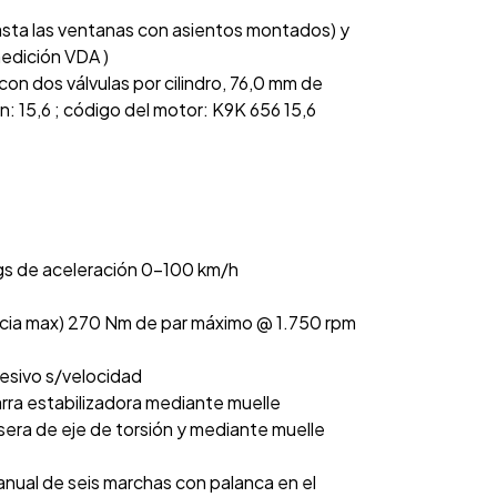
asta las ventanas con asientos montados) y
medición VDA )
ea con dos válvulas por cilindro, 76,0 mm de
: 15,6 ; código del motor: K9K 656 15,6
egs de aceleración 0-100 km/h
ncia max) 270 Nm de par máximo @ 1.750 rpm
resivo s/velocidad
rra estabilizadora mediante muelle
sera de eje de torsión y mediante muelle
nual de seis marchas con palanca en el