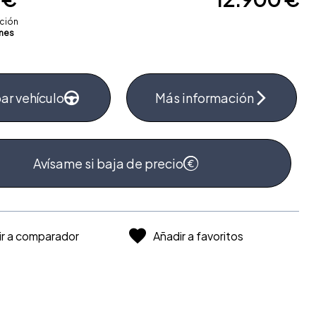
ación
mes
ar vehículo
Más información
Avísame si baja de precio
ir a comparador
Añadir a favoritos