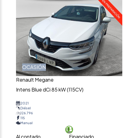
OCASIÓN
Renault Megane
Intens Blue dCi 85 kW (115CV)
2021
Diésel
126.796
115
Manual
Al contado
Financiado