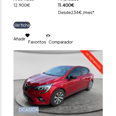
12.900€
11.400€
Desde
234€ /mes*
Ver ficha
Añadir
Favoritos
Comparador
OCASIÓN