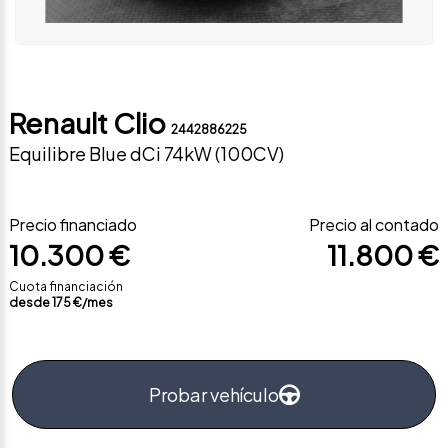
Renault Clio
2442886225
Equilibre Blue dCi 74kW (100CV)
Precio financiado
Precio al contado
10.300 €
11.800 €
Cuota financiación
desde
175
€/mes
Probar vehículo