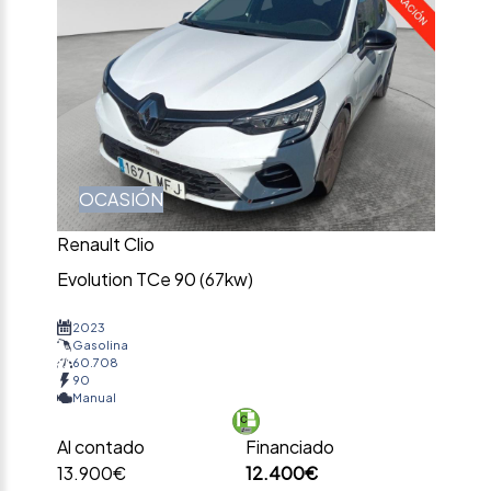
OCASIÓN
Renault Clio
Evolution TCe 90 (67kw)
2023
Gasolina
60.708
90
Manual
Al contado
Financiado
13.900€
12.400€