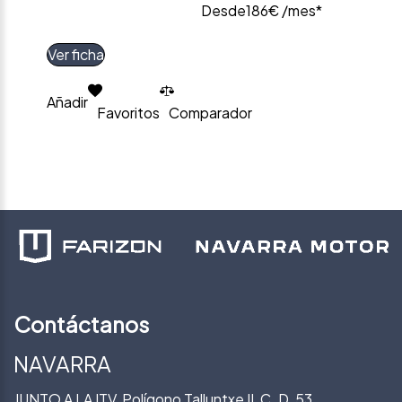
Desde
186€ /mes*
Ver ficha
Añadir
Favoritos
Comparador
Contáctanos
NAVARRA
JUNTO A LA ITV, Polígono Talluntxe II, C. D, 53.