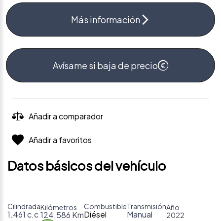
Más información
Avísame si baja de precio
Añadir a comparador
Añadir a favoritos
Datos básicos del vehículo
Cilindrada
Combustible
Transmisión
Kilómetros
Año
1.461 c.c
Diésel
Manual
124.586 Km
2022