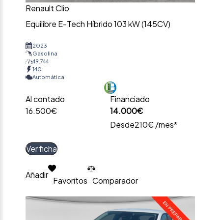
Renault Clio
Equilibre E-Tech Híbrido 103 kW (145CV)
2023
Gasolina
49.744
140
Automática
Al contado
Financiado
16.500€
14.000€
Desde
210€ /mes*
Ver ficha
Añadir
Favoritos
Comparador