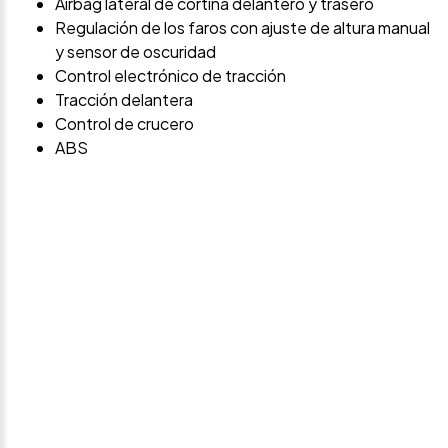
Airbag lateral de cortina delantero y trasero
Regulación de los faros con ajuste de altura manual
y sensor de oscuridad
Control electrónico de tracción
Tracción delantera
Control de crucero
ABS
Avísame si baja de
precio
Déjanos tus datos personales para ponernos en
contacto contigo si este vehículo baja de precio.