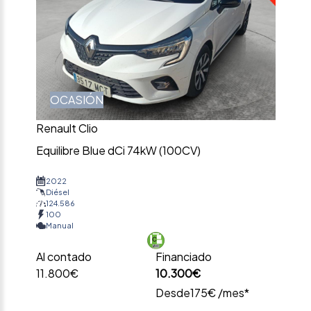
OCASIÓN
Renault Clio
Equilibre Blue dCi 74kW (100CV)
2022
Diésel
124.586
100
Manual
Al contado
Financiado
11.800€
10.300€
Desde
175€ /mes*