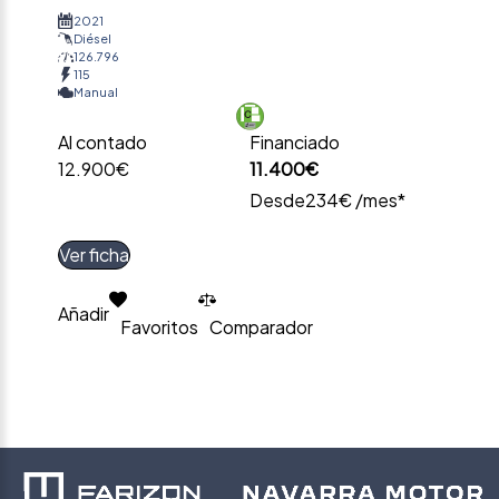
2021
Diésel
126.796
115
Manual
Al contado
Financiado
12.900€
11.400€
Desde
234€ /mes*
Ver ficha
Añadir
Favoritos
Comparador