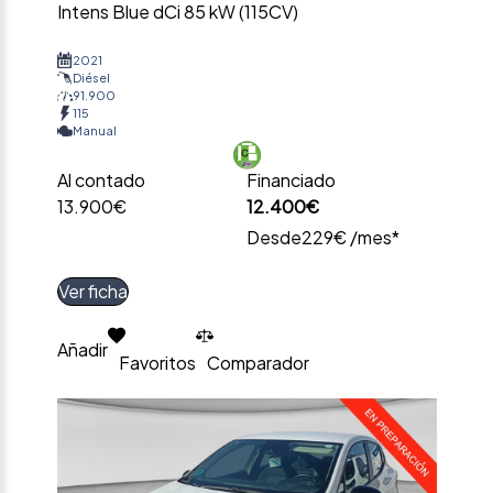
Intens Blue dCi 85 kW (115CV)
2021
Diésel
91.900
115
Manual
Al contado
Financiado
13.900€
12.400€
Desde
229€ /mes*
Ver ficha
Añadir
Favoritos
Comparador