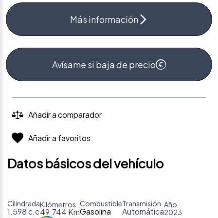
Más información
Avísame si baja de precio
Añadir a comparador
Añadir a favoritos
Datos básicos del vehículo
Cilindrada
Combustible
Transmisión
Kilómetros
Año
1.598 c.c
Gasolina
Automática
49.744 Km
2023