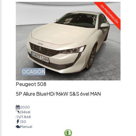
OCASIÓN
Peugeot 508
5P Allure BlueHDi 96kW S&S 6vel MAN
2020
Diésel
71.868
130
Manual