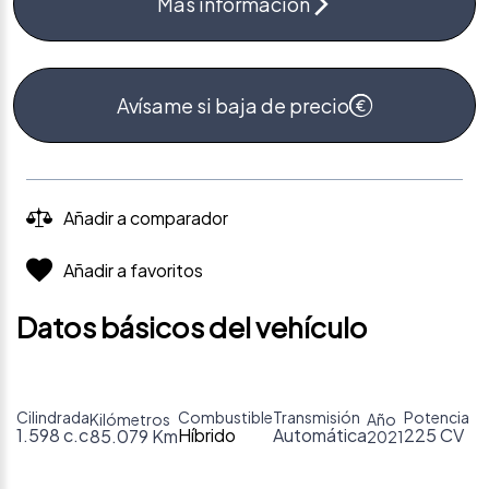
Más información
Avísame si baja de precio
Añadir a comparador
Añadir a favoritos
Datos básicos del vehículo
Cilindrada
Combustible
Transmisión
Potencia
Kilómetros
Año
1.598 c.c
Híbrido
Automática
225 CV
85.079 Km
2021