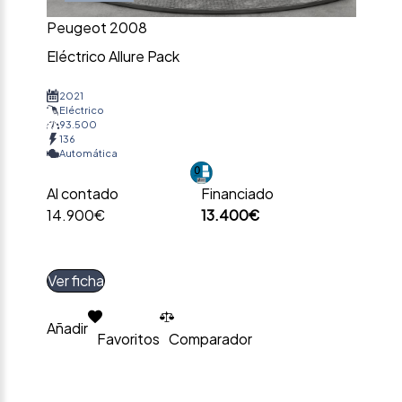
Peugeot 2008
Eléctrico Allure Pack
2021
Eléctrico
93.500
136
Automática
Al contado
Financiado
14.900€
13.400€
Ver ficha
Añadir
Favoritos
Comparador