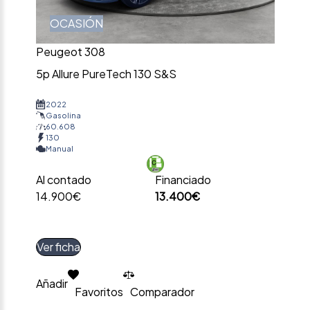
OCASIÓN
Peugeot 308
5p Allure PureTech 130 S&S
2022
Gasolina
60.608
130
Manual
Al contado
Financiado
14.900€
13.400€
Ver ficha
Añadir
Favoritos
Comparador