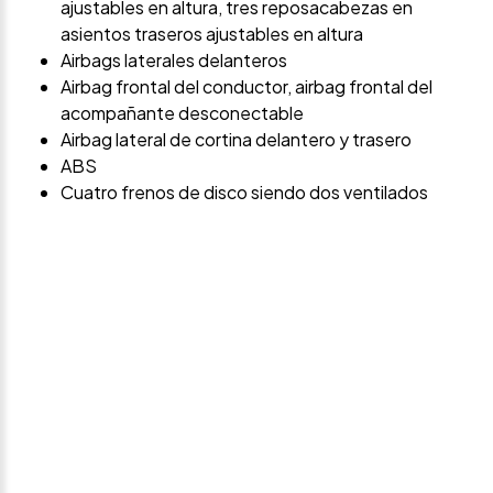
ajustables en altura, tres reposacabezas en
asientos traseros ajustables en altura
Airbags laterales delanteros
Airbag frontal del conductor, airbag frontal del
acompañante desconectable
Airbag lateral de cortina delantero y trasero
ABS
Cuatro frenos de disco siendo dos ventilados
Avísame si baja de
precio
Déjanos tus datos personales para ponernos en