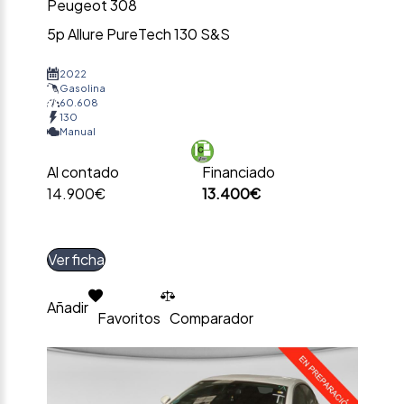
Peugeot 308
5p Allure PureTech 130 S&S
2022
Gasolina
60.608
130
Manual
Al contado
Financiado
14.900€
13.400€
Ver ficha
Añadir
Favoritos
Comparador