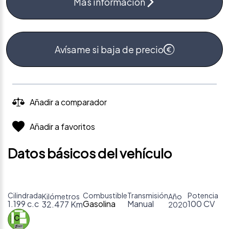
Más información
Avísame si baja de precio
Añadir a comparador
Añadir a favoritos
Datos básicos del vehículo
Cilindrada
Combustible
Transmisión
Potencia
Kilómetros
Año
1.199 c.c
Gasolina
Manual
100 CV
32.477 Km
2020