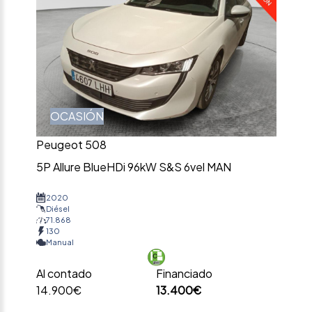
OCASIÓN
Peugeot 508
5P Allure BlueHDi 96kW S&S 6vel MAN
2020
Diésel
71.868
130
Manual
Al contado
Financiado
14.900€
13.400€