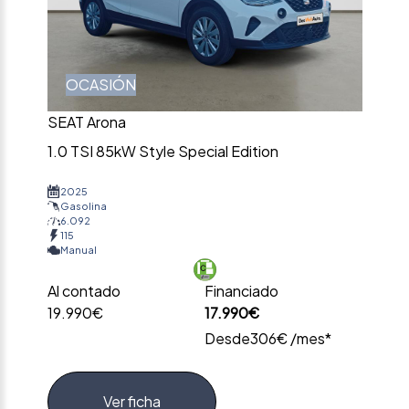
OCASIÓN
SEAT Arona
1.0 TSI 85kW Style Special Edition
2025
Gasolina
6.092
115
Manual
Al contado
Financiado
19.990€
17.990€
Desde
306€ /mes*
Ver ficha