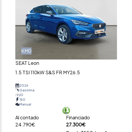
KM0
SEAT Leon
1.5 TSI 110kW S&S FR MY26.5
2026
Gasolina
10
150
Manual
Al contado
Financiado
24.790€
27.300€