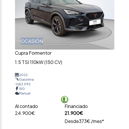
OCASIÓN
Cupra Formentor
1.5 TSI 110kW (150 CV)
2022
Gasolina
52.092
150
Manual
Al contado
Financiado
24.900€
21.900€
Desde
373€ /mes*