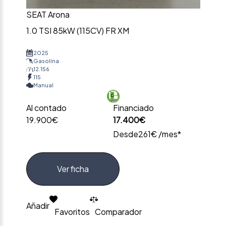
SEAT Arona
1.0 TSI 85kW (115CV) FR XM
2025
Gasolina
12.156
115
Manual
Al contado
Financiado
19.900€
17.400€
Desde
261€ /mes*
Ver ficha
Añadir
Favoritos
Comparador