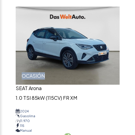
OCASIÓN
SEAT Arona
1.0 TSI 85kW (115CV) FR XM
2024
Gasolina
11.970
115
Manual