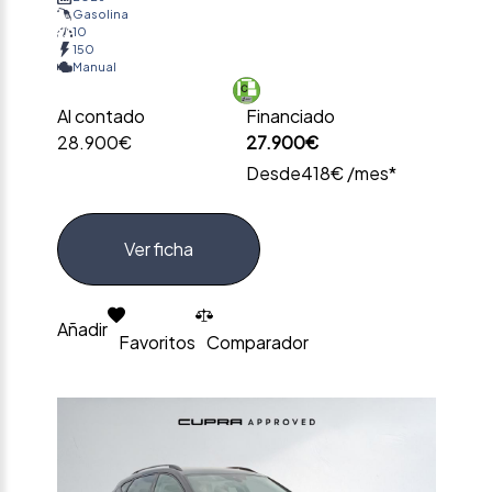
Gasolina
10
150
Manual
Al contado
Financiado
28.900€
27.900€
Desde
418€ /mes*
Ver ficha
Añadir
Favoritos
Comparador