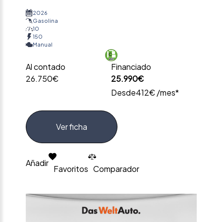
2026
Gasolina
10
150
Manual
Al contado
Financiado
26.750€
25.990€
Desde
412€ /mes*
Ver ficha
Añadir
Favoritos
Comparador