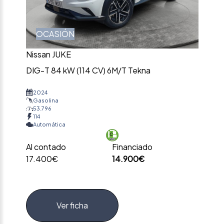
OCASIÓN
Nissan JUKE
DIG-T 84 kW (114 CV) 6M/T Tekna
2024
Gasolina
53.796
114
Automática
Al contado
Financiado
17.400€
14.900€
Ver ficha