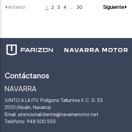
Anterior
Siguiente
1
2
3
4
…
30
Contáctanos
NAVARRA
JUNTO A LA ITV, Polígono Talluntxe II, C. D, 53.
31110 (Noáin, Navarra)
Email:
atencionalcliente@navarramotor.net
Teléfono:
948 500 555