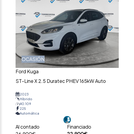
OCASIÓN
Ford Kuga
ST-Line X 2.5 Duratec PHEV 165kW Auto
2023
Híbrido
40.109
225
Automática
Al contado
Financiado
26.900€
22.900€