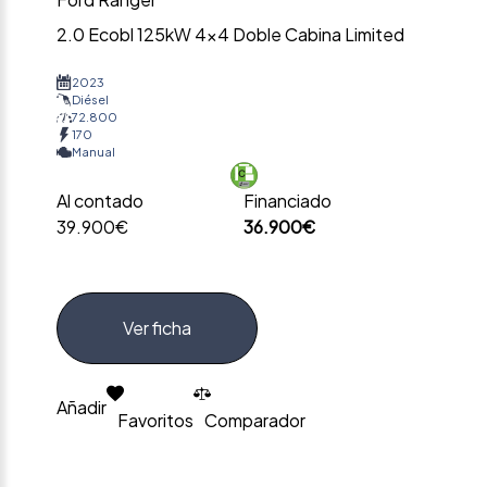
2.0 Ecobl 125kW 4×4 Doble Cabina Limited
2023
Diésel
72.800
170
Manual
Al contado
Financiado
39.900€
36.900€
Ver ficha
Añadir
Favoritos
Comparador