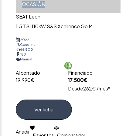
OCASIÓN
SEAT Leon
1.5 TSI 110kW S&S Xcellence Go M
2022
Gasolina
66.800
150
Manual
Al contado
Financiado
19.990€
17.500€
Desde
262€ /mes*
Ver ficha
Añadir
Favoritos
Comparador