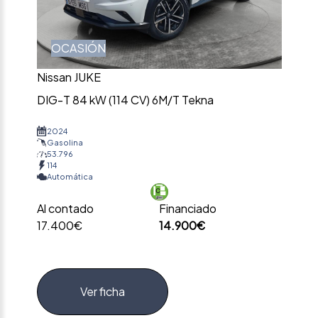
OCASIÓN
Nissan JUKE
DIG-T 84 kW (114 CV) 6M/T Tekna
2024
Gasolina
53.796
114
Automática
Al contado
Financiado
17.400€
14.900€
Ver ficha