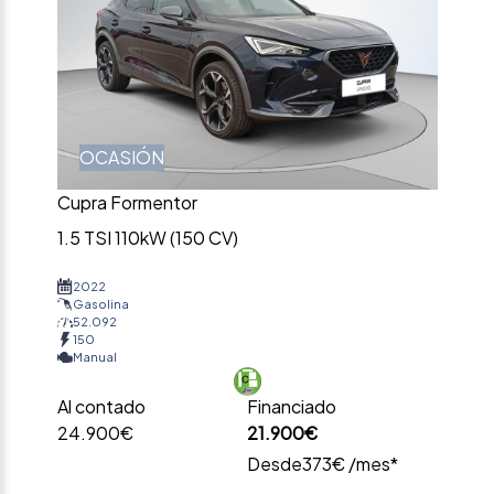
OCASIÓN
Cupra Formentor
1.5 TSI 110kW (150 CV)
2022
Gasolina
52.092
150
Manual
Al contado
Financiado
24.900€
21.900€
Desde
373€ /mes*