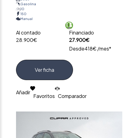
Gasolina
10
150
Manual
Al contado
Financiado
28.900€
27.900€
Desde
418€ /mes*
Ver ficha
Añadir
Favoritos
Comparador