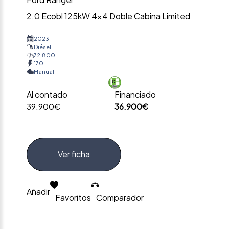
2.0 Ecobl 125kW 4×4 Doble Cabina Limited
2023
Diésel
72.800
170
Manual
Al contado
Financiado
39.900€
36.900€
Ver ficha
Añadir
Favoritos
Comparador