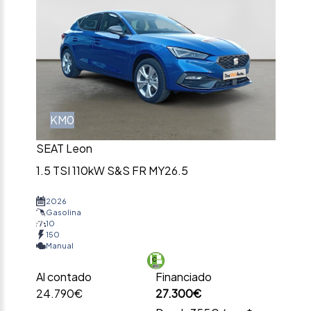
KM0
SEAT Leon
1.5 TSI 110kW S&S FR MY26.5
2026
Gasolina
10
150
Manual
Al contado
Financiado
24.790€
27.300€