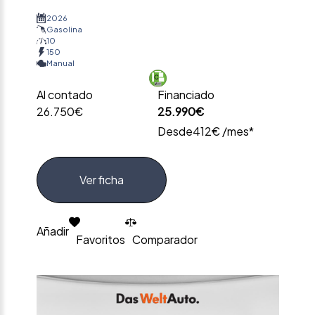
2026
Gasolina
10
150
Manual
Al contado
Financiado
26.750€
25.990€
Desde
412€ /mes*
Ver ficha
Añadir
Favoritos
Comparador