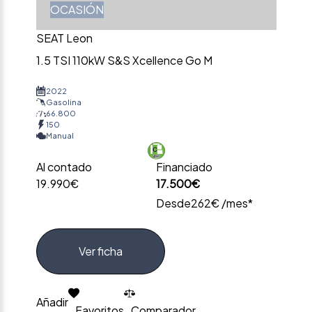
OCASIÓN
SEAT Leon
1.5 TSI 110kW S&S Xcellence Go M
2022
Gasolina
66.800
150
Manual
Al contado
Financiado
19.990€
17.500€
Desde
262€ /mes*
Ver ficha
Añadir
Favoritos
Comparador