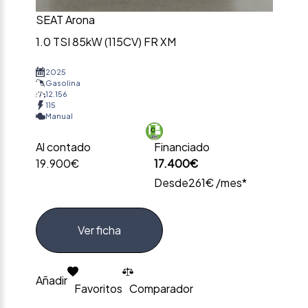
SEAT Arona
1.0 TSI 85kW (115CV) FR XM
2025
Gasolina
12.156
115
Manual
Al contado
Financiado
19.900€
17.400€
Desde
261€ /mes*
Ver ficha
Añadir
Favoritos
Comparador