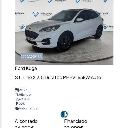
OCASIÓN
Ford Kuga
ST-Line X 2.5 Duratec PHEV 165kW Auto
2023
Híbrido
40.109
225
Automática
Al contado
Financiado
26.900€
22.900€