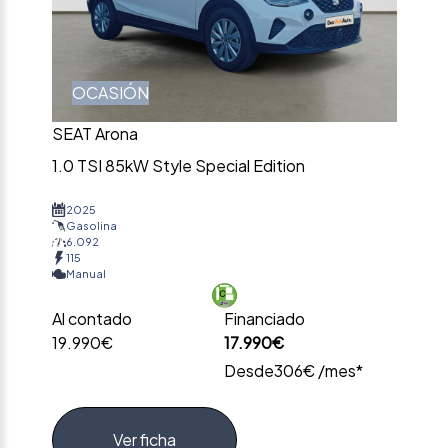
OCASIÓN
SEAT Arona
1.0 TSI 85kW Style Special Edition
2025
Gasolina
6.092
115
Manual
Al contado
Financiado
19.990€
17.990€
Desde
306€ /mes*
Ver ficha