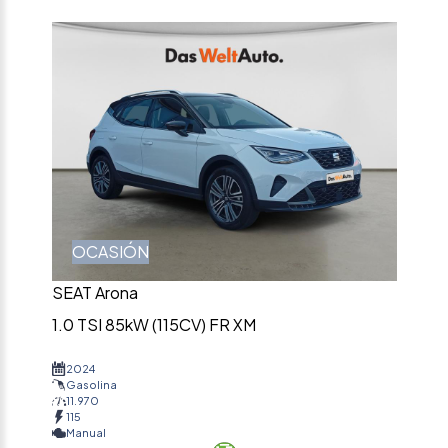
OCASIÓN
SEAT Arona
1.0 TSI 85kW (115CV) FR XM
2024
Gasolina
11.970
115
Manual