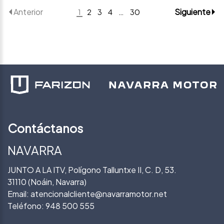
Anterior
Siguiente
1
2
3
4
…
30
Contáctanos
NAVARRA
JUNTO A LA ITV, Polígono Talluntxe II, C. D, 53.
31110 (Noáin, Navarra)
Email:
atencionalcliente@navarramotor.net
Teléfono:
948 500 555