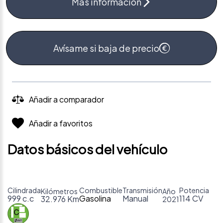
Más información
Avísame si baja de precio
Añadir a comparador
Añadir a favoritos
Datos básicos del vehículo
Cilindrada
Combustible
Transmisión
Potencia
Kilómetros
Año
999 c.c
Gasolina
Manual
114 CV
32.976 Km
2021