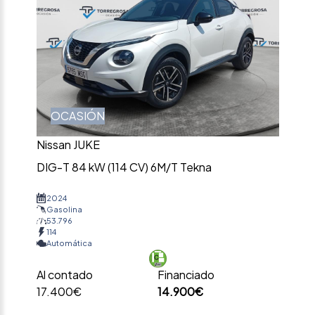
OCASIÓN
Nissan JUKE
DIG-T 84 kW (114 CV) 6M/T Tekna
2024
Gasolina
53.796
114
Automática
Al contado
Financiado
17.400€
14.900€