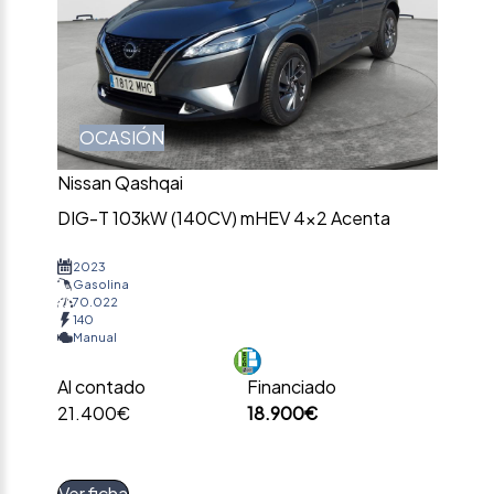
OCASIÓN
Nissan Qashqai
DIG-T 103kW (140CV) mHEV 4×2 Acenta
2023
Gasolina
70.022
140
Manual
Al contado
Financiado
21.400€
18.900€
Ver ficha