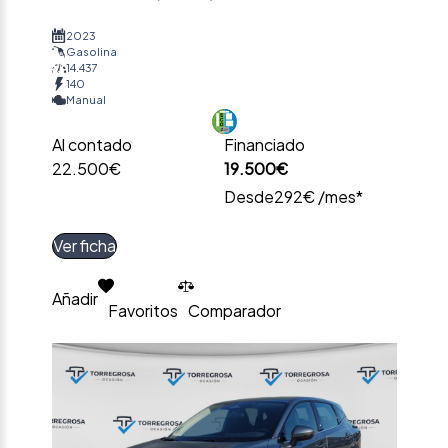
2023
Gasolina
14.437
140
Manual
Al contado
Financiado
22.500€
19.500€
Desde
292€ /mes*
Ver ficha
Añadir
Favoritos
Comparador