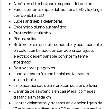
Alerón en el techo/parte superior del portón
Faros con lente elipsoidal, bombilla LED y luz larga
con bombilla LED
Luces antiniebla delanteras
Encendido diurno automático
Protección antirrobo
Pintura solida
Retrovisor exterior del conductor y acompañante
en color combinado con carrocería con ajuste
eléctrico desempañable con intermitente
integrado
Retrovisores plegables
Luneta trasera fija con limpialuneta trasera
intermitente
Limpiaparabrisas delantero con sensor de lluvia
Garantía de asistencia en carretera: 36 meses
distancia ilimitada km
Llantas delanteras y traseras en aleación ligera de
17 pulgadas de diámetro y 7,0 pulgadas de ancho