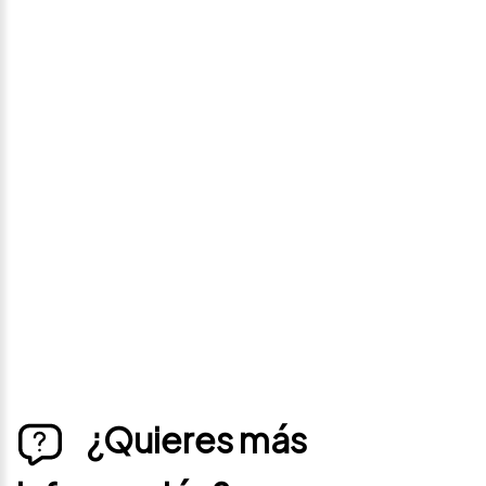
Avísame si baja de
precio
Déjanos tus datos personales para ponernos en
contacto contigo si este vehículo baja de precio.
¿Quieres más