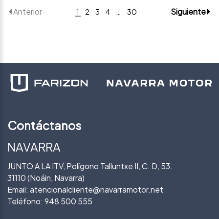
Anterior
Siguiente
1
2
3
4
…
30
Contáctanos
NAVARRA
JUNTO A LA ITV, Polígono Talluntxe II, C. D, 53.
31110 (Noáin, Navarra)
Email:
atencionalcliente@navarramotor.net
Teléfono:
948 500 555