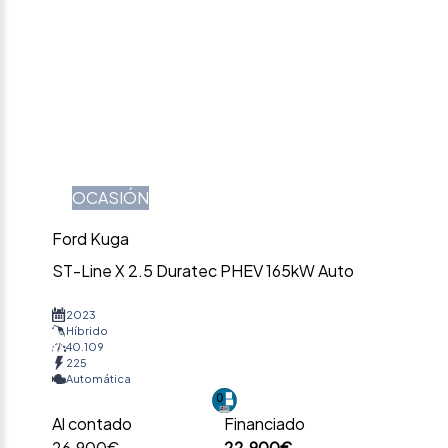
OCASIÓN
Ford Kuga
ST-Line X 2.5 Duratec PHEV 165kW Auto
2023
Híbrido
40.109
225
Automática
Al contado
Financiado
26.900€
22.900€