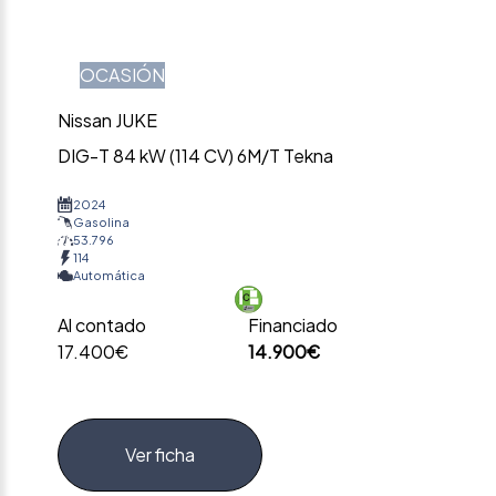
OCASIÓN
Nissan JUKE
DIG-T 84 kW (114 CV) 6M/T Tekna
2024
Gasolina
53.796
114
Automática
Al contado
Financiado
17.400€
14.900€
Ver ficha