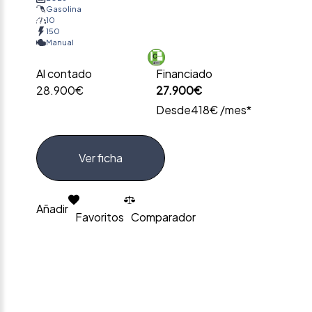
Gasolina
10
150
Manual
Al contado
Financiado
28.900€
27.900€
Desde
418€ /mes*
Ver ficha
Añadir
Favoritos
Comparador