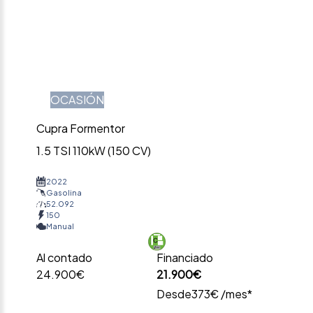
OCASIÓN
Cupra Formentor
1.5 TSI 110kW (150 CV)
2022
Gasolina
52.092
150
Manual
Al contado
Financiado
24.900€
21.900€
Desde
373€ /mes*