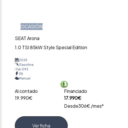
OCASIÓN
SEAT Arona
1.0 TSI 85kW Style Special Edition
2025
Gasolina
6.092
115
Manual
Al contado
Financiado
19.990€
17.990€
Desde
306€ /mes*
Ver ficha