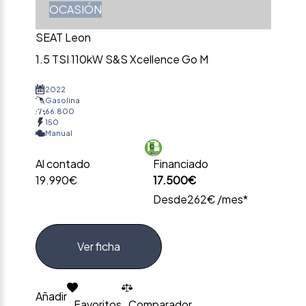
OCASIÓN
SEAT Leon
1.5 TSI 110kW S&S Xcellence Go M
2022
Gasolina
66.800
150
Manual
Al contado
Financiado
19.990€
17.500€
Desde
262€ /mes*
Ver ficha
Añadir
Favoritos
Comparador