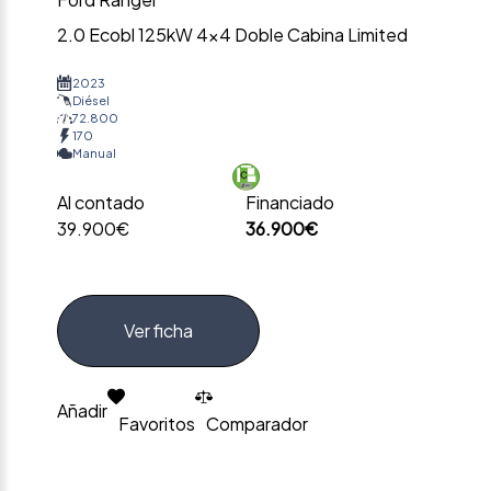
2.0 Ecobl 125kW 4×4 Doble Cabina Limited
2023
Diésel
72.800
170
Manual
Al contado
Financiado
39.900€
36.900€
Ver ficha
Añadir
Favoritos
Comparador