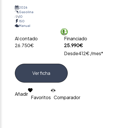
2026
Gasolina
10
150
Manual
Al contado
Financiado
26.750€
25.990€
Desde
412€ /mes*
Ver ficha
Añadir
Favoritos
Comparador