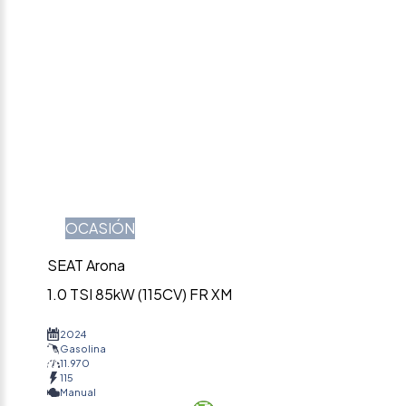
OCASIÓN
SEAT Arona
1.0 TSI 85kW (115CV) FR XM
2024
Gasolina
11.970
115
Manual