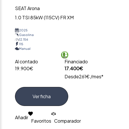
SEAT Arona
1.0 TSI 85kW (115CV) FR XM
2025
Gasolina
12.156
115
Manual
Al contado
Financiado
19.900€
17.400€
Desde
261€ /mes*
Ver ficha
Añadir
Favoritos
Comparador