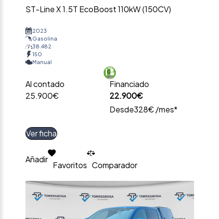
ST-Line X 1.5T EcoBoost 110kW (150CV)
2023
Gasolina
38.482
150
Manual
Al contado
Financiado
25.900€
22.900€
Desde
328€ /mes*
Ver ficha
Añadir
Favoritos
Comparador