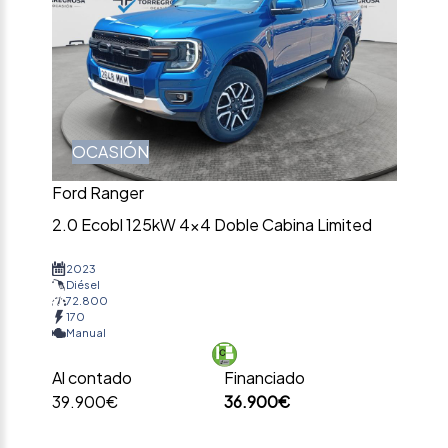
OCASIÓN
Ford Ranger
2.0 Ecobl 125kW 4×4 Doble Cabina Limited
2023
Diésel
72.800
170
Manual
Al contado
Financiado
39.900€
36.900€