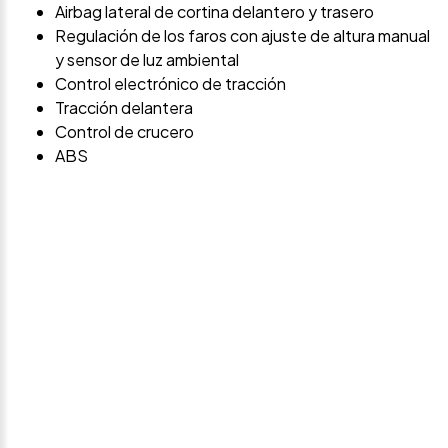
Airbag lateral de cortina delantero y trasero
Regulación de los faros con ajuste de altura manual
y sensor de luz ambiental
Control electrónico de tracción
Tracción delantera
Control de crucero
ABS
Avísame si baja de
precio
Déjanos tus datos personales para ponernos en
contacto contigo si este vehículo baja de precio.