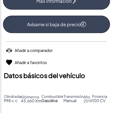
Más información
Avísame si baja de precio
Añadir a comparador
Añadir a favoritos
Datos básicos del vehículo
Cilindrada
Combustible
Transmisión
Potencia
Kilómetros
Año
998 c.c
Gasolina
Manual
100 CV
45.660 Km
2019