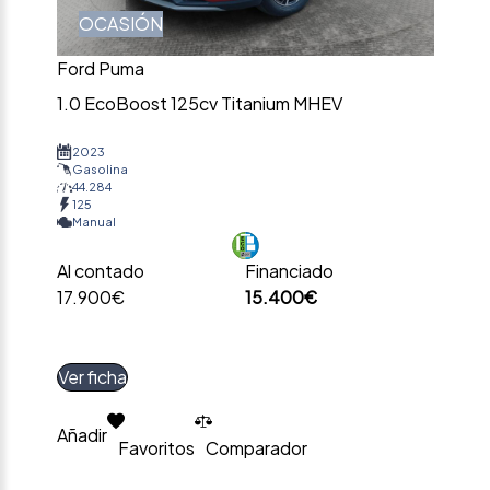
OCASIÓN
Ford Puma
1.0 EcoBoost 125cv Titanium MHEV
2023
Gasolina
44.284
125
Manual
Al contado
Financiado
17.900€
15.400€
Ver ficha
Añadir
Favoritos
Comparador