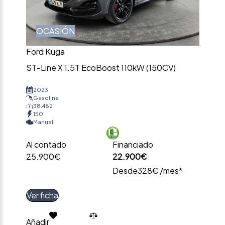
OCASIÓN
Ford Kuga
ST-Line X 1.5T EcoBoost 110kW (150CV)
2023
Gasolina
38.482
150
Manual
Al contado
Financiado
25.900€
22.900€
Desde
328€ /mes*
Ver ficha
Añadir