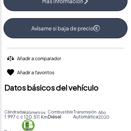
Más información
Avísame si baja de precio
Añadir a comparador
Añadir a favoritos
Datos básicos del vehículo
Cilindrada
Combustible
Transmisión
Kilómetros
Año
1.997 c.c
Diésel
Automática
120.511 Km
2020