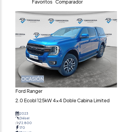
Favoritos
Comparador
OCASIÓN
Ford Ranger
2.0 Ecobl 125kW 4×4 Doble Cabina Limited
2023
Diésel
72.800
170