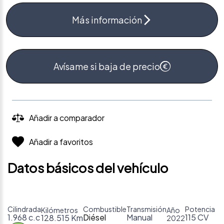
Más información
Avísame si baja de precio
Añadir a comparador
Añadir a favoritos
Datos básicos del vehículo
Cilindrada
Combustible
Transmisión
Potencia
Kilómetros
Año
1.968 c.c
Diésel
Manual
115 CV
128.515 Km
2022