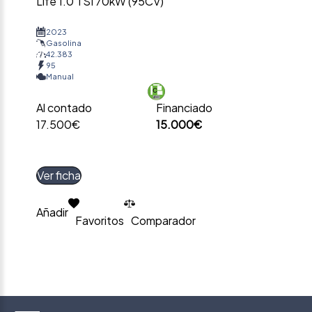
Life 1.0 TSI 70kW (95CV)
2023
Gasolina
42.383
95
Manual
Al contado
Financiado
17.500€
15.000€
Ver ficha
Añadir
Favoritos
Comparador