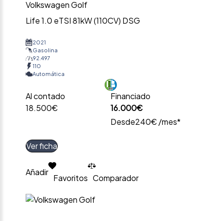
Volkswagen Golf
Life 1.0 eTSI 81kW (110CV) DSG
2021
Gasolina
92.497
110
Automática
Al contado
Financiado
18.500€
16.000€
Desde
240€ /mes*
Ver ficha
Añadir
Favoritos
Comparador