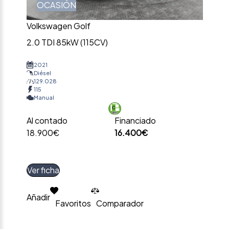
OCASIÓN
Volkswagen Golf
2.0 TDI 85kW (115CV)
2021
Diésel
129.028
115
Manual
Al contado
Financiado
18.900€
16.400€
Ver ficha
Añadir
Favoritos
Comparador