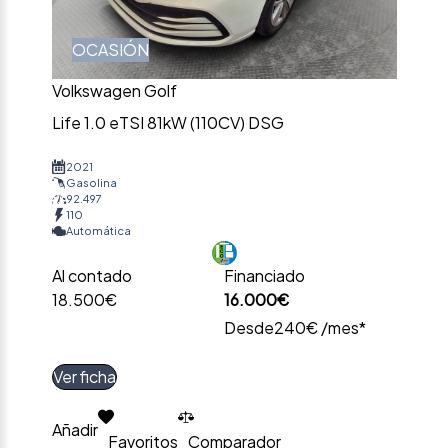
OCASIÓN
Volkswagen Golf
Life 1.0 eTSI 81kW (110CV) DSG
2021
Gasolina
92.497
110
Automática
Al contado
Financiado
18.500€
16.000€
Desde
240€ /mes*
Ver ficha
Añadir
Favoritos
Comparador