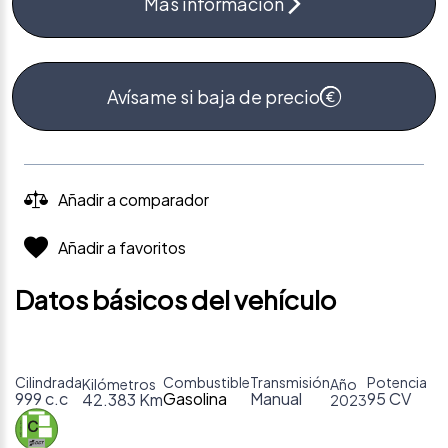
Más información
Avísame si baja de precio
Añadir a comparador
Añadir a favoritos
Datos básicos del vehículo
Cilindrada
Combustible
Transmisión
Potencia
Kilómetros
Año
999 c.c
Gasolina
Manual
95 CV
42.383 Km
2023