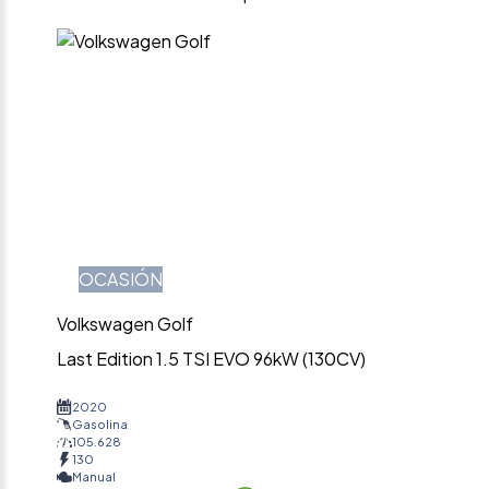
OCASIÓN
Volkswagen Golf
Last Edition 1.5 TSI EVO 96kW (130CV)
2020
Gasolina
105.628
130
Manual