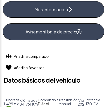
Más información
Avísame si baja de precio
Añadir a comparador
Añadir a favoritos
Datos básicos del vehículo
Cilindrada
Combustible
Transmisión
Potencia
Kilómetros
Año
1.499 c.c
Diésel
Manual
130 CV
84.761 Km
2021