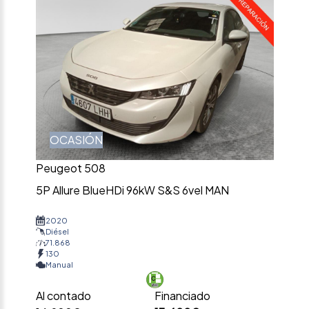
OCASIÓN
Peugeot 508
5P Allure BlueHDi 96kW S&S 6vel MAN
2020
Diésel
71.868
130
Manual
Al contado
Financiado