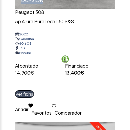
OCASIÓN
Peugeot 308
5p Allure PureTech 130 S&S
2022
Gasolina
60.608
130
Manual
Al contado
Financiado
14.900€
13.400€
Ver ficha
Añadir
Favoritos
Comparador