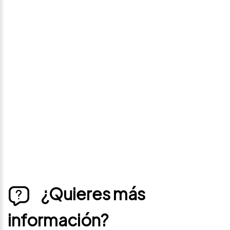
Avísame si baja de
precio
Déjanos tus datos personales para ponernos en
contacto contigo si este vehículo baja de precio.
¿Quieres más
información?