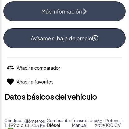
Más información
Avísame si baja de precio
Añadir a comparador
Añadir a favoritos
Datos básicos del vehículo
Cilindrada
Combustible
Transmisión
Potencia
Kilómetros
Año
1.499 c.c
Diésel
Manual
100 CV
34.743 Km
2025