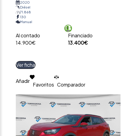
2020
Diésel
71.868
130
Manual
Al contado
Financiado
14.900€
13.400€
Ver ficha
Añadir
Favoritos
Comparador