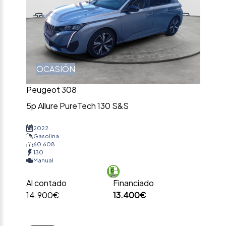
OCASIÓN
Peugeot 308
5p Allure PureTech 130 S&S
2022
Gasolina
60.608
130
Manual
Al contado
Financiado
14.900€
13.400€