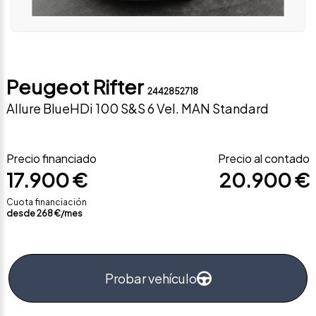
Peugeot Rifter
2442852718
Allure BlueHDi 100 S&S 6 Vel. MAN Standard
Precio financiado
Precio al contado
17.900 €
20.900 €
Cuota financiación
desde
268
€/mes
Probar vehículo