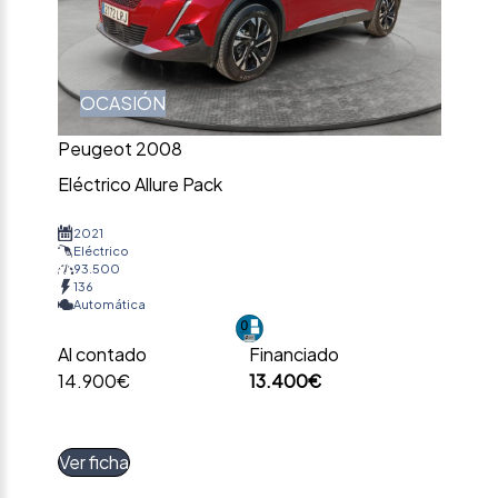
OCASIÓN
Peugeot 2008
Eléctrico Allure Pack
2021
Eléctrico
93.500
136
Automática
Al contado
Financiado
14.900€
13.400€
Ver ficha