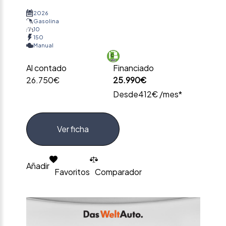
2026
Gasolina
10
150
Manual
Al contado
Financiado
26.750€
25.990€
Desde
412€ /mes*
Ver ficha
Añadir
Favoritos
Comparador