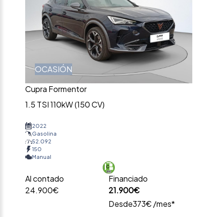
OCASIÓN
Cupra Formentor
1.5 TSI 110kW (150 CV)
2022
Gasolina
52.092
150
Manual
Al contado
Financiado
24.900€
21.900€
Desde
373€ /mes*