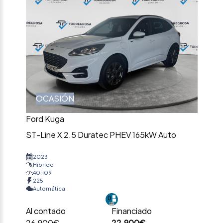
OCASIÓN
Ford Kuga
ST-Line X 2.5 Duratec PHEV 165kW Auto
2023
Híbrido
40.109
225
Automática
Al contado
Financiado
26.900€
22.900€