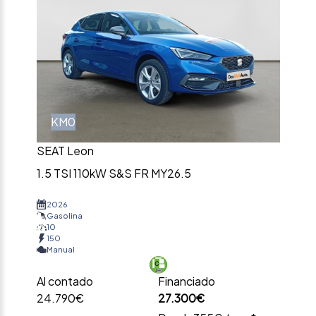
KM0
SEAT Leon
1.5 TSI 110kW S&S FR MY26.5
2026
Gasolina
10
150
Manual
Al contado
Financiado
24.790€
27.300€