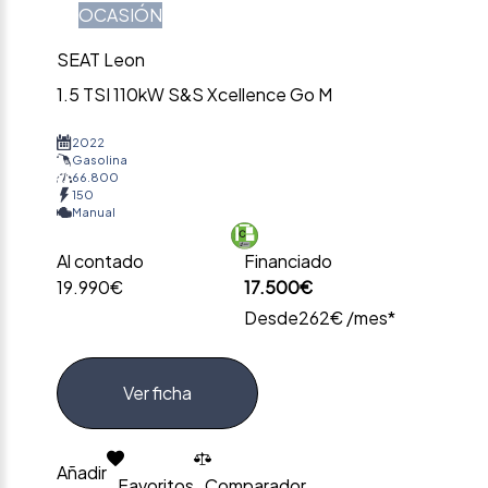
OCASIÓN
SEAT Leon
1.5 TSI 110kW S&S Xcellence Go M
2022
Gasolina
66.800
150
Manual
Al contado
Financiado
19.990€
17.500€
Desde
262€ /mes*
Ver ficha
Añadir
Favoritos
Comparador