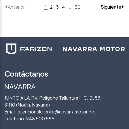
Anterior
Siguiente
1
2
3
4
…
30
Contáctanos
NAVARRA
JUNTO A LA ITV, Polígono Talluntxe II, C. D, 53.
31110 (Noáin, Navarra)
Email:
atencionalcliente@navarramotor.net
Teléfono:
948 500 555