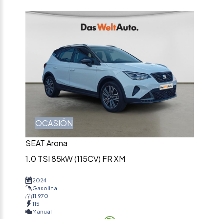
OCASIÓN
SEAT Arona
1.0 TSI 85kW (115CV) FR XM
2024
Gasolina
11.970
115
Manual