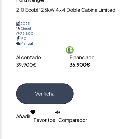
2.0 Ecobl 125kW 4×4 Doble Cabina Limited
2023
Diésel
72.800
170
Manual
Al contado
Financiado
39.900€
36.900€
Ver ficha
Añadir
Favoritos
Comparador