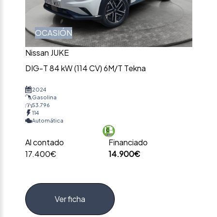
OCASIÓN
Nissan JUKE
DIG-T 84 kW (114 CV) 6M/T Tekna
2024
Gasolina
53.796
114
Automática
Al contado
Financiado
17.400€
14.900€
Ver ficha