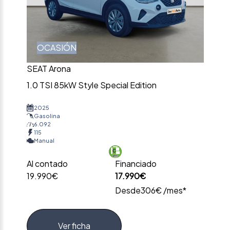
OCASIÓN
SEAT Arona
1.0 TSI 85kW Style Special Edition
2025
Gasolina
6.092
115
Manual
Al contado
Financiado
19.990€
17.990€
Desde
306€ /mes*
Ver ficha