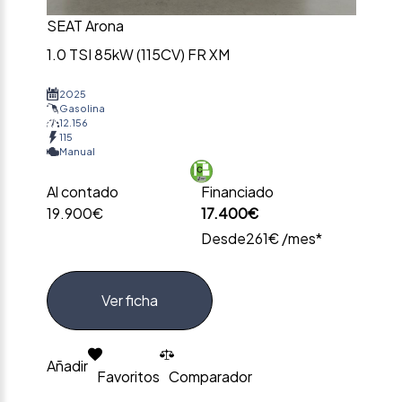
SEAT Arona
1.0 TSI 85kW (115CV) FR XM
2025
Gasolina
12.156
115
Manual
Al contado
Financiado
19.900€
17.400€
Desde
261€ /mes*
Ver ficha
Añadir
Favoritos
Comparador