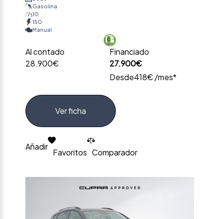
Gasolina
10
150
Manual
Al contado
Financiado
28.900€
27.900€
Desde
418€ /mes*
Ver ficha
Añadir
Favoritos
Comparador