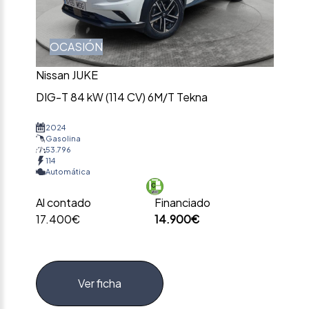
OCASIÓN
Nissan JUKE
DIG-T 84 kW (114 CV) 6M/T Tekna
2024
Gasolina
53.796
114
Automática
Al contado
Financiado
17.400€
14.900€
Ver ficha