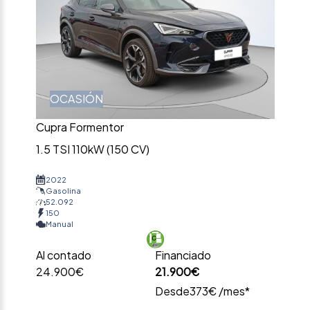
OCASIÓN
Cupra Formentor
1.5 TSI 110kW (150 CV)
2022
Gasolina
52.092
150
Manual
Al contado
Financiado
24.900€
21.900€
Desde
373€ /mes*