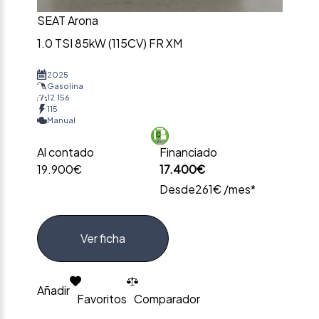
SEAT Arona
1.0 TSI 85kW (115CV) FR XM
2025
Gasolina
12.156
115
Manual
Al contado
Financiado
19.900€
17.400€
Desde
261€ /mes*
Ver ficha
Añadir
Favoritos
Comparador