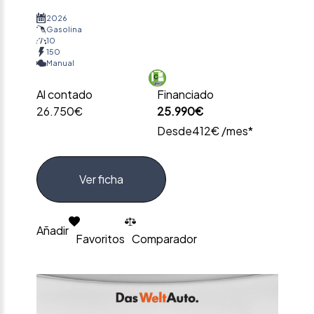
2026
Gasolina
10
150
Manual
Al contado
Financiado
26.750€
25.990€
Desde
412€ /mes*
Ver ficha
Añadir
Favoritos
Comparador