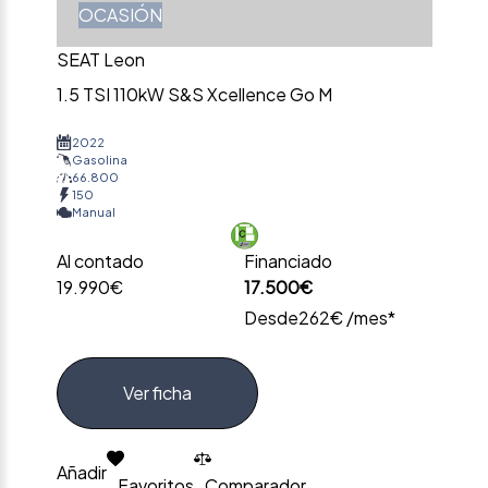
OCASIÓN
SEAT Leon
1.5 TSI 110kW S&S Xcellence Go M
2022
Gasolina
66.800
150
Manual
Al contado
Financiado
19.990€
17.500€
Desde
262€ /mes*
Ver ficha
Añadir
Favoritos
Comparador