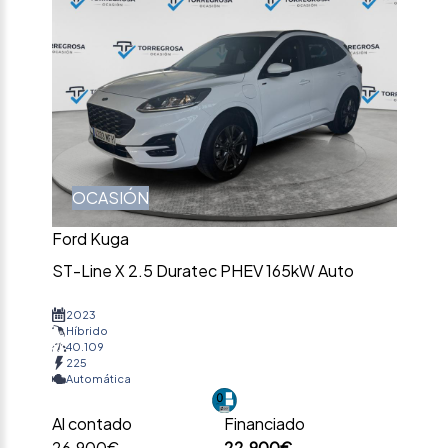
OCASIÓN
Ford Kuga
ST-Line X 2.5 Duratec PHEV 165kW Auto
2023
Híbrido
40.109
225
Automática
Al contado
Financiado
26.900€
22.900€