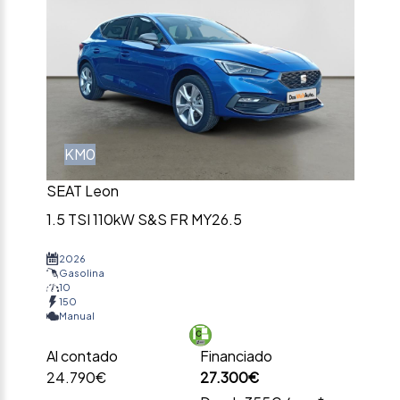
KM0
SEAT Leon
1.5 TSI 110kW S&S FR MY26.5
2026
Gasolina
10
150
Manual
Al contado
Financiado
24.790€
27.300€