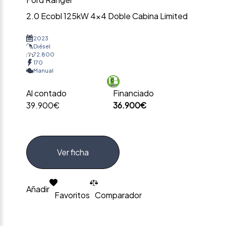
2.0 Ecobl 125kW 4×4 Doble Cabina Limited
2023
Diésel
72.800
170
Manual
Al contado
Financiado
39.900€
36.900€
Ver ficha
Añadir
Favoritos
Comparador