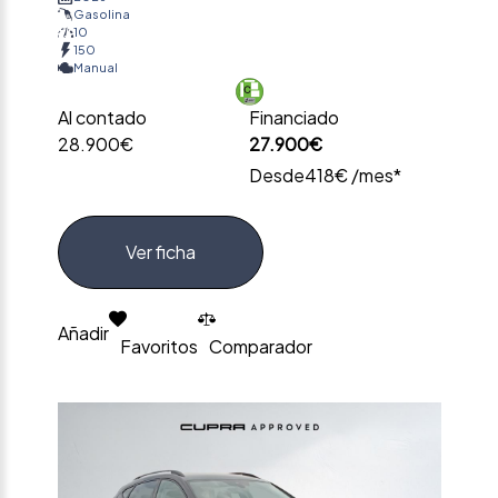
Gasolina
10
150
Manual
Al contado
Financiado
28.900€
27.900€
Desde
418€ /mes*
Ver ficha
Añadir
Favoritos
Comparador