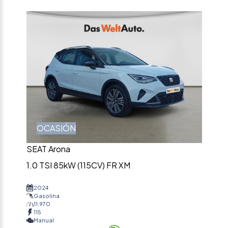
OCASIÓN
SEAT Arona
1.0 TSI 85kW (115CV) FR XM
2024
Gasolina
11.970
115
Manual