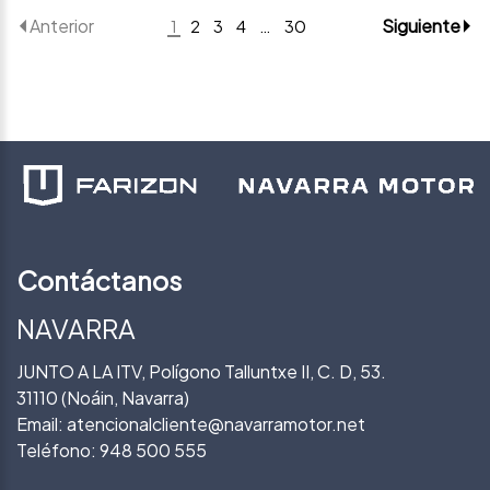
Anterior
Siguiente
1
2
3
4
…
30
Contáctanos
NAVARRA
JUNTO A LA ITV, Polígono Talluntxe II, C. D, 53.
31110 (Noáin, Navarra)
Email:
atencionalcliente@navarramotor.net
Teléfono:
948 500 555