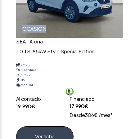
OCASIÓN
SEAT Arona
1.0 TSI 85kW Style Special Edition
2025
Gasolina
6.092
115
Manual
Al contado
Financiado
19.990€
17.990€
Desde
306€ /mes*
Ver ficha