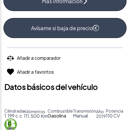
Más información
Avísame si baja de precio
Añadir a comparador
Añadir a favoritos
Datos básicos del vehículo
Cilindrada
Combustible
Transmisión
Potencia
Kilómetros
Año
1.199 c.c
Gasolina
Manual
110 CV
111.500 Km
2019