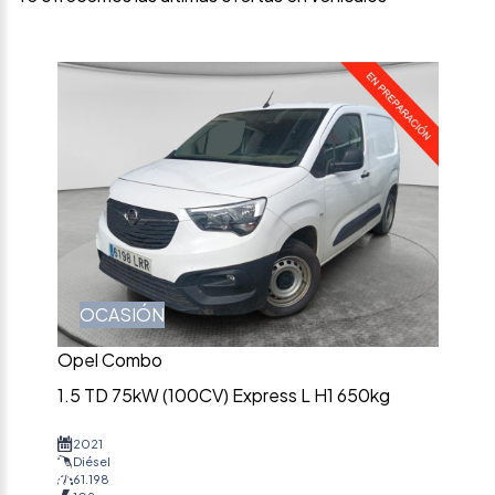
OCASIÓN
Opel Combo
1.5 TD 75kW (100CV) Express L H1 650kg
2021
Diésel
61.198