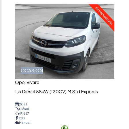
OCASIÓN
Opel Vivaro
1.5 Diésel 88kW (120CV) M Std Express
2021
Diésel
47.667
120
Manual