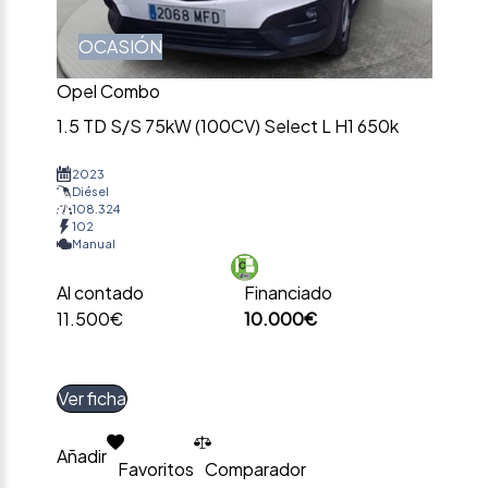
OCASIÓN
Opel Combo
1.5 TD S/S 75kW (100CV) Select L H1 650k
2023
Diésel
108.324
102
Manual
Al contado
Financiado
11.500€
10.000€
Ver ficha
Añadir
Favoritos
Comparador