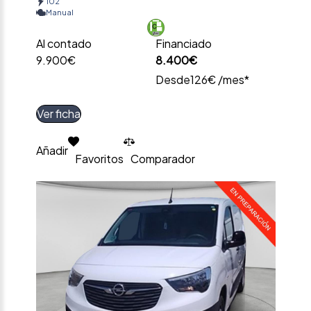
102
Manual
Al contado
Financiado
9.900€
8.400€
Desde
126€ /mes*
Ver ficha
Añadir
Favoritos
Comparador