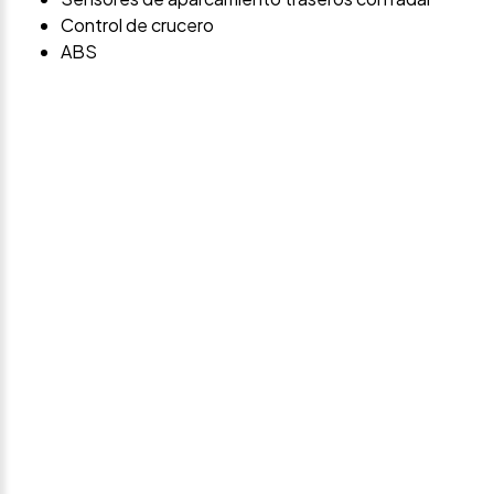
Control de crucero
ABS
Avísame si baja de
precio
Déjanos tus datos personales para ponernos en
contacto contigo si este vehículo baja de precio.