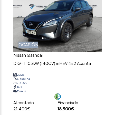
OCASIÓN
Nissan Qashqai
DIG-T 103kW (140CV) mHEV 4×2 Acenta
2023
Gasolina
70.022
140
Manual
Al contado
Financiado
21.400€
18.900€