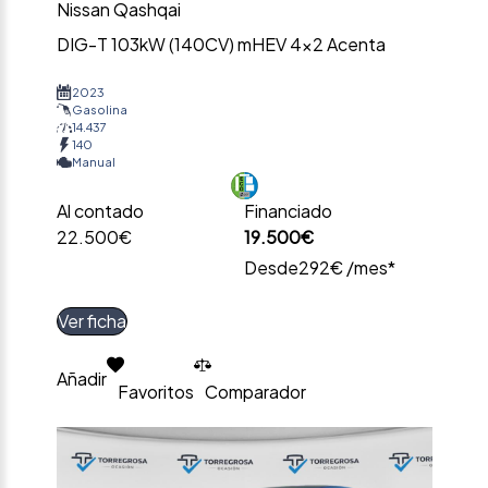
Nissan Qashqai
DIG-T 103kW (140CV) mHEV 4×2 Acenta
2023
Gasolina
14.437
140
Manual
Al contado
Financiado
22.500€
19.500€
Desde
292€ /mes*
Ver ficha
Añadir
Favoritos
Comparador