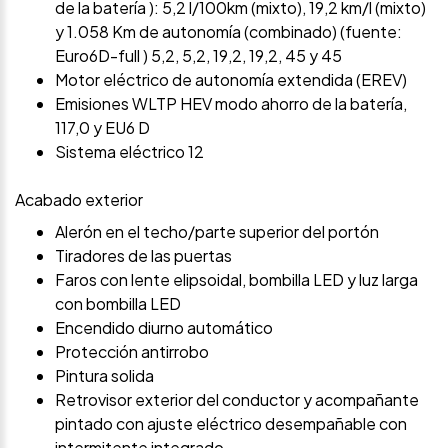
de la batería ): 5,2 l/100km (mixto), 19,2 km/l (mixto)
y 1.058 Km de autonomía (combinado) (fuente:
Euro6D-full ) 5,2, 5,2, 19,2, 19,2, 45 y 45
Motor eléctrico de autonomía extendida (EREV)
Emisiones WLTP HEV modo ahorro de la batería,
117,0 y EU6 D
Sistema eléctrico 12
Acabado exterior
Alerón en el techo/parte superior del portón
Tiradores de las puertas
Faros con lente elipsoidal, bombilla LED y luz larga
con bombilla LED
Encendido diurno automático
Protección antirrobo
Pintura solida
Retrovisor exterior del conductor y acompañante
pintado con ajuste eléctrico desempañable con
intermitente integrado