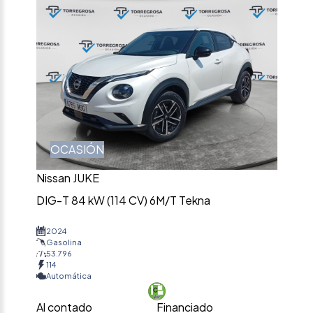
OCASIÓN
Nissan JUKE
DIG-T 84 kW (114 CV) 6M/T Tekna
2024
Gasolina
53.796
114
Automática
Al contado
Financiado