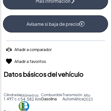
Más información
Avísame si baja de precio
Añadir a comparador
Añadir a favoritos
Datos básicos del vehículo
Cilindrada
Combustible
Transmisión
Kilómetros
Año
1.497 c.c
Gasolina
Automática
54.582 Km
2023