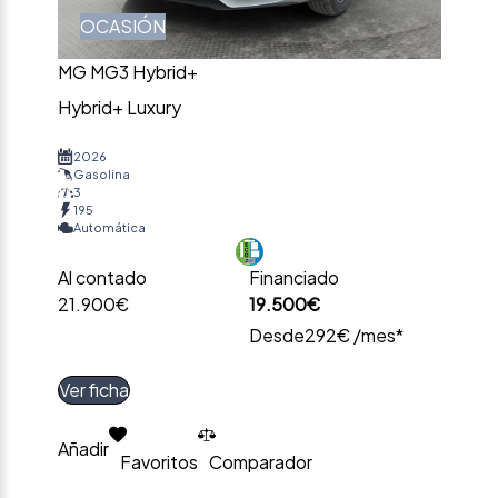
OCASIÓN
MG MG3 Hybrid+
Hybrid+ Luxury
2026
Gasolina
3
195
Automática
Al contado
Financiado
21.900€
19.500€
Desde
292€ /mes*
Ver ficha
Añadir
Favoritos
Comparador