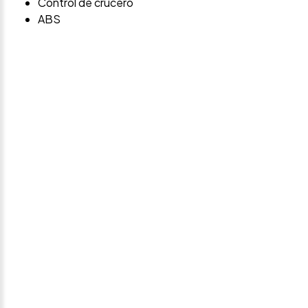
Control de crucero
ABS
Avísame si baja de
precio
Déjanos tus datos personales para ponernos en
contacto contigo si este vehículo baja de precio.