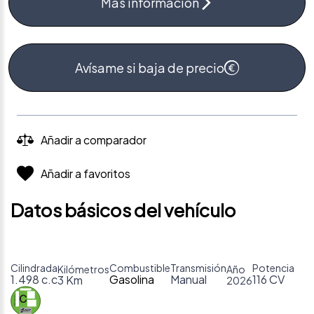
Más información
Avísame si baja de precio
Añadir a comparador
Añadir a favoritos
Datos básicos del vehículo
Cilindrada
Combustible
Transmisión
Potencia
Kilómetros
Año
1.498 c.c
Gasolina
Manual
116 CV
3 Km
2026