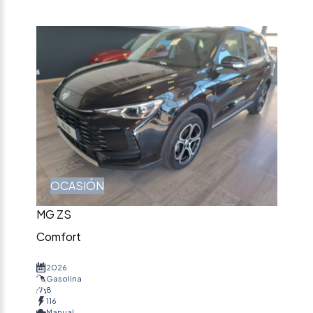
OCASIÓN
MG ZS
Comfort
2026
Gasolina
8
116
Manual