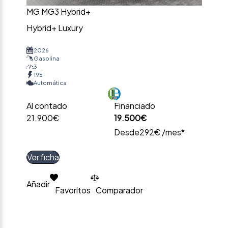
MG MG3 Hybrid+
Hybrid+ Luxury
2026
Gasolina
3
195
Automática
Al contado
Financiado
21.900€
19.500€
Desde
292€ /mes*
Ver ficha
Añadir
Favoritos
Comparador