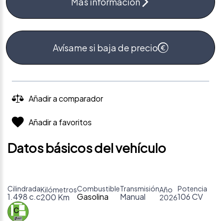
Más información
Avísame si baja de precio
Añadir a comparador
Añadir a favoritos
Datos básicos del vehículo
Cilindrada
Combustible
Transmisión
Potencia
Kilómetros
Año
1.498 c.c
Gasolina
Manual
106 CV
200 Km
2026