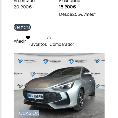
Al contado
Financiado
20.900€
18.900€
Desde
255€ /mes*
Ver ficha
Añadir
Favoritos
Comparador
OCASIÓN