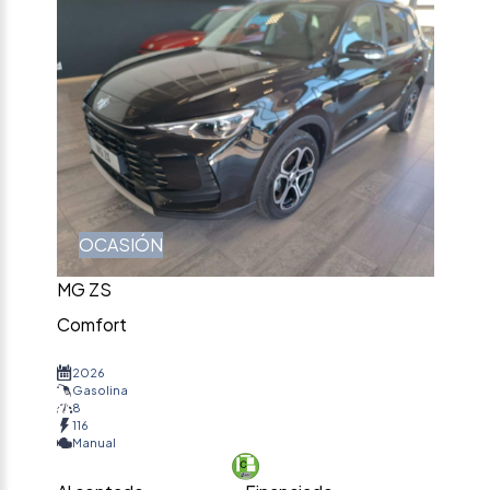
OCASIÓN
MG ZS
Comfort
2026
Gasolina
8
116
Manual