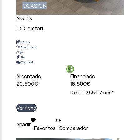
OCASIÓN
MG ZS
1.5 Comfort
2026
Gasolina
8
116
Manual
Al contado
Financiado
20.500€
18.500€
Desde
255€ /mes*
Ver ficha
Añadir
Favoritos
Comparador