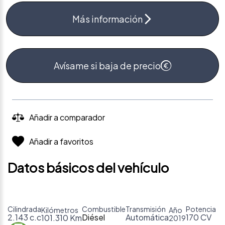
Más información
Avísame si baja de precio
Añadir a comparador
Añadir a favoritos
Datos básicos del vehículo
Cilindrada
Combustible
Transmisión
Potencia
Kilómetros
Año
2.143 c.c
Diésel
Automática
170 CV
101.310 Km
2019