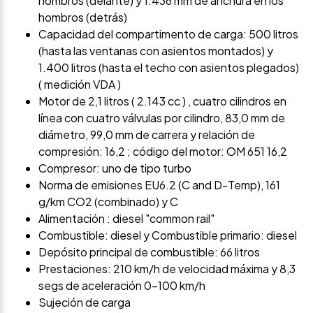
hombros (delante) y 1.436 mm de anchura en los
hombros (detrás)
Capacidad del compartimento de carga: 500 litros
(hasta las ventanas con asientos montados) y
1.400 litros (hasta el techo con asientos plegados)
( medición VDA )
Motor de 2,1 litros ( 2.143 cc ) , cuatro cilindros en
línea con cuatro válvulas por cilindro, 83,0 mm de
diámetro, 99,0 mm de carrera y relación de
compresión: 16,2 ; código del motor: OM 651 16,2
Compresor: uno de tipo turbo
Norma de emisiones EU6.2 (C and D-Temp), 161
g/km CO2 (combinado) y C
Alimentación : diesel "common rail"
Combustible: diesel y Combustible primario: diesel
Depósito principal de combustible: 66 litros
Prestaciones: 210 km/h de velocidad máxima y 8,3
segs de aceleración 0-100 km/h
Sujeción de carga