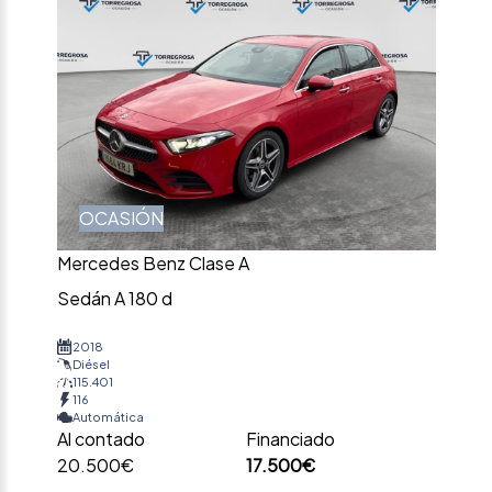
OCASIÓN
Mercedes Benz Clase A
Sedán A 180 d
2018
Diésel
115.401
116
Automática
Al contado
Financiado
20.500€
17.500€