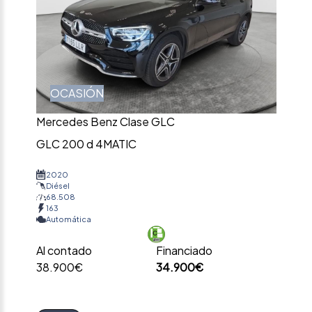
OCASIÓN
Mercedes Benz Clase GLC
GLC 200 d 4MATIC
2020
Diésel
68.508
163
Automática
Al contado
Financiado
38.900€
34.900€