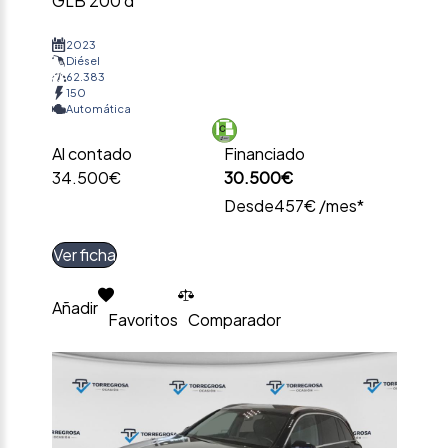
GLB 200 d
2023
Diésel
62.383
150
Automática
Al contado
Financiado
34.500€
30.500€
Desde
457€ /mes*
Ver ficha
Añadir
Favoritos
Comparador