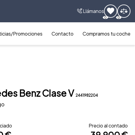
Llámanos
0
0
icias/Promociones
Contacto
Compramos tu coche
des Benz Clase V
2441982204
go
nciado
Precio al contado
0 €
39.900 €