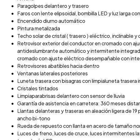
Paragolpes delantero y trasero
Faros con lente elipsoidal, bombilla LED y luz larga co
Encendido diurno automático
Pintura metalizada
Techo solar de cristal ( trasero ) eléctrico, inclinable y
Retrovisor exterior del conductor en cromado con aj
antideslumbrante automático y intermitente integrad
cromado con ajuste eléctrico desempañable con inte
Retrovisores abatibles hacia dentro
Ventanas laterales posteriores
Luneta trasera con bisagras con limpialuneta trasera 
Cristales tintados
Limpiaparabrisas delantero con sensor de lluvia
Garantía de asistencia en carretera: 360 meses distan
Llantas delanteras y traseras en aleación ligera de 1
ancho bi-tono
Rueda de repuesto con llanta en acero de tamaño no
Luces de freno, luces de cruce, luces intermitentes la