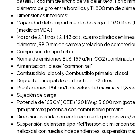
batalla, 1.666 mm de ancho de vía delantero, 1.646 m
diámetro de giro entre bordillos y 11.800 mm de diám
Dimensiones interiores:
Capacidad del compartimento de carga: 1.030 litros 
( medición VDA )
Motor de 2,1 litros ( 2.143 cc ) , cuatro cilindros en lín
diámetro, 99,0 mm de carrera y relación de compresión
Compresor: de tipo turbo
Norma de emisiones EU6, 159 g/km CO2 (combinado)
Alimentación : diesel "common rail"
Combustible: diesel y Combustible primario: diesel
Depósito principal de combustible: 72 litros
Prestaciones: 194 km/h de velocidad máxima y 11,8 s
Sujeción de carga
Potencia de 163 CV ( CEE ) 120 kW @ 3.800 rpm (pot
rpm (par max) potencia con combustible primario
Dirección asistida con endurecimiento progresivo s/ve
Suspensión delantera tipo McPherson o similar con ba
helicoidal con ruedas independientes, suspensión trase