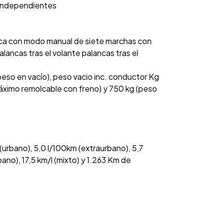
s independientes
ca con modo manual de siete marchas con
lancas tras el volante palancas tras el
eso en vacío), peso vacio inc. conductor Kg
áximo remolcable con freno) y 750 kg (peso
urbano), 5,0 l/100km (extraurbano), 5,7
bano), 17,5 km/l (mixto) y 1.263 Km de