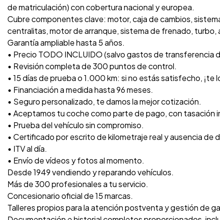
de matriculación) con cobertura nacional y europea.
Cubre componentes clave: motor, caja de cambios, sistema 
centralitas, motor de arranque, sistema de frenado, turbo, a
Garantía ampliable hasta 5 años.
• Precio TODO INCLUIDO (salvo gastos de transferencia 
• Revisión completa de 300 puntos de control.
• 15 días de prueba o 1.000 km: si no estás satisfecho, ¡te
• Financiación a medida hasta 96 meses.
• Seguro personalizado, te damos la mejor cotización.
• Aceptamos tu coche como parte de pago, con tasación 
• Prueba del vehículo sin compromiso.
• Certificado por escrito de kilometraje real y ausencia de 
• ITV al día.
• Envío de vídeos y fotos al momento.
Desde 1949 vendiendo y reparando vehículos.
Más de 300 profesionales a tu servicio.
Concesionario oficial de 15 marcas.
Talleres propios para la atención postventa y gestión de ga
Documentación e historial completos proporcionados, inc