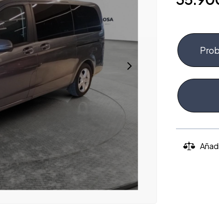
Prob
Añad