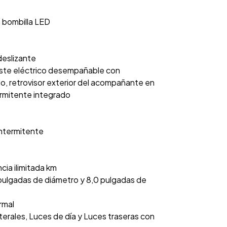
n bombilla LED
 deslizante
uste eléctrico desempañable con
o, retrovisor exterior del acompañante en
rmitente integrado
intermitente
cia ilimitada km
9 pulgadas de diámetro y 8,0 pulgadas de
rmal
terales, Luces de día y Luces traseras con