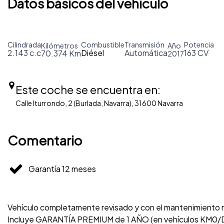
Datos básicos del vehículo
Cilindrada
Combustible
Transmisión
Potencia
Kilómetros
Año
2.143 c.c
Diésel
Automática
163 CV
70.374 Km
2017
Este coche se encuentra en:
Calle Iturrondo, 2 (Burlada, Navarra), 31600 Navarra
Comentario
Garantía 12 meses
Vehículo completamente revisado y con el mantenimiento re
Incluye GARANTÍA PREMIUM de 1 AÑO (en vehículos KM0/D