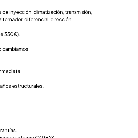
de inyección, climatización, transmisión,
lternador, diferencial, dirección…
de 350€).
 lo cambiamos!
inmediata.
daños estructurales.
rantías.
luyendo informe CARFAX.