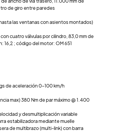
m de ancho de vía trasero, 11.000 mm de
etro de giro entre paredes
(hasta las ventanas con asientos montados)
ea con cuatro válvulas por cilindro, 83,0 mm de
: 16,2 ; código del motor: OM 651
egs de aceleración 0-100 km/h
encia max) 380 Nm de par máximo @ 1.400
locidad y desmultiplicación variable
rra estabilizadora mediante muelle
ra de multibrazo (multi-link) con barra