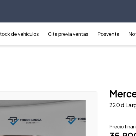
tock de vehículos
Cita previa ventas
Posventa
Not
Merce
220 d Lar
Precio fina
35.90