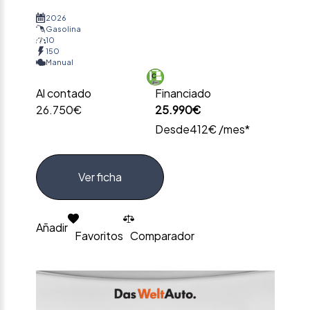
2026
Gasolina
10
150
Manual
Al contado
Financiado
26.750€
25.990€
Desde
412€ /mes*
Ver ficha
Añadir
Favoritos
Comparador