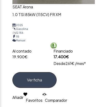
SEAT Arona
1.0 TSI 85kW (115CV) FR XM
2025
Gasolina
12.156
115
Manual
Al contado
Financiado
19.900€
17.400€
Desde
261€ /mes*
Ver ficha
Añadir
Favoritos
Comparador