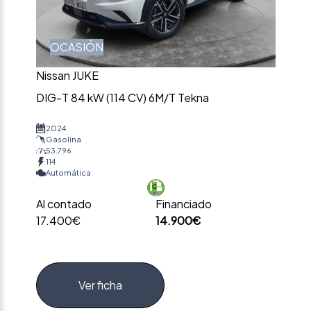
OCASIÓN
Nissan JUKE
DIG-T 84 kW (114 CV) 6M/T Tekna
2024
Gasolina
53.796
114
Automática
Al contado
Financiado
17.400€
14.900€
Ver ficha