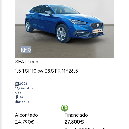
KM0
SEAT Leon
1.5 TSI 110kW S&S FR MY26.5
2026
Gasolina
10
150
Manual
Al contado
Financiado
24.790€
27.300€