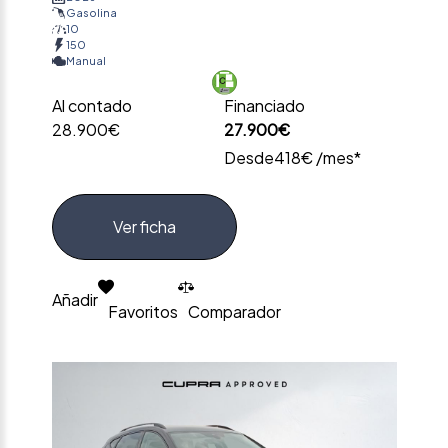
Gasolina
10
150
Manual
Al contado
Financiado
28.900€
27.900€
Desde
418€ /mes*
Ver ficha
Añadir
Favoritos
Comparador