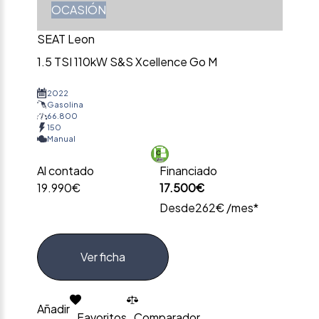
OCASIÓN
SEAT Leon
1.5 TSI 110kW S&S Xcellence Go M
2022
Gasolina
66.800
150
Manual
Al contado
Financiado
19.990€
17.500€
Desde
262€ /mes*
Ver ficha
Añadir
Favoritos
Comparador