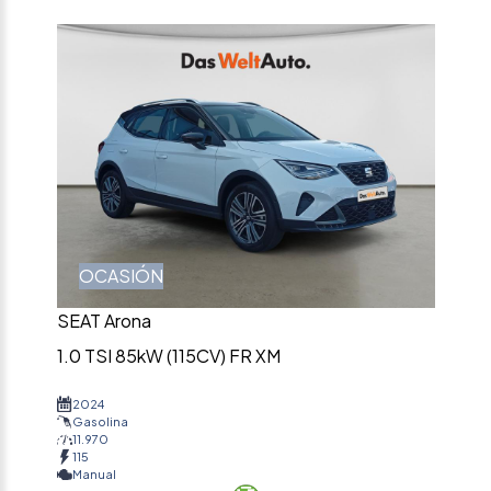
OCASIÓN
SEAT Arona
1.0 TSI 85kW (115CV) FR XM
2024
Gasolina
11.970
115
Manual