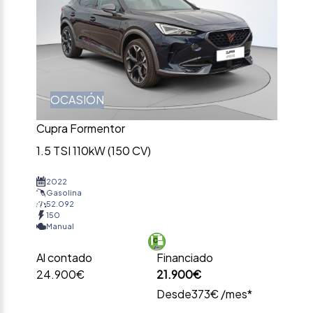
OCASIÓN
Cupra Formentor
1.5 TSI 110kW (150 CV)
2022
Gasolina
52.092
150
Manual
Al contado
Financiado
24.900€
21.900€
Desde
373€ /mes*