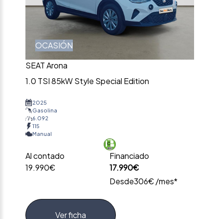
OCASIÓN
SEAT Arona
1.0 TSI 85kW Style Special Edition
2025
Gasolina
6.092
115
Manual
Al contado
Financiado
19.990€
17.990€
Desde
306€ /mes*
Ver ficha