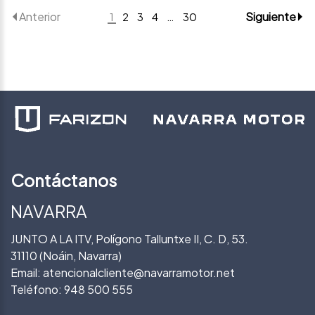
Anterior
Siguiente
1
2
3
4
…
30
Contáctanos
NAVARRA
JUNTO A LA ITV, Polígono Talluntxe II, C. D, 53.
31110 (Noáin, Navarra)
Email:
atencionalcliente@navarramotor.net
Teléfono:
948 500 555