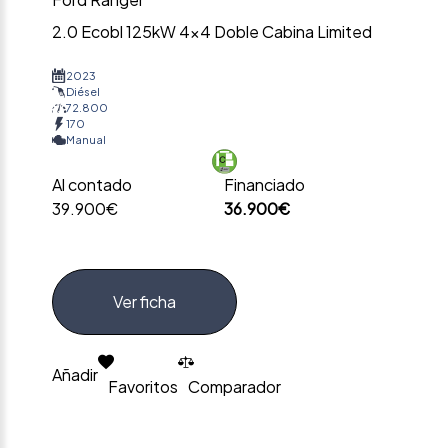
2.0 Ecobl 125kW 4×4 Doble Cabina Limited
2023
Diésel
72.800
170
Manual
Al contado
Financiado
39.900€
36.900€
Ver ficha
Añadir
Favoritos
Comparador