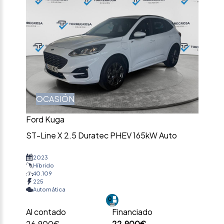
OCASIÓN
Ford Kuga
ST-Line X 2.5 Duratec PHEV 165kW Auto
2023
Híbrido
40.109
225
Automática
Al contado
Financiado
26.900€
22.900€