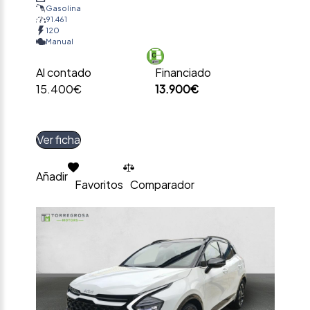
Gasolina
91.461
120
Manual
Al contado
Financiado
15.400€
13.900€
Ver ficha
Añadir
Favoritos
Comparador