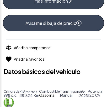
Más información
Avísame si baja de precio
Añadir a comparador
Añadir a favoritos
Datos básicos del vehículo
Cilindrada
Combustible
Transmisión
Potencia
Kilómetros
Año
998 c.c
Gasolina
Manual
120 CV
38.824 Km
2023