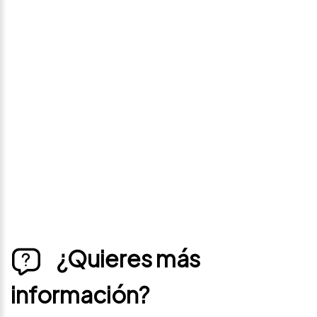
Avísame si baja de
precio
Déjanos tus datos personales para ponernos en
contacto contigo si este vehículo baja de precio.
¿Quieres más
información?