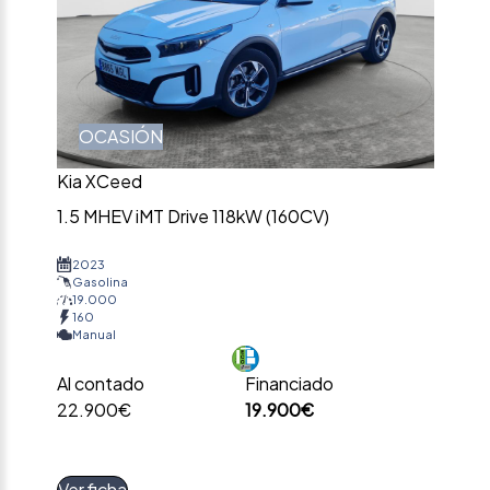
OCASIÓN
Kia XCeed
1.5 MHEV iMT Drive 118kW (160CV)
2023
Gasolina
19.000
160
Manual
Al contado
Financiado
22.900€
19.900€
Ver ficha