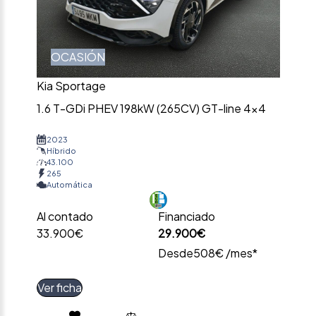
OCASIÓN
Kia Sportage
1.6 T-GDi PHEV 198kW (265CV) GT-line 4×4
2023
Híbrido
43.100
265
Automática
Al contado
Financiado
33.900€
29.900€
Desde
508€ /mes*
Ver ficha