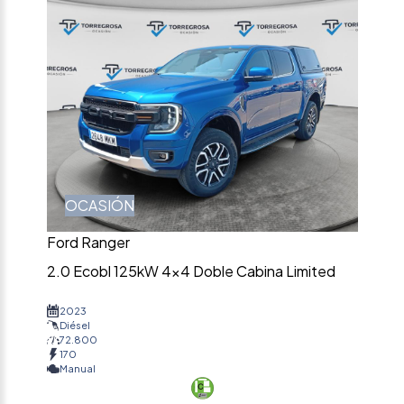
OCASIÓN
Ford Ranger
2.0 Ecobl 125kW 4×4 Doble Cabina Limited
2023
Diésel
72.800
170
Manual