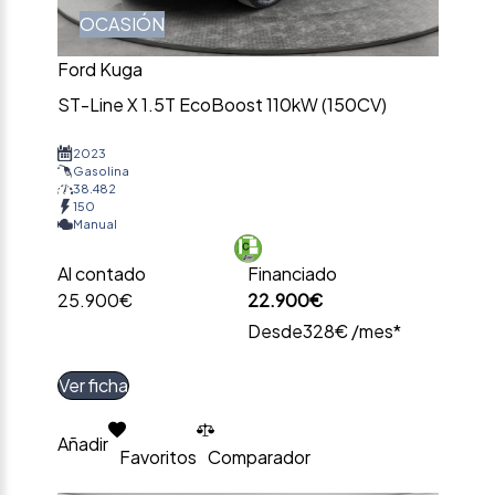
OCASIÓN
Ford Kuga
ST-Line X 1.5T EcoBoost 110kW (150CV)
2023
Gasolina
38.482
150
Manual
Al contado
Financiado
25.900€
22.900€
Desde
328€ /mes*
Ver ficha
Añadir
Favoritos
Comparador