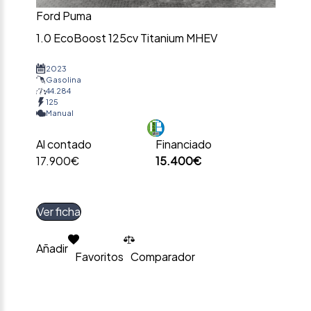
Ford Puma
1.0 EcoBoost 125cv Titanium MHEV
2023
Gasolina
44.284
125
Manual
Al contado
Financiado
17.900€
15.400€
Ver ficha
Añadir
Favoritos
Comparador