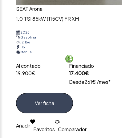
SEAT Arona
1.0 TSI 85kW (115CV) FR XM
2025
Gasolina
12.156
115
Manual
Al contado
Financiado
19.900€
17.400€
Desde
261€ /mes*
Ver ficha
Añadir
Favoritos
Comparador