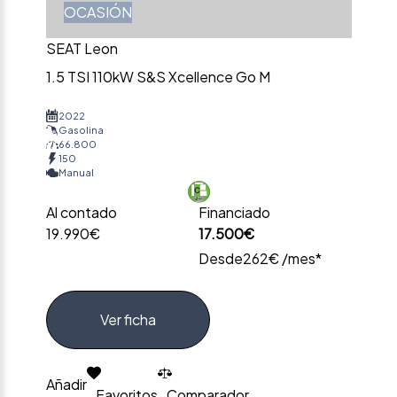
OCASIÓN
SEAT Leon
1.5 TSI 110kW S&S Xcellence Go M
2022
Gasolina
66.800
150
Manual
Al contado
Financiado
19.990€
17.500€
Desde
262€ /mes*
Ver ficha
Añadir
Favoritos
Comparador