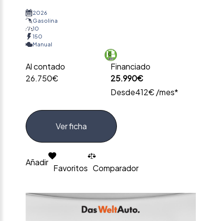
2026
Gasolina
10
150
Manual
Al contado
Financiado
26.750€
25.990€
Desde
412€ /mes*
Ver ficha
Añadir
Favoritos
Comparador