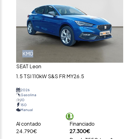
KM0
SEAT Leon
1.5 TSI 110kW S&S FR MY26.5
2026
Gasolina
10
150
Manual
Al contado
Financiado
24.790€
27.300€