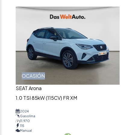
OCASIÓN
SEAT Arona
1.0 TSI 85kW (115CV) FR XM
2024
Gasolina
11.970
115
Manual