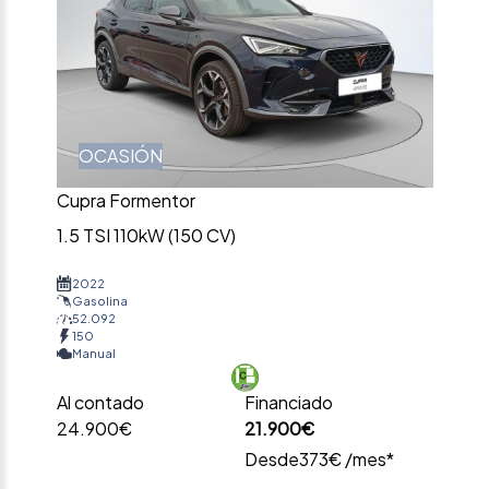
OCASIÓN
Cupra Formentor
1.5 TSI 110kW (150 CV)
2022
Gasolina
52.092
150
Manual
Al contado
Financiado
24.900€
21.900€
Desde
373€ /mes*