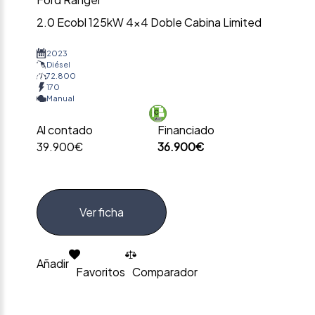
2.0 Ecobl 125kW 4×4 Doble Cabina Limited
2023
Diésel
72.800
170
Manual
Al contado
Financiado
39.900€
36.900€
Ver ficha
Añadir
Favoritos
Comparador