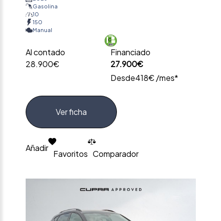
Gasolina
10
150
Manual
Al contado
Financiado
28.900€
27.900€
Desde
418€ /mes*
Ver ficha
Añadir
Favoritos
Comparador