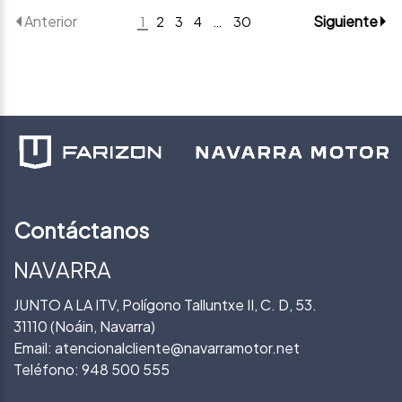
Anterior
Siguiente
1
2
3
4
…
30
Contáctanos
NAVARRA
JUNTO A LA ITV, Polígono Talluntxe II, C. D, 53.
31110 (Noáin, Navarra)
Email:
atencionalcliente@navarramotor.net
Teléfono:
948 500 555