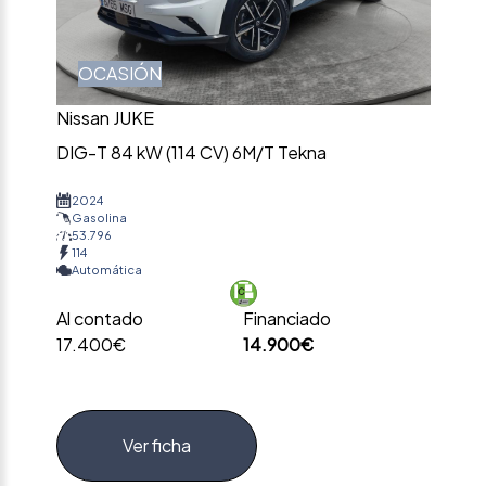
OCASIÓN
Nissan JUKE
DIG-T 84 kW (114 CV) 6M/T Tekna
2024
Gasolina
53.796
114
Automática
Al contado
Financiado
17.400€
14.900€
Ver ficha