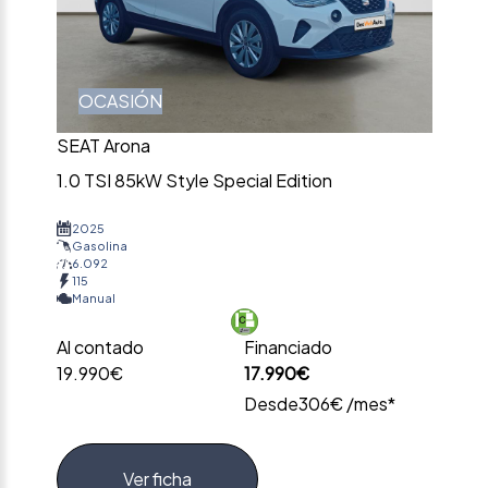
OCASIÓN
SEAT Arona
1.0 TSI 85kW Style Special Edition
2025
Gasolina
6.092
115
Manual
Al contado
Financiado
19.990€
17.990€
Desde
306€ /mes*
Ver ficha