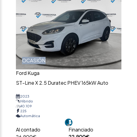
OCASIÓN
Ford Kuga
ST-Line X 2.5 Duratec PHEV 165kW Auto
2023
Híbrido
40.109
225
Automática
Al contado
Financiado
26.900€
22.900€