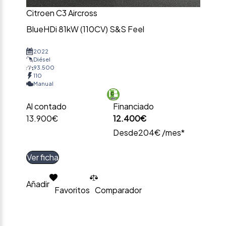
Citroen C3 Aircross
BlueHDi 81kW (110CV) S&S Feel
2022
Diésel
93.500
110
Manual
Al contado
Financiado
13.900€
12.400€
Desde
204€ /mes*
Ver ficha
Añadir
Favoritos
Comparador