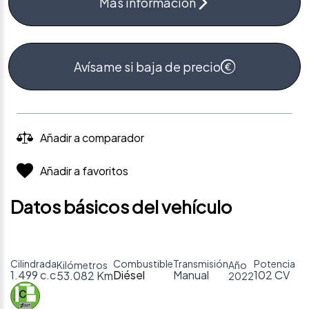
Más información
Avísame si baja de precio
Añadir a comparador
Añadir a favoritos
Datos básicos del vehículo
Cilindrada
Combustible
Transmisión
Potencia
Kilómetros
Año
1.499 c.c
Diésel
Manual
102 CV
53.082 Km
2022