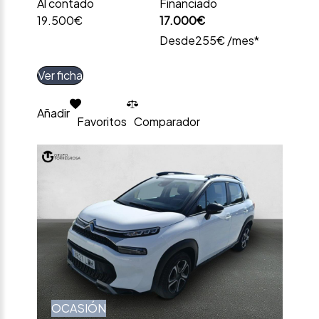
Al contado
Financiado
19.500€
17.000€
Desde
255€ /mes*
Ver ficha
Añadir
Favoritos
Comparador
OCASIÓN