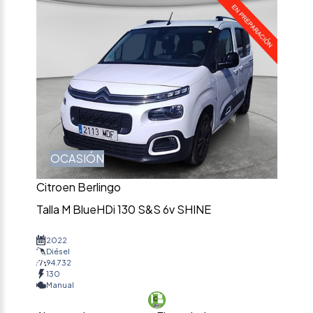
OCASIÓN
Citroen Berlingo
Talla M BlueHDi 130 S&S 6v SHINE
2022
Diésel
94.732
130
Manual