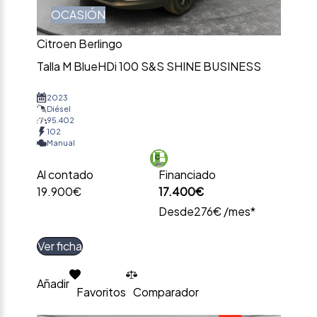
OCASIÓN
Citroen Berlingo
Talla M BlueHDi 100 S&S SHINE BUSINESS
2023
Diésel
95.402
102
Manual
Al contado
Financiado
19.900€
17.400€
Desde
276€ /mes*
Ver ficha
Añadir
Favoritos
Comparador