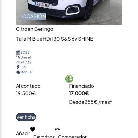
OCASIÓN
Citroen Berlingo
Talla M BlueHDi 130 S&S 6v SHINE
2022
Diésel
94.732
130
Manual
Al contado
Financiado
19.500€
17.000€
Desde
255€ /mes*
Ver ficha
Añadir
Favoritos
Comparador