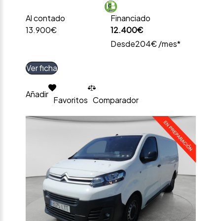
Al contado
Financiado
13.900€
12.400€
Desde
204€ /mes*
Ver ficha
Añadir
Favoritos
Comparador