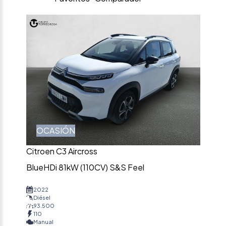
OCASIÓN
Citroen C3 Aircross
BlueHDi 81kW (110CV) S&S Feel
2022
Diésel
93.500
110
Manual