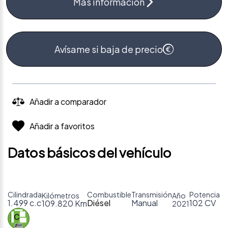
Más información
Avísame si baja de precio
Añadir a comparador
Añadir a favoritos
Datos básicos del vehículo
Cilindrada
Combustible
Transmisión
Potencia
Kilómetros
Año
1.499 c.c
Diésel
Manual
102 CV
109.820 Km
2021