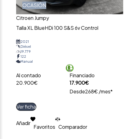
OCASIÓN
Citroen Jumpy
Talla XL BlueHDi 100 S&S 6v Control
2021
Diésel
19.779
122
Manual
Al contado
Financiado
20.900€
17.900€
Desde
268€ /mes*
Ver ficha
Añadir
Favoritos
Comparador