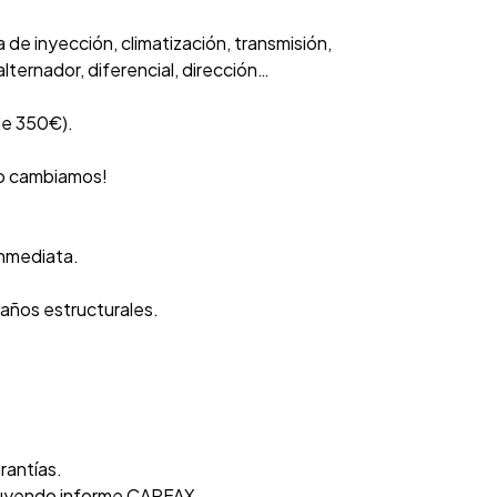
de inyección, climatización, transmisión,
lternador, diferencial, dirección…
de 350€).
 lo cambiamos!
inmediata.
daños estructurales.
rantías.
luyendo informe CARFAX.