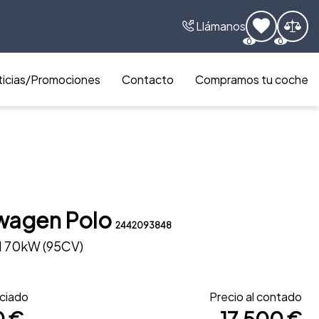
Llámanos
0
0
icias/Promociones
Contacto
Compramos tu coche
wagen Polo
2442093848
SI 70kW (95CV)
nciado
Precio al contado
0 €
17.500 €