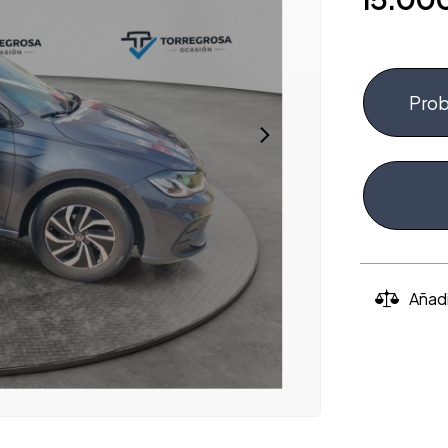
Prob
Añad