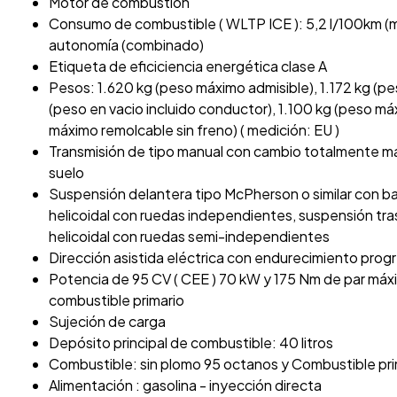
Motor de combustión
Consumo de combustible ( WLTP ICE ): 5,2 l/100km (mix
autonomía (combinado)
Etiqueta de eficiciencia energética clase A
Pesos: 1.620 kg (peso máximo admisible), 1.172 kg (pe
(peso en vacio incluido conductor), 1.100 kg (peso m
máximo remolcable sin freno) ( medición: EU )
Transmisión de tipo manual con cambio totalmente ma
suelo
Suspensión delantera tipo McPherson o similar con ba
helicoidal con ruedas independientes, suspensión tra
helicoidal con ruedas semi-independientes
Dirección asistida eléctrica con endurecimiento prog
Potencia de 95 CV ( CEE ) 70 kW y 175 Nm de par máx
combustible primario
Sujeción de carga
Depósito principal de combustible: 40 litros
Combustible: sin plomo 95 octanos y Combustible pri
Alimentación : gasolina - inyección directa