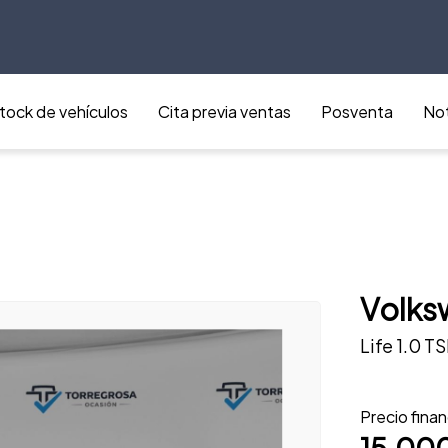
tock de vehículos
Cita previa ventas
Posventa
Not
Volks
Life 1.0 T
Precio fina
15.00