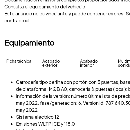
Consulta el equipamiento del vehículo.
Este anuncio no es vinculante y puede contener errores. Se
contractual.
Equipamiento
Ficha técnica
Acabado
Acabado
Multim
exterior
interior
sonid
Carrocería tipo berlina con portón con 5 puertas, batal
de plataforma: MQB A0, carrocería & puertas (local): 
Información de la versión: número última lista de pr
may 2022, fase/generación: 6, Version id: 787.640.308
may 2022
Sistema eléctrico 12
Emisiones WLTP ICE y 118,0