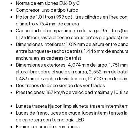
Norma de emisiones EU6 D y C
Compresor: uno de tipo turbo
Motor de 1,0 litros ( 999 cc ) , tres cilindros en línea c
diámetro y 76,4 mm de carrera
Capacidad del compartimento de carga: 351 litros (h
1.125 litros (hasta el techo con asientos plegados) ( m
Dimensiones interiores: 1.019 mm de altura entre ban
entre banqueta-techo (detrás), 1.446 mm de anchura 
anchura en las caderas (detrás)
Dimensiones exteriores: 4.074 mm de largo, 1.751 mm
altura libre sobre el suelo sin carga, 2.552 mm de bat
1.483 mm de ancho de vía trasero, 10.600 mm de diámet
Dos frenos de disco siendo dos ventilados
Prestaciones: 187 km/h de velocidad máxima y 10,8 s
Luneta trasera fija con limpialuneta trasera intermiten
Luces de freno, luces de cruce, luces intermitentes la
de carretera con tecnología LED
Equipo reparación neumáticos