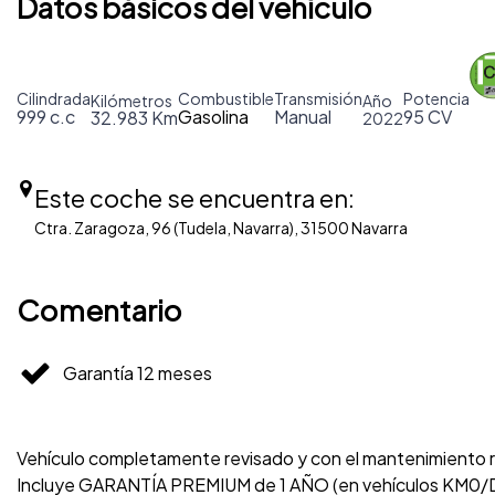
Datos básicos del vehículo
Cilindrada
Combustible
Transmisión
Potencia
Kilómetros
Año
999 c.c
Gasolina
Manual
95 CV
32.983 Km
2022
Este coche se encuentra en:
Ctra. Zaragoza, 96 (Tudela, Navarra), 31500 Navarra
Comentario
Garantía 12 meses
Vehículo completamente revisado y con el mantenimiento re
Incluye GARANTÍA PREMIUM de 1 AÑO (en vehículos KM0/D