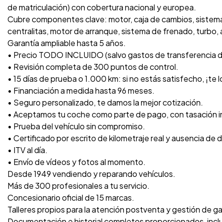
de matriculación) con cobertura nacional y europea.
Cubre componentes clave: motor, caja de cambios, sistema 
centralitas, motor de arranque, sistema de frenado, turbo, a
Garantía ampliable hasta 5 años.
• Precio TODO INCLUIDO (salvo gastos de transferencia 
• Revisión completa de 300 puntos de control.
• 15 días de prueba o 1.000 km: si no estás satisfecho, ¡te
• Financiación a medida hasta 96 meses.
• Seguro personalizado, te damos la mejor cotización.
• Aceptamos tu coche como parte de pago, con tasación 
• Prueba del vehículo sin compromiso.
• Certificado por escrito de kilometraje real y ausencia de 
• ITV al día.
• Envío de vídeos y fotos al momento.
Desde 1949 vendiendo y reparando vehículos.
Más de 300 profesionales a tu servicio.
Concesionario oficial de 15 marcas.
Talleres propios para la atención postventa y gestión de ga
Documentación e historial completos proporcionados, inc