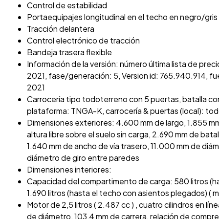
Control de estabilidad
Portaequipajes longitudinal en el techo en negro/gris
Tracción delantera
Control electrónico de tracción
Bandeja trasera flexible
Información de la versión: número última lista de pre
2021, fase/generación: 5, Version id: 765.940.914, fue
2021
Carrocería tipo todoterreno con 5 puertas, batalla cor
plataforma: TNGA-K, carrocería & puertas (local): to
Dimensiones exteriores: 4.600 mm de largo, 1.855 m
altura libre sobre el suelo sin carga, 2.690 mm de bata
1.640 mm de ancho de vía trasero, 11.000 mm de diáme
diámetro de giro entre paredes
Dimensiones interiores:
Capacidad del compartimento de carga: 580 litros (h
1.690 litros (hasta el techo con asientos plegados) ( 
Motor de 2,5 litros ( 2.487 cc ) , cuatro cilindros en lí
de diámetro, 103,4 mm de carrera, relación de compresi