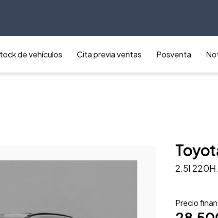
tock de vehículos
Cita previa ventas
Posventa
Not
Toyot
2.5l 220H
Precio fina
28.50