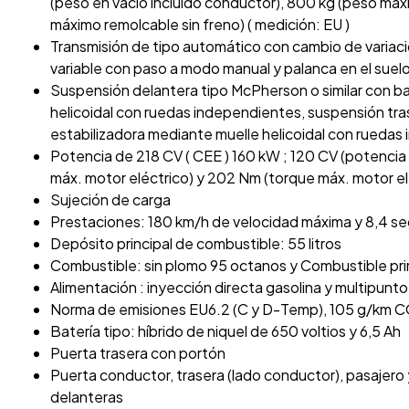
(peso en vacio incluido conductor), 800 kg (peso máx
máximo remolcable sin freno) ( medición: EU )
Transmisión de tipo automático con cambio de variac
variable con paso a modo manual y palanca en el suel
Suspensión delantera tipo McPherson o similar con ba
helicoidal con ruedas independientes, suspensión tra
estabilizadora mediante muelle helicoidal con rueda
Potencia de 218 CV ( CEE ) 160 kW ; 120 CV (potencia
máx. motor eléctrico) y 202 Nm (torque máx. motor el
Sujeción de carga
Prestaciones: 180 km/h de velocidad máxima y 8,4 s
Depósito principal de combustible: 55 litros
Combustible: sin plomo 95 octanos y Combustible pri
Alimentación : inyección directa gasolina y multipunto
Norma de emisiones EU6.2 (C y D-Temp), 105 g/km 
Batería tipo: híbrido de niquel de 650 voltios y 6,5 Ah
Puerta trasera con portón
Puerta conductor, trasera (lado conductor), pasajero 
delanteras