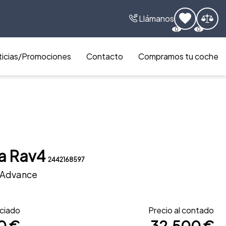
Llámanos
0
0
icias/Promociones
Contacto
Compramos tu coche
a Rav4
2442168597
 Advance
nciado
Precio al contado
0 €
32.500 €