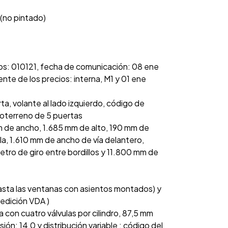
 (no pintado)
cios: 010121, fecha de comunicación: 08 ene
nte de los precios: interna, M1 y 01 ene
ta, volante al lado izquierdo, código de
doterreno de 5 puertas
m de ancho, 1.685 mm de alto, 190 mm de
lla, 1.610 mm de ancho de vía delantero,
tro de giro entre bordillos y 11.800 mm de
asta las ventanas con asientos montados) y
medición VDA )
nea con cuatro válvulas por cilindro, 87,5 mm
ón: 14,0 y distribución variable ; código del