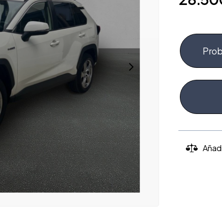
Prob
Añad