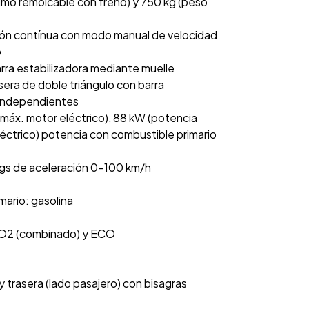
imo remolcable con freno) y 750 kg (peso
ión contínua con modo manual de velocidad
o
rra estabilizadora mediante muelle
sera de doble triángulo con barra
s independientes
 máx. motor eléctrico), 88 kW (potencia
éctrico) potencia con combustible primario
egs de aceleración 0-100 km/h
mario: gasolina
CO2 (combinado) y ECO
y trasera (lado pasajero) con bisagras