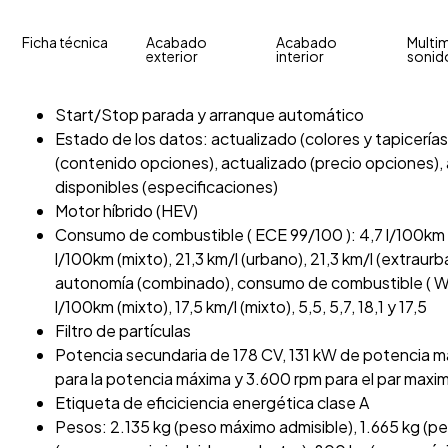
Ficha técnica
Acabado
Acabado
Multim
exterior
interior
sonid
Start/Stop parada y arranque automático
Estado de los datos: actualizado (colores y tapicerías
(contenido opciones), actualizado (precio opciones), 
disponibles (especificaciones)
Motor híbrido (HEV)
Consumo de combustible ( ECE 99/100 ): 4,7 l/100km (
l/100km (mixto), 21,3 km/l (urbano), 21,3 km/l (extraurb
autonomía (combinado), consumo de combustible ( WL
l/100km (mixto), 17,5 km/l (mixto), 5,5, 5,7, 18,1 y 17,5
Filtro de partículas
Potencia secundaria de 178 CV, 131 kW de potencia 
para la potencia máxima y 3.600 rpm para el par maxi
Etiqueta de eficiciencia energética clase A
Pesos: 2.135 kg (peso máximo admisible), 1.665 kg (pe