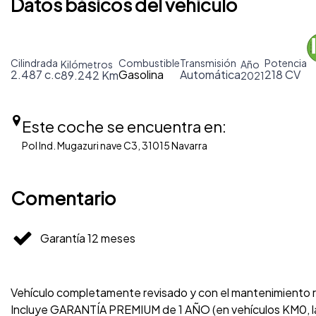
Datos básicos del vehículo
Cilindrada
Combustible
Transmisión
Potencia
Kilómetros
Año
2.487 c.c
Gasolina
Automática
218 CV
89.242 Km
2021
Este coche se encuentra en:
Pol Ind. Mugazuri nave C3, 31015 Navarra
Comentario
Garantía 12 meses
Vehículo completamente revisado y con el mantenimiento re
Incluye GARANTÍA PREMIUM de 1 AÑO (en vehículos KM0, la 