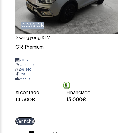
OCASIÓN
Ssangyong XLV
G16 Premium
2018
Gasolina
88.240
128
Manual
Al contado
Financiado
14.500€
13.000€
Ver ficha