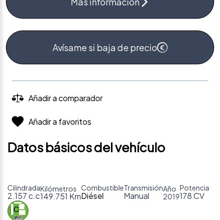
Más información
Avísame si baja de precio
Añadir a comparador
Añadir a favoritos
Datos básicos del vehículo
Cilindrada
Combustible
Transmisión
Potencia
Kilómetros
Año
2.157 c.c
Diésel
Manual
178 CV
149.751 Km
2019