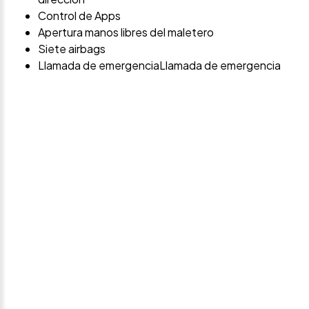
Control de Apps
Apertura manos libres del maletero
Siete airbags
Llamada de emergenciaLlamada de emergencia
Avísame si baja de
precio
Déjanos tus datos personales para ponernos en
contacto contigo si este vehículo baja de precio.