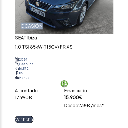
OCASIÓN
SEAT Ibiza
1.0 TSI 85kW (115CV) FR XS
2024
Gasolina
16.572
115
Manual
Al contado
Financiado
17.990€
15.900€
Desde
238€ /mes*
Ver ficha