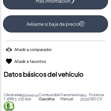
Más información
Avísame si baja de precio
Añadir a comparador
Añadir a favoritos
Datos básicos del vehículo
Cilindrada
Combustible
Transmisión
Potencia
Kilómetros
Año
1.498 c.c
Gasolina
Manual
150 CV
10 Km
2026