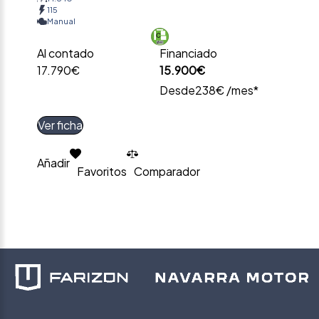
115
Manual
Al contado
Financiado
17.790€
15.900€
Desde
238€ /mes*
Ver ficha
Añadir
Favoritos
Comparador