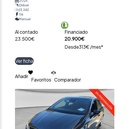
2025
Diésel
13.242
116
Manual
Al contado
Financiado
23.500€
20.900€
Desde
313€ /mes*
Ver ficha
Añadir
Favoritos
Comparador