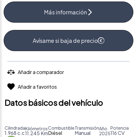
Más información
Avísame si baja de precio
Añadir a comparador
Añadir a favoritos
Datos básicos del vehículo
Cilindrada
Combustible
Transmisión
Potencia
Kilómetros
Año
1.968 c.c
Diésel
Manual
116 CV
11.245 Km
2025