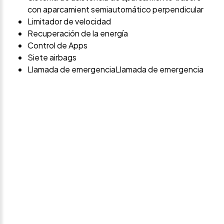
con aparcamient semiautomático perpendicular
Limitador de velocidad
Recuperación de la energía
Control de Apps
Siete airbags
Llamada de emergenciaLlamada de emergencia
Avísame si baja de
precio
Déjanos tus datos personales para ponernos en
contacto contigo si este vehículo baja de precio.