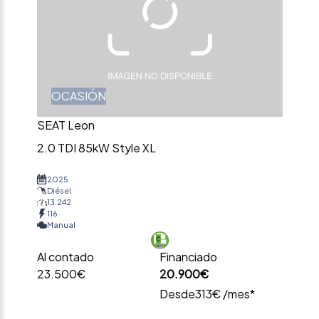
OCASIÓN
SEAT Leon
2.0 TDI 85kW Style XL
2025
Diésel
13.242
116
Manual
Al contado
Financiado
23.500€
20.900€
Desde
313€ /mes*