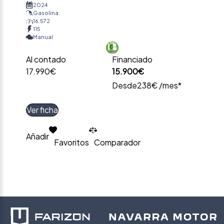
2024
Gasolina
16.572
115
Manual
Al contado
Financiado
17.990€
15.900€
Desde
238€ /mes*
Ver ficha
Añadir
Favoritos
Comparador