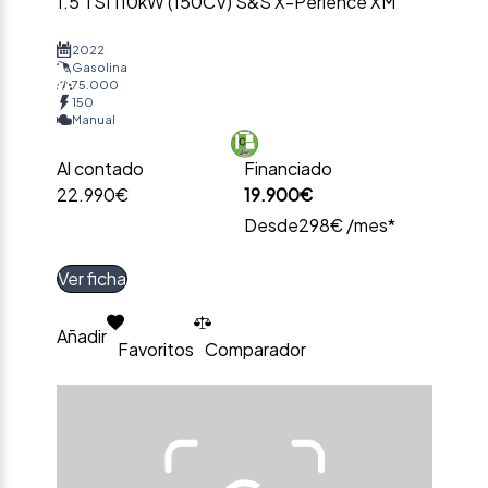
1.5 TSI 110kW (150CV) S&S X-Perience XM
2022
Gasolina
75.000
150
Manual
Al contado
Financiado
22.990€
19.900€
Desde
298€ /mes*
Ver ficha
Añadir
Favoritos
Comparador