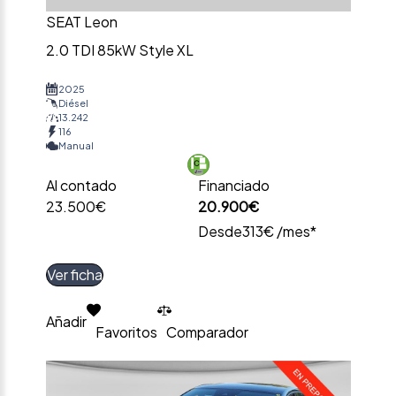
SEAT Leon
2.0 TDI 85kW Style XL
2025
Diésel
13.242
116
Manual
Al contado
Financiado
23.500€
20.900€
Desde
313€ /mes*
Ver ficha
Añadir
Favoritos
Comparador