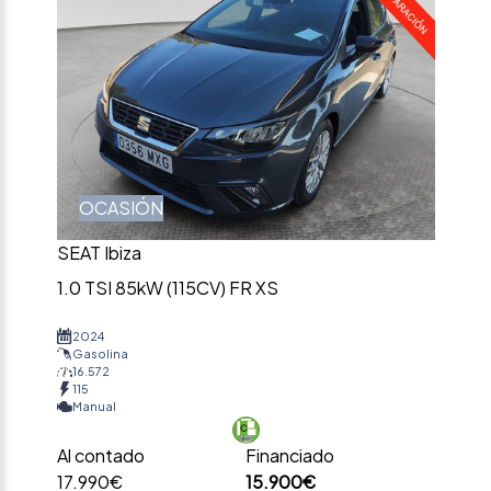
OCASIÓN
SEAT Ibiza
1.0 TSI 85kW (115CV) FR XS
2024
Gasolina
16.572
115
Manual
Al contado
Financiado
17.990€
15.900€