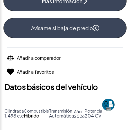
Más información
Avísame si baja de precio
Añadir a comparador
Añadir a favoritos
Datos básicos del vehículo
Cilindrada
Combustible
Transmisión
Potencia
Año
1.498 c.c
Híbrido
Automática
204 CV
2026