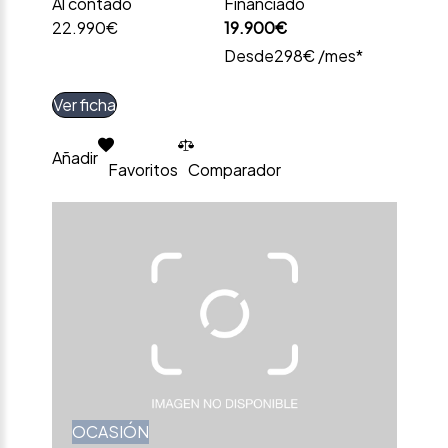
Al contado
Financiado
22.990€
19.900€
Desde
298€ /mes*
Ver ficha
Añadir
Favoritos
Comparador
OCASIÓN