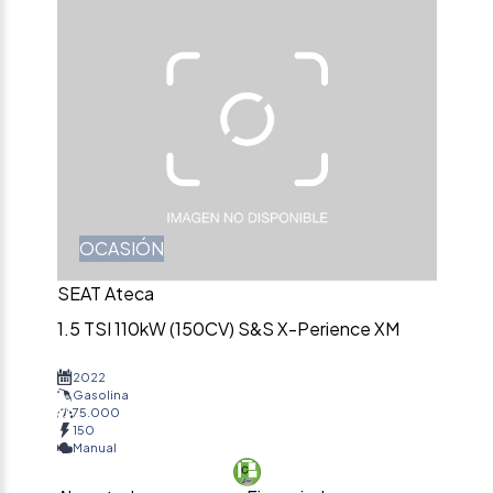
OCASIÓN
SEAT Ateca
1.5 TSI 110kW (150CV) S&S X-Perience XM
2022
Gasolina
75.000
150
Manual