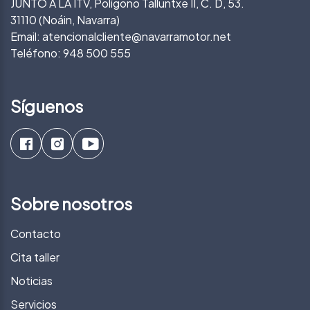
JUNTO A LA ITV, Polígono Talluntxe II, C. D, 53.
31110 (Noáin, Navarra)
Email:
atencionalcliente@navarramotor.net
Teléfono:
948 500 555
Síguenos
Sobre nosotros
Contacto
Cita taller
Noticias
Servicios