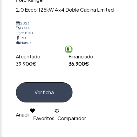
2.0 Ecobl 125kW 4×4 Doble Cabina Limited
2023
Diésel
72.800
170
Manual
Al contado
Financiado
39.900€
36.900€
Ver ficha
Añadir
Favoritos
Comparador