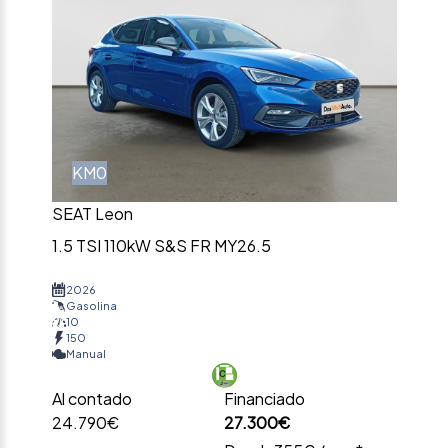
KM0
SEAT Leon
1.5 TSI 110kW S&S FR MY26.5
2026
Gasolina
10
150
Manual
Al contado
Financiado
24.790€
27.300€