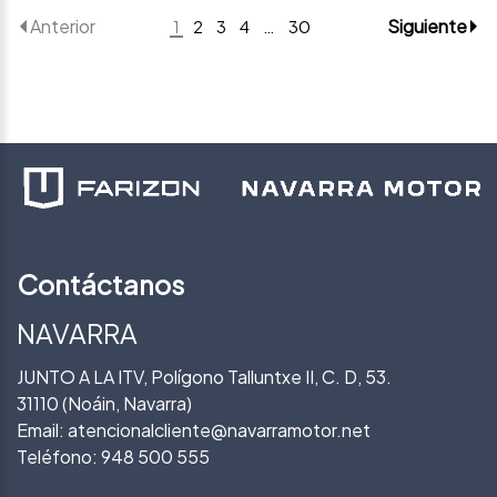
Anterior
Siguiente
1
2
3
4
…
30
Contáctanos
NAVARRA
JUNTO A LA ITV, Polígono Talluntxe II, C. D, 53.
31110 (Noáin, Navarra)
Email:
atencionalcliente@navarramotor.net
Teléfono:
948 500 555