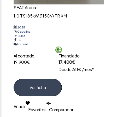
SEAT Arona
1.0 TSI 85kW (115CV) FR XM
2025
Gasolina
12.156
115
Manual
Al contado
Financiado
19.900€
17.400€
Desde
261€ /mes*
Ver ficha
Añadir
Favoritos
Comparador