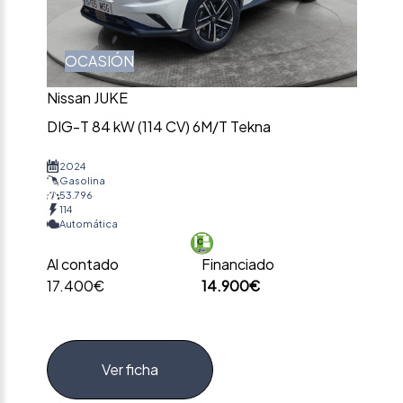
OCASIÓN
Nissan JUKE
DIG-T 84 kW (114 CV) 6M/T Tekna
2024
Gasolina
53.796
114
Automática
Al contado
Financiado
17.400€
14.900€
Ver ficha