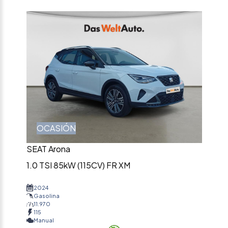
OCASIÓN
SEAT Arona
1.0 TSI 85kW (115CV) FR XM
2024
Gasolina
11.970
115
Manual