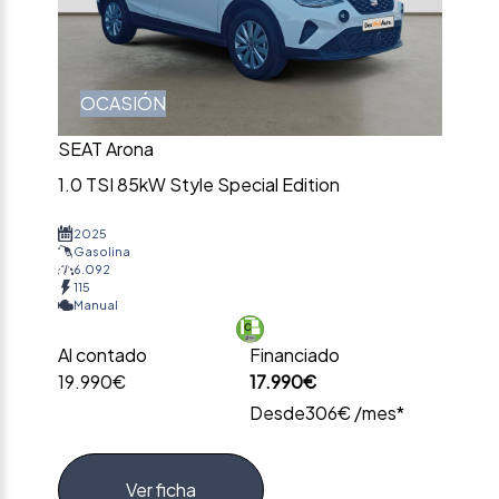
OCASIÓN
SEAT Arona
1.0 TSI 85kW Style Special Edition
2025
Gasolina
6.092
115
Manual
Al contado
Financiado
19.990€
17.990€
Desde
306€ /mes*
Ver ficha