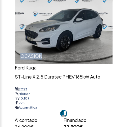
OCASIÓN
Ford Kuga
ST-Line X 2.5 Duratec PHEV 165kW Auto
2023
Híbrido
40.109
225
Automática
Al contado
Financiado
26.900€
22.900€