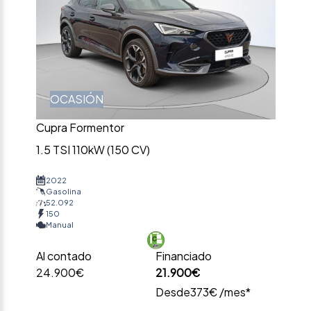
OCASIÓN
Cupra Formentor
1.5 TSI 110kW (150 CV)
2022
Gasolina
52.092
150
Manual
Al contado
Financiado
24.900€
21.900€
Desde
373€ /mes*