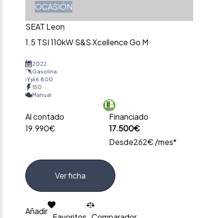
OCASIÓN
SEAT Leon
1.5 TSI 110kW S&S Xcellence Go M
2022
Gasolina
66.800
150
Manual
Al contado
Financiado
19.990€
17.500€
Desde
262€ /mes*
Ver ficha
Añadir
Favoritos
Comparador