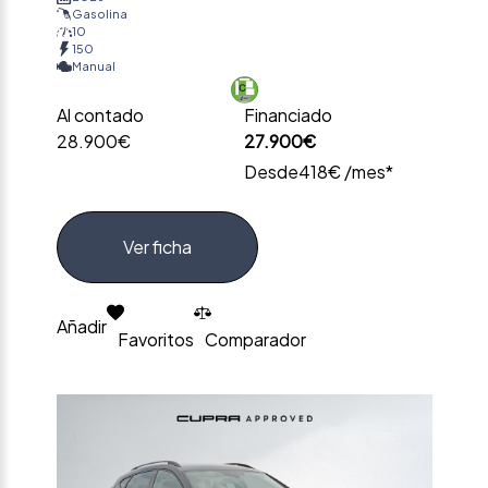
Gasolina
10
150
Manual
Al contado
Financiado
28.900€
27.900€
Desde
418€ /mes*
Ver ficha
Añadir
Favoritos
Comparador