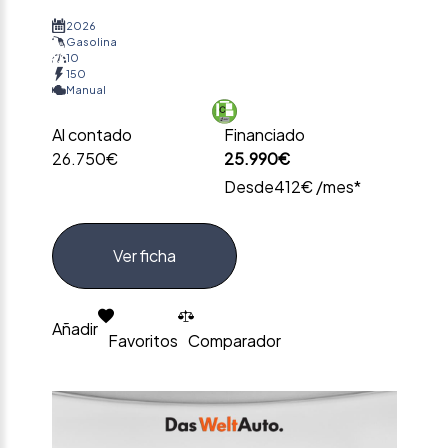
2026
Gasolina
10
150
Manual
Al contado
Financiado
26.750€
25.990€
Desde
412€ /mes*
Ver ficha
Añadir
Favoritos
Comparador