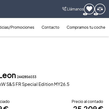
Llámanos
0
0
icias/Promociones
Contacto
Compramos tu coche
Leon
2442856033
0kW S&S FR Special Edition MY26.5
nciado
Precio al contado
9 €
25.209 €