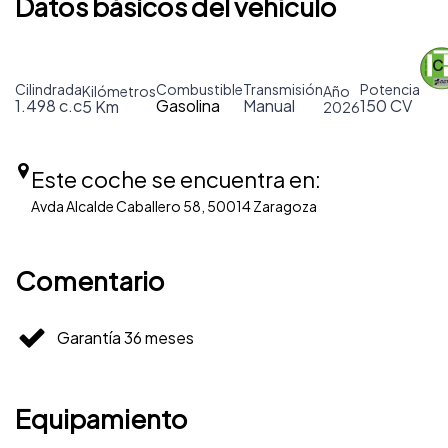
Datos básicos del vehículo
Cilindrada
Combustible
Transmisión
Potencia
Kilómetros
Año
1.498 c.c
Gasolina
Manual
150 CV
5 Km
2026
Este coche se encuentra en:
Avda Alcalde Caballero 58, 50014 Zaragoza
Comentario
Garantía 36 meses
Equipamiento