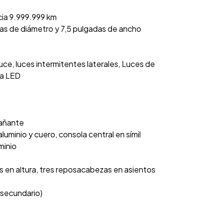
cia 9.999.999 km
das de diámetro y 7,5 pulgadas de ancho
ruce, luces intermitentes laterales, Luces de
ía LED
pañante
uminio y cuero, consola central en símil
uminio
 en altura, tres reposacabezas en asientos
l secundario)