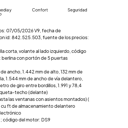
edia y
Confort
Seguridad
o
cios: 07/05/2026 V9, fecha de
on id: 842.525.503, fuente de los precios:
la corta, volante al lado izquierdo, código
 berlina con portón de 5 puertas
 de ancho, 1.442 mm de alto, 132 mm de
alla, 1.544 mm de ancho de vía delantero,
ro de giro entre bordillos, 1.991 y 78,4
nqueta-techo (delante)
asta las ventanas con asientos montados) (
0 cu ft de almacenamiento delantero
electrónico
ea ; código del motor: DS9