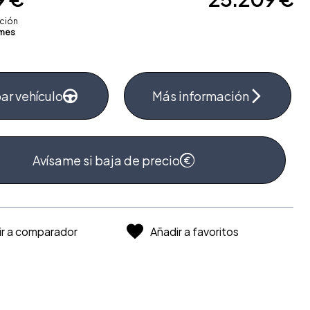
ación
mes
ar vehículo
Más información
Avísame si baja de precio
ir a comparador
Añadir a favoritos