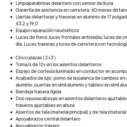
Limpiaparabrisas delantero con sensor de lluvia
Garantía de asistencia en carretera: 60 meses distan
Llantas delanteras y traseras en aluminio de 17 pulga
43,2 y 19,0
Equipo reparación neumáticos
Luces de freno, luces frontales antiniebla, luces de c
día, Luces traseras y luces de carretera con tecnolog
Cinco plazas ( 2+3 )
Toma/s de 12v en los asientos delanteros
Espejo de cortesía iluminado en conductor en acom
Acabados de lujo: pomo de la palanca de cambios en al
aluminio, puertas en símil aluminio y tablero en símil al
Bandeja trasera rígida
Dos reposacabezas en asientos delanteros ajustables
traseros ajustables en altura
Asientos de tela (material principal) y de tela (materia
Apoyabrazos central delantero
Apoyabrazos trasero