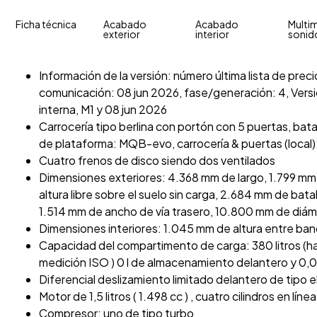
Ficha técnica
Acabado
Acabado
Multim
exterior
interior
sonid
Información de la versión: número última lista de pre
comunicación: 08 jun 2026, fase/generación: 4, Versi
interna, M1 y 08 jun 2026
Carrocería tipo berlina con portón con 5 puertas, batal
de plataforma: MQB-evo, carrocería & puertas (local):
Cuatro frenos de disco siendo dos ventilados
Dimensiones exteriores: 4.368 mm de largo, 1.799 mm
altura libre sobre el suelo sin carga, 2.684 mm de bat
1.514 mm de ancho de vía trasero, 10.800 mm de diámet
Dimensiones interiores: 1.045 mm de altura entre ba
Capacidad del compartimento de carga: 380 litros (h
medición ISO ) 0 l de almacenamiento delantero y 0,
Diferencial deslizamiento limitado delantero de tipo 
Motor de 1,5 litros ( 1.498 cc ) , cuatro cilindros en lín
Compresor: uno de tipo turbo