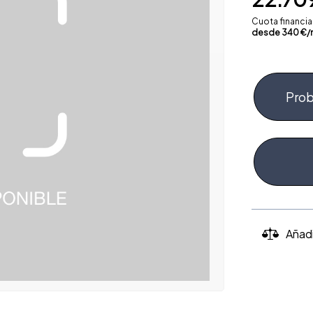
Cuota financi
desde
340
€/
Prob
Añad