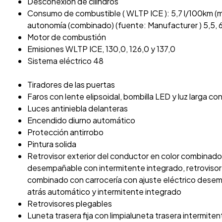
Desconexión de cilindros
Consumo de combustible ( WLTP ICE ): 5,7 l/100km (mix
autonomía (combinado) (fuente: Manufacturer ) 5,5, 6,0
Motor de combustión
Emisiones WLTP ICE, 130,0, 126,0 y 137,0
Sistema eléctrico 48
Tiradores de las puertas
Faros con lente elipsoidal, bombilla LED y luz larga co
Luces antiniebla delanteras
Encendido diurno automático
Protección antirrobo
Pintura solida
Retrovisor exterior del conductor en color combinado 
desempañable con intermitente integrado, retrovisor
combinado con carrocería con ajuste eléctrico desem
atrás automático y intermitente integrado
Retrovisores plegables
Luneta trasera fija con limpialuneta trasera intermiten