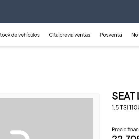
tock de vehículos
Cita previa ventas
Posventa
Not
SEAT 
1.5 TSI 11
Precio fina
22.70