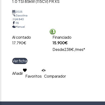
1.0 TSI 85kW (115CV) FR XS
2025
Gasolina
14.840
115
Manual
Al contado
Financiado
17.790€
15.900€
Desde
238€ /mes*
Ver ficha
Añadir
Favoritos
Comparador