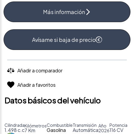
Más información
Avísame si baja de precio
Añadir a comparador
Añadir a favoritos
Datos básicos del vehículo
Cilindrada
Combustible
Transmisión
Potencia
Kilómetros
Año
1.498 c.c
Gasolina
Automática
116 CV
7 Km
2026