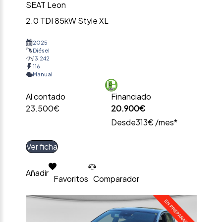
SEAT Leon
2.0 TDI 85kW Style XL
2025
Diésel
13.242
116
Manual
Al contado
Financiado
23.500€
20.900€
Desde
313€ /mes*
Ver ficha
Añadir
Favoritos
Comparador