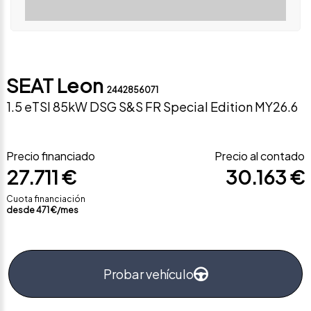
SEAT Leon
2442856071
1.5 eTSI 85kW DSG S&S FR Special Edition MY26.6
Precio financiado
Precio al contado
27.711 €
30.163 €
Cuota financiación
desde
471
€/mes
Probar vehículo