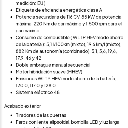
medición: EU )
Etiqueta de eficiencia energética clase A
Potencia secundaria de 116 CV, 85 kW de potencia
máxima, 220 Nm de par máximo y 1.500 rpm para el
par maximo
Consumo de combustible ( WLTP HEV modo ahorro
de la batería ): 5,1 l/100km (mixto), 19,6 km/l (mixto),
882 Km de autonomía (combinado), 5,1, 5,6, 19,6,
17,9, 46 y 42
Doble embrague manual secuencial
Motor hibridación suave (MHEV)
Emisiones WLTP HEV modo ahorro de la batería,
120,0, 117,0 y 128,0
Sistema eléctrico 48
Acabado exterior
Tiradores de las puertas
Faros con lente elipsoidal, bombilla LED y luz larga