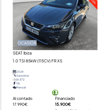
OCASIÓN
SEAT Ibiza
1.0 TSI 85kW (115CV) FR XS
2024
Gasolina
16.572
115
Manual
Al contado
Financiado
17.990€
15.900€