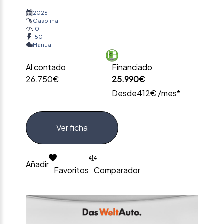
2026
Gasolina
10
150
Manual
Al contado
Financiado
26.750€
25.990€
Desde
412€ /mes*
Ver ficha
Añadir
Favoritos
Comparador