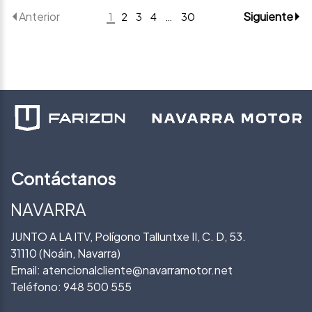
Anterior
Siguiente
1
2
3
4
…
30
Contáctanos
NAVARRA
JUNTO A LA ITV, Polígono Talluntxe II, C. D, 53.
31110 (Noáin, Navarra)
Email:
atencionalcliente@navarramotor.net
Teléfono:
948 500 555