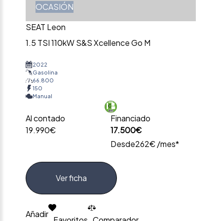
OCASIÓN
SEAT Leon
1.5 TSI 110kW S&S Xcellence Go M
2022
Gasolina
66.800
150
Manual
Al contado
Financiado
19.990€
17.500€
Desde
262€ /mes*
Ver ficha
Añadir
Favoritos
Comparador