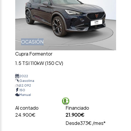
OCASIÓN
Cupra Formentor
1.5 TSI 110kW (150 CV)
2022
Gasolina
52.092
150
Manual
Al contado
Financiado
24.900€
21.900€
Desde
373€ /mes*