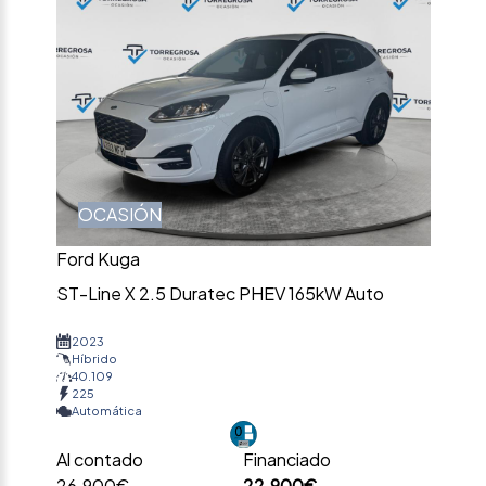
OCASIÓN
Ford Kuga
ST-Line X 2.5 Duratec PHEV 165kW Auto
2023
Híbrido
40.109
225
Automática
Al contado
Financiado
26.900€
22.900€