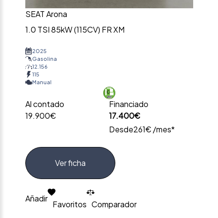
SEAT Arona
1.0 TSI 85kW (115CV) FR XM
2025
Gasolina
12.156
115
Manual
Al contado
Financiado
19.900€
17.400€
Desde
261€ /mes*
Ver ficha
Añadir
Favoritos
Comparador