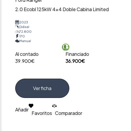
2.0 Ecobl 125kW 4×4 Doble Cabina Limited
2023
Diésel
72.800
170
Manual
Al contado
Financiado
39.900€
36.900€
Ver ficha
Añadir
Favoritos
Comparador