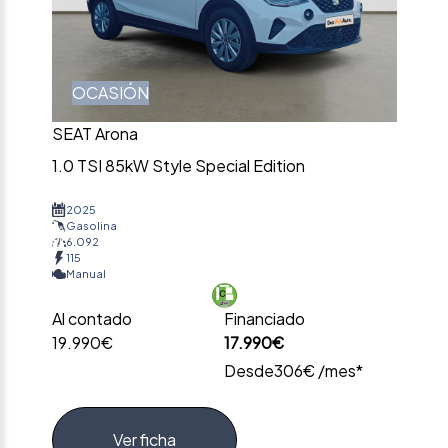
OCASIÓN
SEAT Arona
1.0 TSI 85kW Style Special Edition
2025
Gasolina
6.092
115
Manual
Al contado
Financiado
19.990€
17.990€
Desde
306€ /mes*
Ver ficha