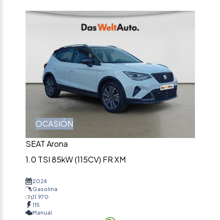
OCASIÓN
SEAT Arona
1.0 TSI 85kW (115CV) FR XM
2024
Gasolina
11.970
115
Manual