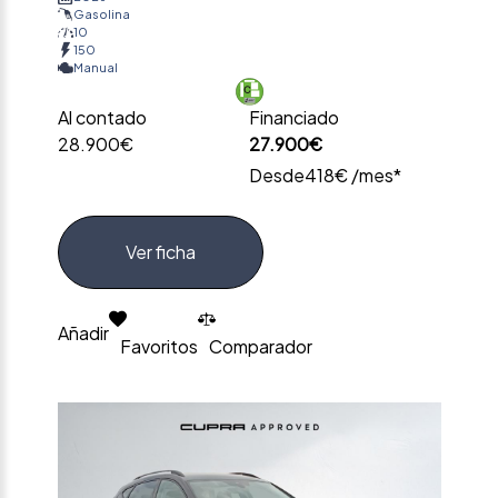
Gasolina
10
150
Manual
Al contado
Financiado
28.900€
27.900€
Desde
418€ /mes*
Ver ficha
Añadir
Favoritos
Comparador