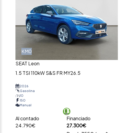
KM0
SEAT Leon
1.5 TSI 110kW S&S FR MY26.5
2026
Gasolina
10
150
Manual
Al contado
Financiado
24.790€
27.300€