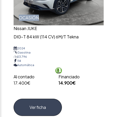
OCASIÓN
Nissan JUKE
DIG-T 84 kW (114 CV) 6M/T Tekna
2024
Gasolina
53.796
114
Automática
Al contado
Financiado
17.400€
14.900€
Ver ficha