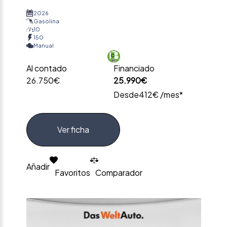
2026
Gasolina
10
150
Manual
Al contado
Financiado
26.750€
25.990€
Desde
412€ /mes*
Ver ficha
Añadir
Favoritos
Comparador