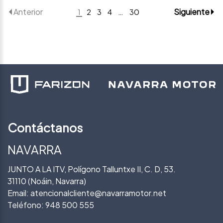
Anterior
Siguiente
1
2
3
4
…
30
Contáctanos
NAVARRA
JUNTO A LA ITV, Polígono Talluntxe II, C. D, 53.
31110 (Noáin, Navarra)
Email:
atencionalcliente@navarramotor.net
Teléfono:
948 500 555