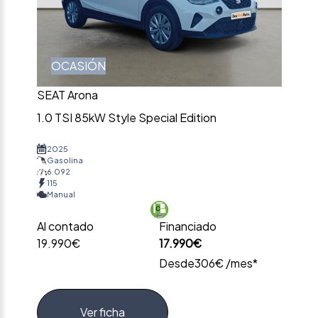
OCASIÓN
SEAT Arona
1.0 TSI 85kW Style Special Edition
2025
Gasolina
6.092
115
Manual
Al contado
Financiado
19.990€
17.990€
Desde
306€ /mes*
Ver ficha