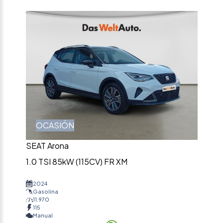
OCASIÓN
SEAT Arona
1.0 TSI 85kW (115CV) FR XM
2024
Gasolina
11.970
115
Manual