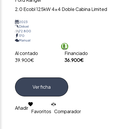
2.0 Ecobl 125kW 4×4 Doble Cabina Limited
2023
Diésel
72.800
170
Manual
Al contado
Financiado
39.900€
36.900€
Ver ficha
Añadir
Favoritos
Comparador