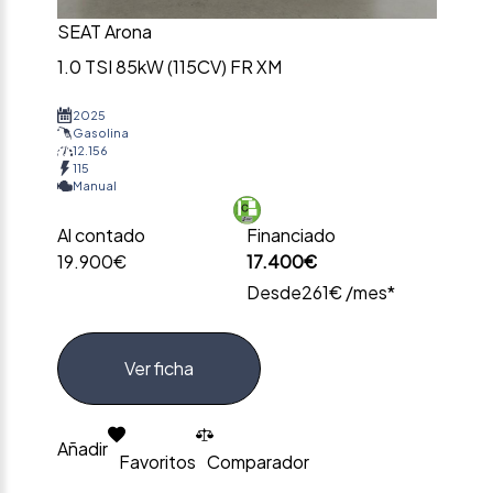
SEAT Arona
1.0 TSI 85kW (115CV) FR XM
2025
Gasolina
12.156
115
Manual
Al contado
Financiado
19.900€
17.400€
Desde
261€ /mes*
Ver ficha
Añadir
Favoritos
Comparador