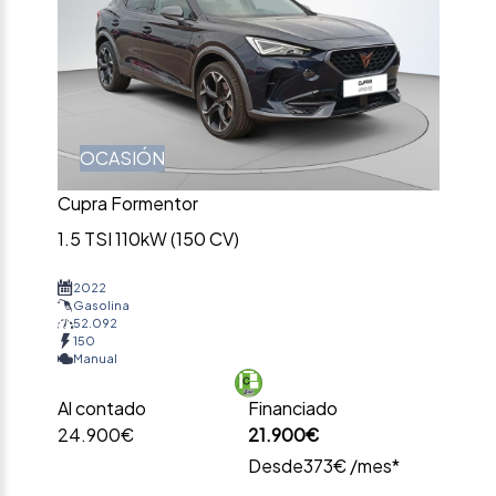
OCASIÓN
Cupra Formentor
1.5 TSI 110kW (150 CV)
2022
Gasolina
52.092
150
Manual
Al contado
Financiado
24.900€
21.900€
Desde
373€ /mes*