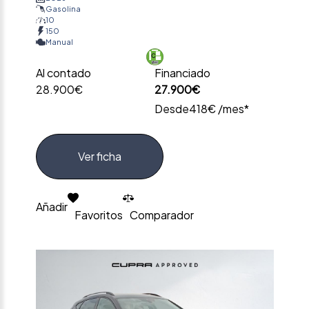
Gasolina
10
150
Manual
Al contado
Financiado
28.900€
27.900€
Desde
418€ /mes*
Ver ficha
Añadir
Favoritos
Comparador