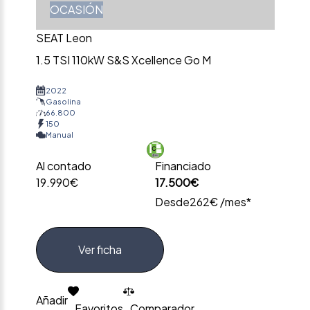
OCASIÓN
SEAT Leon
1.5 TSI 110kW S&S Xcellence Go M
2022
Gasolina
66.800
150
Manual
Al contado
Financiado
19.990€
17.500€
Desde
262€ /mes*
Ver ficha
Añadir
Favoritos
Comparador