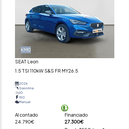
KM0
SEAT Leon
1.5 TSI 110kW S&S FR MY26.5
2026
Gasolina
10
150
Manual
Al contado
Financiado
24.790€
27.300€