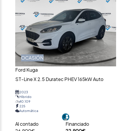
OCASIÓN
Ford Kuga
ST-Line X 2.5 Duratec PHEV 165kW Auto
2023
Híbrido
40.109
225
Automática
Al contado
Financiado
26.900€
22.900€