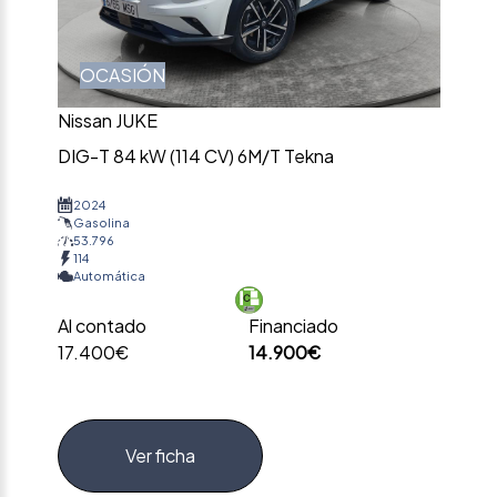
OCASIÓN
Nissan JUKE
DIG-T 84 kW (114 CV) 6M/T Tekna
2024
Gasolina
53.796
114
Automática
Al contado
Financiado
17.400€
14.900€
Ver ficha