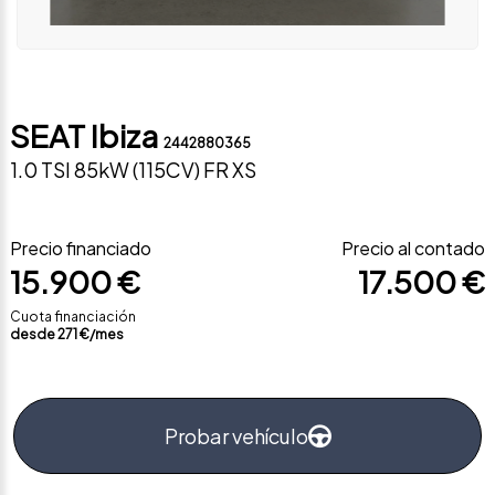
SEAT Ibiza
2442880365
1.0 TSI 85kW (115CV) FR XS
Precio financiado
Precio al contado
15.900 €
17.500 €
Cuota financiación
desde
271
€/mes
Probar vehículo