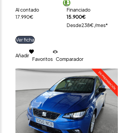
Al contado
Financiado
17.990€
15.900€
Desde
238€ /mes*
Ver ficha
Añadir
Favoritos
Comparador