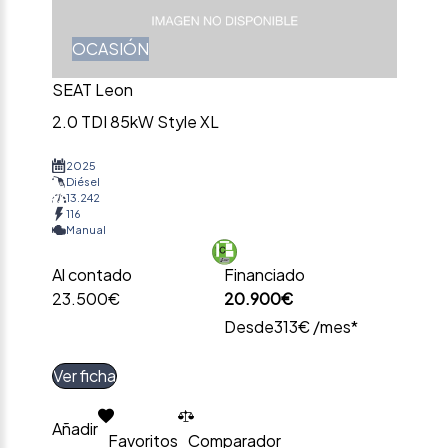
OCASIÓN
SEAT Leon
2.0 TDI 85kW Style XL
2025
Diésel
13.242
116
Manual
Al contado
Financiado
23.500€
20.900€
Desde
313€ /mes*
Ver ficha
Añadir
Favoritos
Comparador