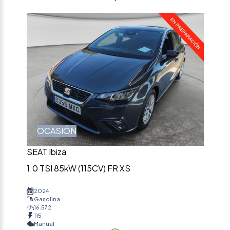
OCASIÓN
SEAT Ibiza
1.0 TSI 85kW (115CV) FR XS
2024
Gasolina
16.572
115
Manual