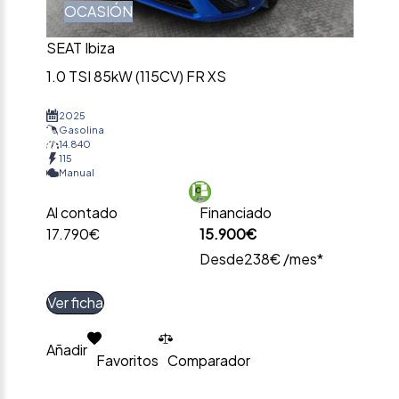
OCASIÓN
SEAT Ibiza
1.0 TSI 85kW (115CV) FR XS
2025
Gasolina
14.840
115
Manual
Al contado
Financiado
17.790€
15.900€
Desde
238€ /mes*
Ver ficha
Añadir
Favoritos
Comparador