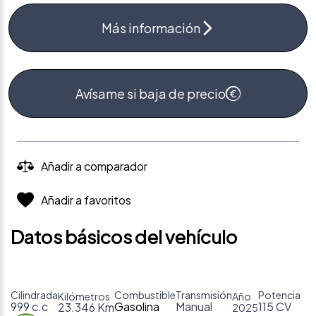
Más información
Avísame si baja de precio
Añadir a comparador
Añadir a favoritos
Datos básicos del vehículo
Cilindrada
Combustible
Transmisión
Potencia
Kilómetros
Año
999 c.c
Gasolina
Manual
115 CV
23.346 Km
2025